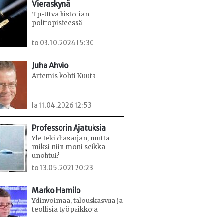
Vieraskynä
Tp-Utva historian
polttopisteessä
to 03.10.2024 15:30
Juha Ahvio
Artemis kohti Kuuta
la 11.04.2026 12:53
Professorin Ajatuksia
Yle teki diasarjan, mutta
miksi niin moni seikka
unohtui?
to 13.05.2021 20:23
Marko Hamilo
Ydinvoimaa, talouskasvua ja
teollisia työpaikkoja