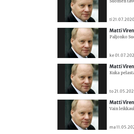
Suomen tavo
ti 21.07.202
Matti Viren
Paljonko S
ke 01.07.202
Matti Viren
Kuka pelast
to 21.05.202
Matti Viren
Vain leikkau
ma 11.05.202