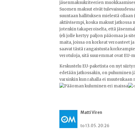
jäsenmaksukriteerien muokkaamisessa
Suomen maksut eivät tulevaisuudessa 
suuntaan hallituksen mielestä ollaan 
aktiivisempi, koska maksut jatkossa 
jotenkin takaperoiselta, että jäsenma
(eli jolle kertyy paljon pääomaa ja s
maita, joissa on korkeat veroasteet j
saavat tästä rangaistusta korkeam
verotuloja, sitä suuremmat ovat EU-m
Keskustelu EU-paketista on nyt siirtyn
edetään jatkossakin, on puhuminen j
varsinkin kun rahalla ei muutenkaan 
Matti Viren
to 13.05. 20:26