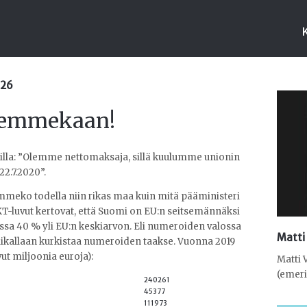
:26
olemmekaan!
atilla: ”Olemme nettomaksaja, sillä kuulumme unionin
2.7.2020”.
mmeko todella niin rikas maa kuin mitä pääministeri
KT-luvut kertovat, että Suomi on EU:n seitsemännäksi
ssa 40 % yli EU:n keskiarvon. Eli numeroiden valossa
Matti
aikallaan kurkistaa numeroiden taakse. Vuonna 2019
t miljoonia euroja):
Matti 
(emeri
240261
45377
111973