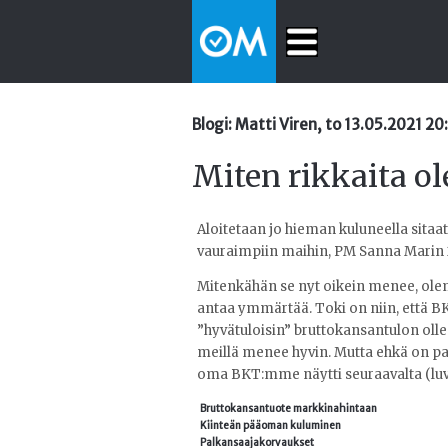
Blogi: Matti Viren, to 13.05.2021 20
Miten rikkaita 
Aloitetaan jo hieman kuluneella sita
vauraimpiin maihin, PM Sanna Marin 2
Mitenkähän se nyt oikein menee, ole
antaa ymmärtää. Toki on niin, että B
”hyvätuloisin” bruttokansantulon olle
meillä menee hyvin. Mutta ehkä on p
oma BKT:mme näytti seuraavalta (luvu
Bruttokansantuote markkinahintaan
Kiinteän pääoman kuluminen
Palkansaajakorvaukset