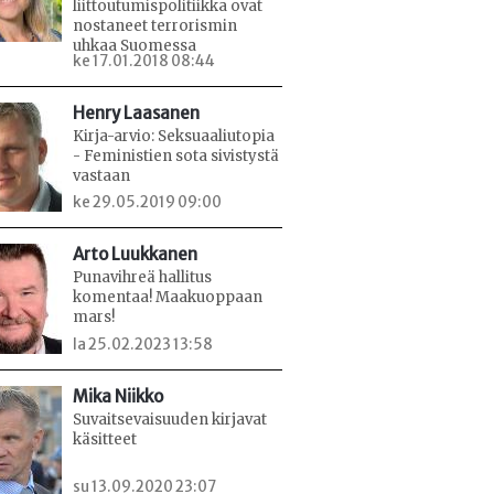
liittoutumispolitiikka ovat
nostaneet terrorismin
uhkaa Suomessa
ke 17.01.2018 08:44
Henry Laasanen
Kirja-arvio: Seksuaaliutopia
- Feministien sota sivistystä
vastaan
ke 29.05.2019 09:00
Arto Luukkanen
Punavihreä hallitus
komentaa! Maakuoppaan
mars!
la 25.02.2023 13:58
Mika Niikko
Suvaitsevaisuuden kirjavat
käsitteet
su 13.09.2020 23:07