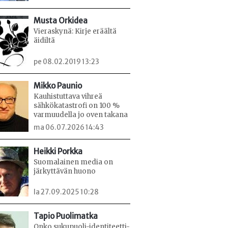
Musta Orkidea
Vieraskynä: Kirje eräältä
äidiltä
pe 08.02.2019 13:23
Mikko Paunio
Kauhistuttava vihreä
sähkökatastrofi on 100 %
varmuudella jo oven takana
ma 06.07.2026 14:43
Heikki Porkka
Suomalainen media on
järkyttävän huono
la 27.09.2025 10:28
Tapio Puolimatka
Onko sukupuoli-identiteetti-