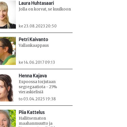
Laura Huhtasaari
Jolla on korvat, se kuulkoon
ke 23.08.2023 20:50
Petri Kaivanto
Vallankaappaus
ke 14.06.2017 09:13
Henna Kajava
Espoossa torjutaan
segregaatiota - 25%
vieraskielisiä
to 03.04.2025 19:38
Piia Kattelus
Hallitsematon
maahanmuutto ja