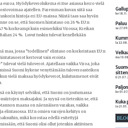
a euroa. Hyödykeverolukema ei itse asiassa kerro vielä
Gallup
 ostovoimaa ajatellen. Paremman kuvan siitä saa
ke 18.11.
skorin hintoja eri EU-maissa. Niistä taas saa hyvän
ilanne on se, että Suomen hintataso on 26 % EU:n
Paluu
su 27.09
 47 % korkeampi kuin esimerkiksi Virossa; Kreikan
Italian 24 %. Luvut tuskin tulevat kenellekään
Kumma
la 22.08.
hä maa, jossa ”todellinen” elintaso on korkeintaan EU:n
Velka
hintatasoerot kertovat vain eroista
ma 10.08
ulevat vielä tuloverot. Ajatellaan vaikka Viroa, joka
Suome
nä missä Suomi kykene venyttämään tuloveroasteikon
sitte
a kun vielä maksaa hyödykeverot, kulutusmenot eivät
ti 21.07.
a.
Paljo
ke 01.07
sä on käynyt selväksi, että Suomi on joutumassa
onsiirtojen maksajaksi. Ja syynä on tietenkin se, että
Kuka 
uotannon maana on näennäisen varakas, vaikka
to 21.05.
ja elintasossa. EU:n omien varojen kehitys on
BLO
ksuihin, mikä korostaa edellä esitettyjä
sään, että Suomi olisi ollut jotenkin aktiivinen