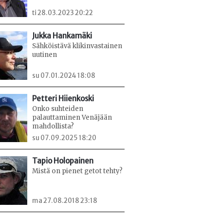
ti 28.03.2023 20:22
Jukka Hankamäki
Sähköistävä klikinvastainen
uutinen
su 07.01.2024 18:08
Petteri Hiienkoski
Onko suhteiden
palauttaminen Venäjään
mahdollista?
su 07.09.2025 18:20
Tapio Holopainen
Mistä on pienet getot tehty?
ma 27.08.2018 23:18