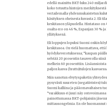
edellä mainittu BKT-luku 240 miljardi
koko totuutta hintojen merkityksestä
vertailemalla yhdenmukaistetun kulutu
käsityksen oheisesta kuvasta 2. Eli t
keskitason yläpuolella. Hintataso on
osalta ero on 46 %, Espanjan 30 % ja 
yllätyksenä.
Eli loppujen lopuksi Suomi onkin köy
keskitasoa. On vielä huomattava, että 
hyödykeverotuksessa; ”kaupan päälle” t
selviää 20 prosentin tasaverolla sii
melkein 60 prosenttiin. Lisäansioist
paljon kasva (brutto)tulojen kasvaess
Niin sanotun elvytyspaketin yhteydes
pysyvästi suureten (negatiivisten) tul
Suomi kalliina ja pääomavaltaisen t
”varakkuus ei juuri näy ostovoimassa 
painottumassa BKT-pohjaisiin jäsenma
mittausongelmia. En ole huomannut mis