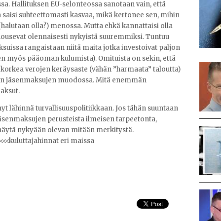
. Hallituksen EU-selonteossa sanotaan vain, että
saisi suhteettomasti kasvaa, mikä kertonee sen, mihin
(halutaan olla?) menossa. Mutta ehkä kannattaisi olla
nousevat olennaisesti nykyistä suuremmiksi. Tuntuu
ksuissa rangaistaan niitä maita jotka investoivat paljon
iten myös pääoman kulumista). Omituista on sekin, että
a korkea verojen keräysaste (vähän ”harmaata” taloutta)
pien jäsenmaksujen muodossa. Mitä enemmän
aksut.
yt lähinnä turvallisuuspolitiikkaan. Jos tähän suuntaan
äsenmaksujen perusteista ilmeisen tarpeetonta,
näytä nykyään olevan mitään merkitystä.