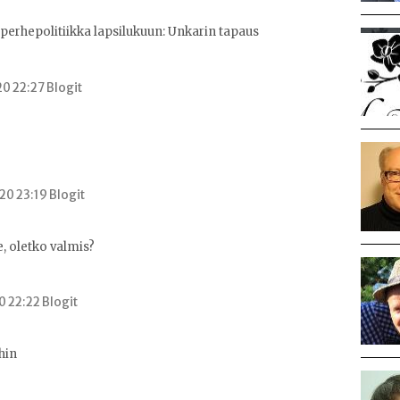
perhepolitiikka lapsilukuun: Unkarin tapaus
0 22:27 Blogit
0 23:19 Blogit
, oletko valmis?
0 22:22 Blogit
hin