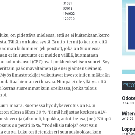
31031
53018
196022
120700
ku, on pidettävä mielessä, että se ei kuitenkaan kerro
a. Tähän on kaksi syytä. Brutto-termi jo kertoo, että
ääoman kuluminen (eli poistot), joka on Suomessa
llaan erän suuruutta eri maiden välillä, huomataan
n kulumisluvut (CFC) ovat poikkeuksellisen suuret. Syy
 erittäin pääomavaltainen (ja energiaintensiivinen).
 Myös ilmastotekijät vaikuttavat investointien määrään
dattaa hieman eri kaavaa. Niinpä ei ole yllätys, että
TUO
i kertaa suuremmat kuin Kreikassa, jonka talous
mpi.
Odote
la 14.08
suuri määrä. Suomessa hyödykeverotus on EU:n
veron ollessa lähes 30 %. Tämä heijastaa korkeaa ALV-
Miten
steveroja (alkoholi, tupakka, autot, bensa, jne.). Niinpä
to 13.05
us on peräti 16 %. ”Todellisia tuloja” ovat vain
Loppuu
ia euroa. Luku on tietenkin eri suuruusluokkaa kuin
ke 07.04