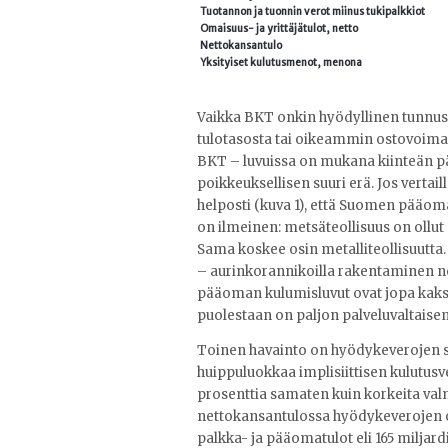
Tuotannon ja tuonnin verot miinus tukipalkkiot
Omaisuus- ja yrittäjätulot, netto
Nettokansantulo
Yksityiset kulutusmenot, menona
Vaikka BKT onkin hyödyllinen tunnuslu
tulotasosta tai oikeammin ostovoimast
BKT – luvuissa on mukana kiinteän p
poikkeuksellisen suuri erä. Jos vertai
helposti (kuva 1), että Suomen pääoma
on ilmeinen: metsäteollisuus on ollut
Sama koskee osin metalliteollisuutta.
– aurinkorannikoilla rakentaminen nou
pääoman kulumisluvut ovat jopa kaks
puolestaan on paljon palveluvaltaise
Toinen havainto on hyödykeverojen 
huippuluokkaa implisiittisen kulutus
prosenttia samaten kuin korkeita valmi
nettokansantulossa hyödykeverojen osu
palkka- ja pääomatulot eli 165 miljard