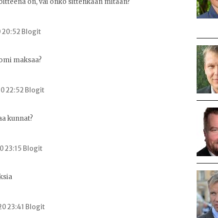
itteena on, vai onko sittenkään mitään?
0 20:52 Blogit
uomi maksaa?
0 22:52 Blogit
aa kunnat?
0 23:15 Blogit
ksia
0 23:41 Blogit