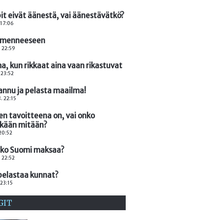
it eivät äänestä, vai äänestävätkö?
 17:06
 menneeseen
. 22:59
, kun rikkaat aina vaan rikastuvat
 23:52
annu ja pelasta maailma!
. 22:15
n tavoitteena on, vai onko
nkään mitään?
 20:52
nko Suomi maksaa?
. 22:52
pelastaa kunnat?
 23:15
GIT