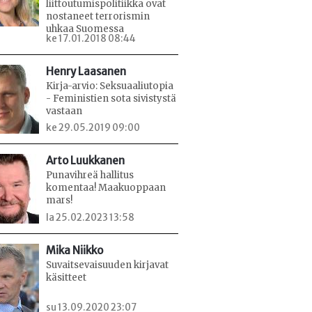
liittoutumispolitiikka ovat
nostaneet terrorismin
uhkaa Suomessa
ke 17.01.2018 08:44
Henry Laasanen
Kirja-arvio: Seksuaaliutopia
- Feministien sota sivistystä
vastaan
ke 29.05.2019 09:00
Arto Luukkanen
Punavihreä hallitus
komentaa! Maakuoppaan
mars!
la 25.02.2023 13:58
Mika Niikko
Suvaitsevaisuuden kirjavat
käsitteet
su 13.09.2020 23:07