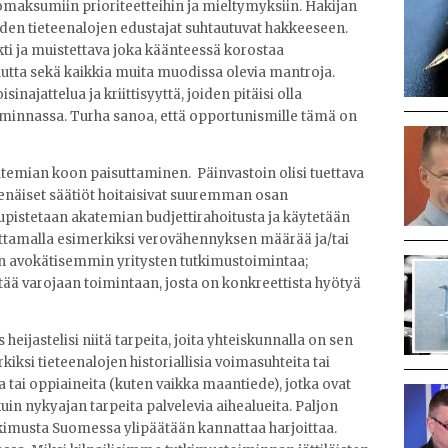
maksumiin prioriteetteihin ja mieltymyksiin. Hakijan
uiden tieteenalojen edustajat suhtautuvat hakkeeseen.
ekti ja muistettava joka käänteessä korostaa
uutta sekä kaikkia muita muodissa olevia mantroja.
inajattelua ja kriittisyyttä, joiden pitäisi olla
 toiminnassa. Turha sanoa, että opportunismille tämä on
atemian koon paisuttaminen. Päinvastoin olisi tuettava
senäiset säätiöt hoitaisivat suuremman osan
pistetaan akatemian budjettirahoitusta ja käytetään
vattamalla esimerkiksi verovähennyksen määrää ja/tai
taan avokätisemmin yritysten tutkimustoimintaa;
yttää varojaan toimintaan, josta on konkreettista hyötyä
 heijastelisi niitä tarpeita, joita yhteiskunnalla on sen
rkiksi tieteenalojen historiallisia voimasuhteita tai
a tai oppiaineita (kuten vaikka maantiede), jotka ovat
uin nykyajan tarpeita palvelevia aihealueita. Paljon
kimusta Suomessa ylipäätään kannattaa harjoittaa.