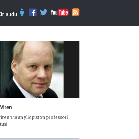
Kirjaudu
 Viren
Viren Turun yliopiston professori
tus)