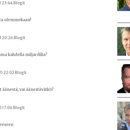
1 23:44 Blogit
ita olemmekaan!
1 20:26 Blogit
ma kahdella miljardilla?
1 22:02 Blogit
ät äänestä, vai äänestävätkö?
0 17:06 Blogit
eeseen