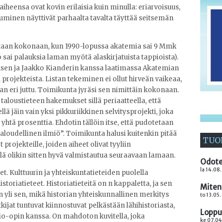
aiheensa ovat kovin erilaisia kuin minulla: eriarvoisuus,
minen näyttivät parhaalta tavalta täyttää seitsemän
taan kokonaan, kun 1990-lopussa akatemia sai 9 Mmk
sai palauksia laman myötä alaskirjatuista tappioista).
ksen ja Jaakko Kianderin kanssa laatimassa Akatemian
 projekteista. Listan tekeminen ei ollut hirveän vaikeaa,
van eri juttu. Toimikunta jyräsi sen nimittäin kokonaan.
 taloustieteen hakemukset sillä periaatteella, että
llä jäin vain yksi pikkuriikkinen selvitysprojekti, joka
htä prosenttia. Ehdotin tällöin itse, että pudotetaan
aloudellinen ilmiö”. Toimikunta halusi kuitenkin pitää
TUO
projekteille, joiden aiheet olivat tyyliin
lä olikin sitten hyvä valmistautua seuraavaan lamaan.
Odote
la 14.08
t. Kulttuurin ja yhteiskuntatieteiden puolella
storiatieteet. Historiatieteitä on n kappaletta, ja sen
Miten
n yli sen, mikä historian yhteiskunnallinen merkitys
to 13.05
utkijat tuntuvat kiinnostuvat pelkästään lähihistoriasta,
Loppuu
ltio-opin kanssa. On mahdoton kuvitella, joka
ke 07.04