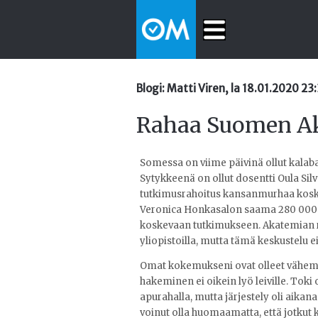
Blogi: Matti Viren, la 18.01.2020 23
Rahaa Suomen A
Somessa on viime päivinä ollut kalab
Sytykkeenä on ollut dosentti Oula Si
tutkimusrahoitus kansanmurhaa koske
Veronica Honkasalon saama 280 000 e
koskevaan tutkimukseen. Akatemian ra
yliopistoilla, mutta tämä keskustelu e
Omat kokemukseni ovat olleet vähemm
hakeminen ei oikein lyö leiville. Toki
apurahalla, mutta järjestely oli aikana
voinut olla huomaamatta, että jotkut 