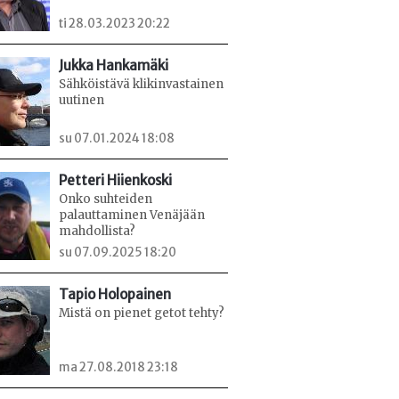
ti 28.03.2023 20:22
Jukka Hankamäki
Sähköistävä klikinvastainen
uutinen
su 07.01.2024 18:08
Petteri Hiienkoski
Onko suhteiden
palauttaminen Venäjään
mahdollista?
su 07.09.2025 18:20
Tapio Holopainen
Mistä on pienet getot tehty?
ma 27.08.2018 23:18