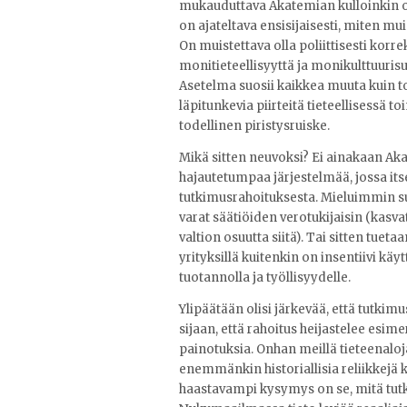
mukauduttava Akatemian kulloinkin o
on ajateltava ensisijaisesti, miten m
On muistettava olla poliittisesti korr
monitieteellisyyttä ja monikulttuuris
Asetelma suosii kaikkea muuta kuin tois
läpitunkevia piirteitä tieteellisessä
todellinen piristysruiske.
Mikä sitten neuvoksi? Ei ainakaan Ak
hajautetumpaa järjestelmää, jossa it
tutkimusrahoituksesta. Mieluimmin su
varat säätiöiden verotukijaisin (kas
valtion osuutta siitä). Tai sitten tue
yrityksillä kuitenkin on insentiivi kä
tuotannolla ja työllisyydelle.
Ylipäätään olisi järkevää, että tutkimus
sijaan, että rahoitus heijastelee esime
painotuksia. Onhan meillä tieteenaloj
enemmänkin historiallisia reliikkejä k
haastavampi kysymys on se, mitä tut