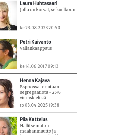
Laura Huhtasaari
Jolla on korvat, se kuulkoon
ke 23.08.2023 20:50
Petri Kaivanto
Vallankaappaus
ke 14.06.2017 09:13
Henna Kajava
Espoossa torjutaan
segregaatiota - 25%
vieraskielisiä
to 03.04.2025 19:38
Piia Kattelus
Hallitsematon
maahanmuutto ja