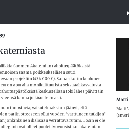
:39
katemiasta
aliikkia Suomen Akatemian rahoituspäätöksistä.
lvennoisen saama poikkeuksellisen suuri
vaan projektiin (434 000 €). Samaa koriin kuulunee
uron apuraha monikulttuurista seksuaalikasvatusta
hoituspäätöksistä keskustellaan toki lähes päivittäin
i yleensä kanna julkisuuteen asti.
Matti
än innostavia; vaikutelmaksi on jäänyt, että
Matti 
 olen pariin otteeseen ollut vuoden ”varttuneen tutkijan”
(emeri
an jonkinlainen ikälisään verrattava rutiini. Tosin ei ole
kollegani ovat olleet puolet työvuosistaan akatemian