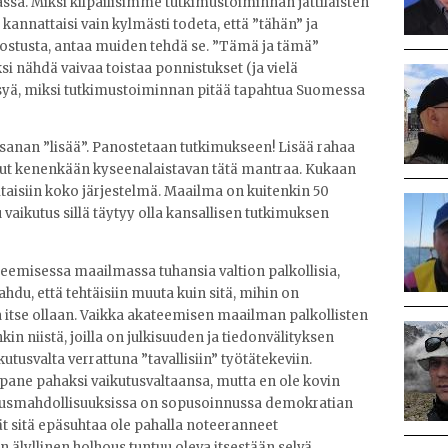
ssa. Miksi kilpailisimme tutkimustoiminnan jättiläisten
kannattaisi vain kylmästi todeta, että ”tähän” ja
innostusta, antaa muiden tehdä se. ”Tämä ja tämä”
si nähdä vaivaa toistaa ponnistukset (ja vielä
ysyä, miksi tutkimustoiminnan pitää tapahtua Suomessa
 sanan ”lisää”. Panostetaan tutkimukseen! Lisää rahaa
llut kenenkään kyseenalaistavan tätä mantraa. Kukaan
itaisiin koko järjestelmä. Maailma on kuitenkin 50
 vaikutus sillä täytyy olla kansallisen tutkimuksen
ateemisessa maailmassa tuhansia valtion palkollisia,
du, että tehtäisiin muuta kuin sitä, mihin on
ta itse ollaan. Vaikka akateemisen maailman palkollisten
kin niistä, joilla on julkisuuden ja tiedonvälityksen
svalta verrattuna ”tavallisiin” työtätekeviin.
 pane pahaksi vaikutusvaltaansa, mutta en ole kovin
kutusmahdollisuuksissa on sopusoinnussa demokratian
t sitä epäsuhtaa ole pahalla noteeranneet
n älyllinen holhous tuntuu oleva itsestään selvä