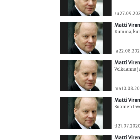
su 27.09.202
Matti Viren
Kumma, kun 
la 22.08.202
Matti Viren
Velkaannu j
ma 10.08.202
Matti Viren
Suomen tavo
ti 21.07.202
Matti Viren