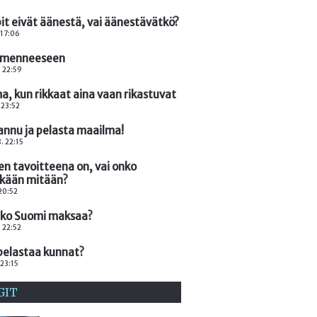
it eivät äänestä, vai äänestävätkö?
 17:06
 menneeseen
. 22:59
, kun rikkaat aina vaan rikastuvat
 23:52
annu ja pelasta maailma!
. 22:15
n tavoitteena on, vai onko
nkään mitään?
 20:52
nko Suomi maksaa?
. 22:52
pelastaa kunnat?
 23:15
GIT