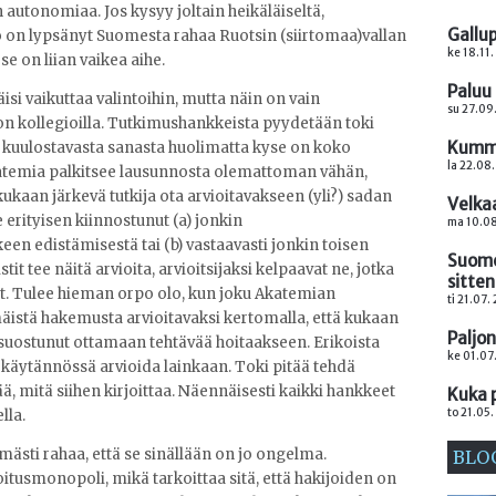
n autonomiaa. Jos kysyy joltain heikäläiseltä,
Gallup
io on lypsänyt Suomesta rahaa Ruotsin (siirtomaa)vallan
ke 18.11.
se on liian vaikea aihe.
Paluu
isi vaikuttaa valintoihin, mutta näin on vain
su 27.09
 on kollegioilla. Tutkimushankkeista pyydetään toki
Kumma
a kuulostavasta sanasta huolimatta kyse on koko
la 22.08.
atemia palkitsee lausunnosta olemattoman vähän,
ukaan järkevä tutkija ota arvioitavakseen (yli?) sadan
Velka
e erityisen kiinnostunut (a) jonkin
ma 10.08
n edistämisestä tai (b) vastaavasti jonkin toisen
Suome
t tee näitä arvioita, arvioitsijaksi kelpaavat ne, jotka
sitte
at. Tulee hieman orpo olo, kun joku Akatemian
ti 21.07.
smäistä hakemusta arvioitavaksi kertomalla, että kukaan
Paljo
 suostunut ottamaan tehtävää hoitaakseen. Erikoista
ke 01.07
i käytännössä arvioida lainkaan. Toki pitää tehdä
, mitä siihen kirjoittaa. Näennäisesti kaikki hankkeet
Kuka 
to 21.05.
lla.
ästi rahaa, että se sinällään on jo ongelma.
BLO
itusmonopoli, mikä tarkoittaa sitä, että hakijoiden on