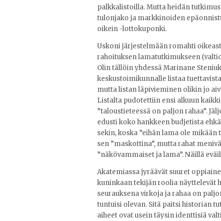
palkkalistoilla. Mutta heidän tutkimus
tulonjako ja markkinoiden epäonnistu
oikein -lottokuponki.
Uskoni järjestelmään romahti oikeas
rahoituksen lamatutkimukseen (valtio 
Olin tällöin yhdessä Marinane Steniu
keskustoimikunnalle listaa tuettavista
mutta listan läpivieminen olikin jo ai
Listalta pudotettiin ensi alkuun kaikki
”taloustieteessä on paljon rahaa”. Jälje
edusti koko hankkeen budjetista ehkä y
sekin, koska ”eihän lama ole mikään t
sen ”maskottina”, mutta rahat menivät 
”näkövammaiset ja lama”. Näillä eväil
Akatemiassa jyräävät suuret oppiainee
kuninkaan tekijän roolia näyttelevät hi
seurauksena virkoja ja rahaa on paljo
tuntuisi olevan. Sitä paitsi historian t
aiheet ovat usein täysin identtisiä va