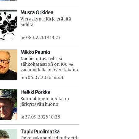
Musta Orkidea
Vieraskynä: Kirje eräältä
äidiltä
pe 08.02.2019 13:23
Mikko Paunio
Kauhistuttava vihreä
sähkökatastrofi on 100 %
varmuudella jo oven takana
ma 06.07.2026 14:43
Heikki Porkka
Suomalainen media on
järkyttävän huono
la 27.09.2025 10:28
Tapio Puolimatka
Onko sukupuoli-identiteetti-