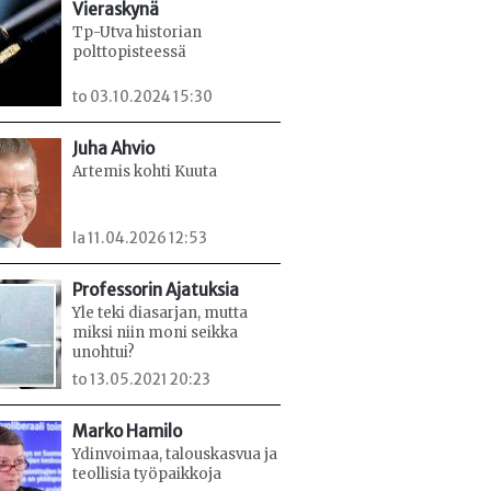
Vieraskynä
Tp-Utva historian
polttopisteessä
to 03.10.2024 15:30
Juha Ahvio
Artemis kohti Kuuta
la 11.04.2026 12:53
Professorin Ajatuksia
Yle teki diasarjan, mutta
miksi niin moni seikka
unohtui?
to 13.05.2021 20:23
Marko Hamilo
Ydinvoimaa, talouskasvua ja
teollisia työpaikkoja