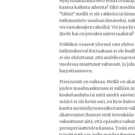
Nykymaailmassa tieto leviää reaaliaja
kanssa kaikista aiheista? Eikö meidän 
”tähän” meillä ei ole rahkeita tai ki
tutkimustieto saadaan ilmaiseksi, mik
veronmaksajien rahoilla). Voi jopa k
(tiede kai on jotenkin universaalista)?
Poliitikot osaavat yleensä vain yhden
tutkimukseen! Kertaakaan ei ole kuu
ei ole ehdottanut, että uudelleenarvio
vuodessa muuttunut valtavasti. Ja joku
harjoittamiseen.
Priorisointi on vaikeaa. Meillä on ak
joiden maailmankuvaan ei millään mah
kouluttauduttu tai mitä mieltä asiois
määrä ei ole kovin suri, on kyse kuiten
kautta monin(kymmen)kertainen vaikutu
Akateemiset ihmiset eivät tietenkään
vakuuttunut siitä, että epäsuhta vai
perusperiaatteiden kanssa. Tosin eivä
toimittajatkaan, joille muiden ihmiste