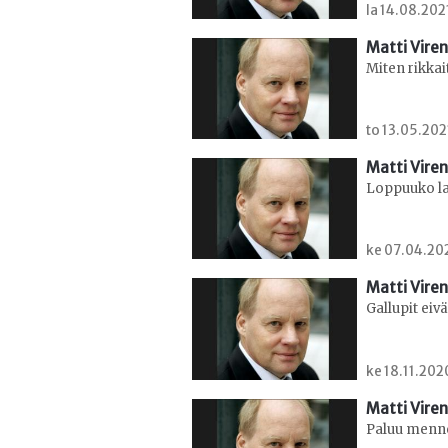
la 14.08.202
Matti Viren
Miten rikka
to 13.05.202
Matti Viren
Loppuuko la
ke 07.04.202
Matti Viren
Gallupit eiv
ke 18.11.202
Matti Viren
Paluu menn