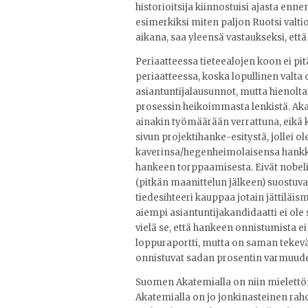
historioitsija kiinnostuisi ajasta enne
esimerkiksi miten paljon Ruotsi valt
aikana, saa yleensä vastaukseksi, että 
Periaatteessa tieteealojen koon ei pitä
periaatteessa, koska lopullinen valta
asiantuntijalausunnot, mutta hienolt
prosessin heikoimmasta lenkistä. Ak
ainakin työmäärään verrattuna, eikä k
sivun projektihanke-esitystä, jollei ol
kaverinsa/hegenheimolaisensa hankkee
hankeen torppaamisesta. Eivät nobelisti
(pitkän maanittelun jälkeen) suostuv
tiedesihteeri kauppaa jotain jättiläi
aiempi asiantuntijakandidaatti ei ole
vielä se, että hankeen onnistumista e
loppuraportti, mutta on saman tekevää
onnistuvat sadan prosentin varmuude
Suomen Akatemialla on niin mielettöm
Akatemialla on jo jonkinasteinen raho