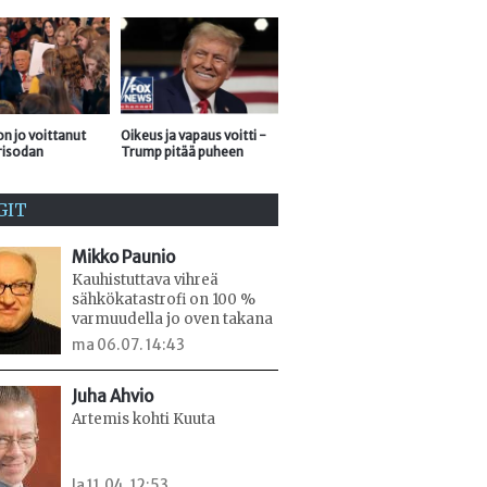
n jo voittanut
Oikeus ja vapaus voitti -
risodan
Trump pitää puheen
GIT
Mikko Paunio
Kauhistuttava vihreä
sähkökatastrofi on 100 %
varmuudella jo oven takana
ma 06.07. 14:43
Juha Ahvio
Artemis kohti Kuuta
la 11.04. 12:53