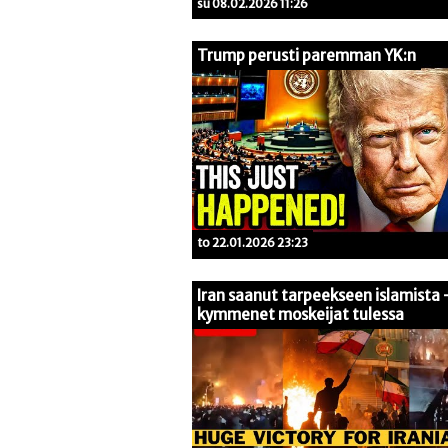
su 08.02.2026 11:26
Trump perusti paremman YK:n
to 22.01.2026 23:23
Iran saanut tarpeekseen islamista 
kymmenet moskeijat tulessa