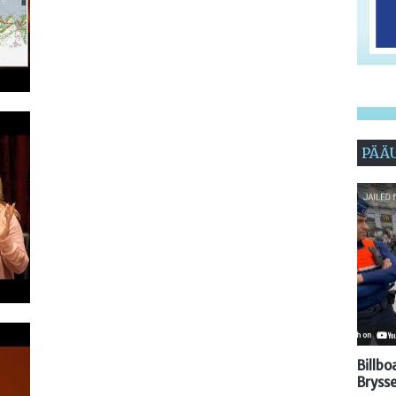
PÄÄ
Billb
Brysse