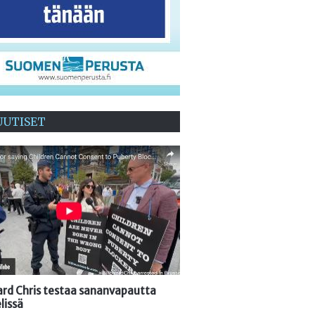
UUTISET
oard Chris testaa sananvapautta
lissä