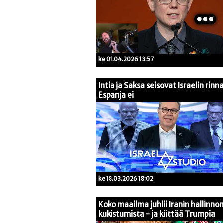
ke 01.04.2026 13:57
Intia ja Saksa seisovat Israelin rinna
Espanja ei
ke 18.03.2026 18:02
Koko maailma juhlii Iranin hallinno
kukistumista - ja kiittää Trumpia