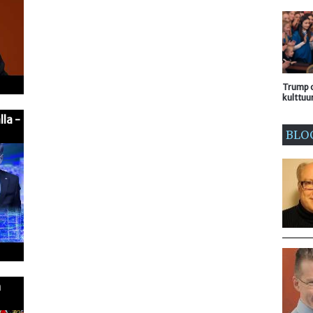
Trump o
kulttuu
lla -
BLO
n