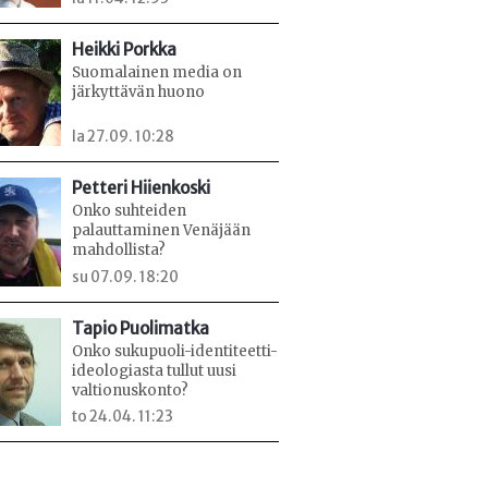
Heikki Porkka
Suomalainen media on
järkyttävän huono
la 27.09. 10:28
Petteri Hiienkoski
Onko suhteiden
palauttaminen Venäjään
mahdollista?
su 07.09. 18:20
Tapio Puolimatka
Onko sukupuoli-identiteetti-
ideologiasta tullut uusi
valtionuskonto?
to 24.04. 11:23