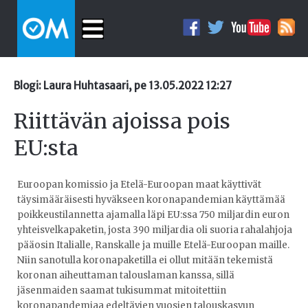
Blogi: Laura Huhtasaari, pe 13.05.2022 12:27
Riittävän ajoissa pois
EU:sta
Euroopan komissio ja Etelä-Euroopan maat käyttivät
täysimääräisesti hyväkseen koronapandemian käyttämää
poikkeustilannetta ajamalla läpi EU:ssa 750 miljardin euron
yhteisvelkapaketin, josta 390 miljardia oli suoria rahalahjoja
pääosin Italialle, Ranskalle ja muille Etelä-Euroopan maille.
Niin sanotulla koronapaketilla ei ollut mitään tekemistä
koronan aiheuttaman talouslaman kanssa, sillä
jäsenmaiden saamat tukisummat mitoitettiin
koronapandemiaa edeltävien vuosien talouskasvun