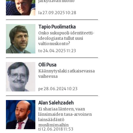
järkyttävän huono
la 27.09.2025 10:28
Tapio Puolimatka
Onko sukupuoli-identiteetti-
ideologiasta tullut uusi
valtionuskonto?
to 24.04.2025 11:23
Olli Pusa
Käännytyslaki ratkaisevassa
vaiheessa
pe 28.06.2024 10:23
Alan Salehzadeh
Ei shariaa länteen, vaan
länsimaiden tasa-arvoinen
lainsäädäntö
muslimimaihin
ti 12.06.2018 11:53