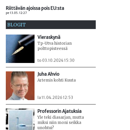
Riittävän ajoissa pois EU:sta
pe 13.05. 12:27
BLOGIT
Vieraskynä
Tp-Utva historian
polttopisteessä
to 03.10.2024 15:30
Juha Ahvio
Artemis kohti Kuuta
la 11.04.2026 12:53
Professorin Ajatuksia
Yle teki diasarjan, mutta
miksi niin moni seikka
unohtui?