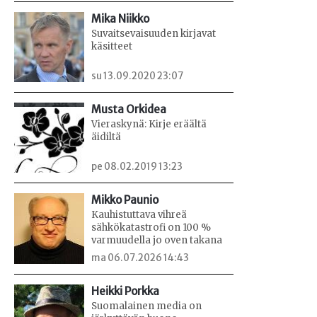
Mika Niikko
Suvaitsevaisuuden kirjavat
käsitteet
su 13.09.2020 23:07
Musta Orkidea
Vieraskynä: Kirje eräältä
äidiltä
pe 08.02.2019 13:23
Mikko Paunio
Kauhistuttava vihreä
sähkökatastrofi on 100 %
varmuudella jo oven takana
ma 06.07.2026 14:43
Heikki Porkka
Suomalainen media on