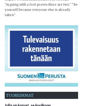
"Arguing with a fool proves there are two." "Be
yourself because everyone else is already
taken."
TUOREIMMAT
Jolla on korvat, se kuulkoon