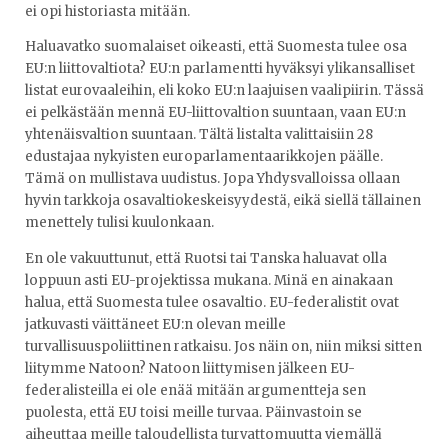
ei opi historiasta mitään.
Haluavatko suomalaiset oikeasti, että Suomesta tulee osa
EU:n liittovaltiota? EU:n parlamentti hyväksyi ylikansalliset
listat eurovaaleihin, eli koko EU:n laajuisen vaalipiirin. Tässä
ei pelkästään mennä EU-liittovaltion suuntaan, vaan EU:n
yhtenäisvaltion suuntaan. Tältä listalta valittaisiin 28
edustajaa nykyisten europarlamentaarikkojen päälle.
Tämä on mullistava uudistus. Jopa Yhdysvalloissa ollaan
hyvin tarkkoja osavaltiokeskeisyydestä, eikä siellä tällainen
menettely tulisi kuulonkaan.
En ole vakuuttunut, että Ruotsi tai Tanska haluavat olla
loppuun asti EU-projektissa mukana. Minä en ainakaan
halua, että Suomesta tulee osavaltio. EU-federalistit ovat
jatkuvasti väittäneet EU:n olevan meille
turvallisuuspoliittinen ratkaisu. Jos näin on, niin miksi sitten
liitymme Natoon? Natoon liittymisen jälkeen EU-
federalisteilla ei ole enää mitään argumentteja sen
puolesta, että EU toisi meille turvaa. Päinvastoin se
aiheuttaa meille taloudellista turvattomuutta viemällä