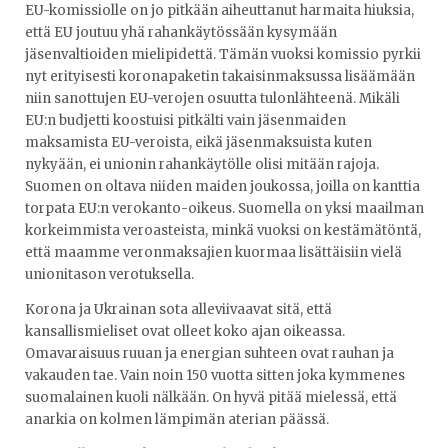
EU-komissiolle on jo pitkään aiheuttanut harmaita hiuksia,
että EU joutuu yhä rahankäytössään kysymään
jäsenvaltioiden mielipidettä. Tämän vuoksi komissio pyrkii
nyt erityisesti koronapaketin takaisinmaksussa lisäämään
niin sanottujen EU-verojen osuutta tulonlähteenä. Mikäli
EU:n budjetti koostuisi pitkälti vain jäsenmaiden
maksamista EU-veroista, eikä jäsenmaksuista kuten
nykyään, ei unionin rahankäytölle olisi mitään rajoja.
Suomen on oltava niiden maiden joukossa, joilla on kanttia
torpata EU:n verokanto-oikeus. Suomella on yksi maailman
korkeimmista veroasteista, minkä vuoksi on kestämätöntä,
että maamme veronmaksajien kuormaa lisättäisiin vielä
unionitason verotuksella.
Korona ja Ukrainan sota alleviivaavat sitä, että
kansallismieliset ovat olleet koko ajan oikeassa.
Omavaraisuus ruuan ja energian suhteen ovat rauhan ja
vakauden tae. Vain noin 150 vuotta sitten joka kymmenes
suomalainen kuoli nälkään. On hyvä pitää mielessä, että
anarkia on kolmen lämpimän aterian päässä.