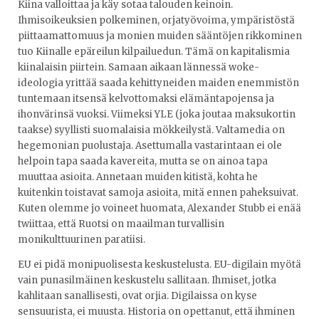
Kiina valloittaa ja käy sotaa talouden keinoin.
Ihmisoikeuksien polkeminen, orjatyövoima, ympäristöstä
piittaamattomuus ja monien muiden sääntöjen rikkominen
tuo Kiinalle epäreilun kilpailuedun. Tämä on kapitalismia
kiinalaisin piirtein. Samaan aikaan lännessä woke-
ideologia yrittää saada kehittyneiden maiden enemmistön
tuntemaan itsensä kelvottomaksi elämäntapojensa ja
ihonvärinsä vuoksi. Viimeksi YLE (joka joutaa maksukortin
taakse) syyllisti suomalaisia mökkeilystä. Valtamedia on
hegemonian puolustaja. Asettumalla vastarintaan ei ole
helpoin tapa saada kavereita, mutta se on ainoa tapa
muuttaa asioita. Annetaan muiden kitistä, kohta he
kuitenkin toistavat samoja asioita, mitä ennen paheksuivat.
Kuten olemme jo voineet huomata, Alexander Stubb ei enää
twiittaa, että Ruotsi on maailman turvallisin
monikulttuurinen paratiisi.
EU ei pidä monipuolisesta keskustelusta. EU-digilain myötä
vain punasilmäinen keskustelu sallitaan. Ihmiset, jotka
kahlitaan sanallisesti, ovat orjia. Digilaissa on kyse
sensuurista, ei muusta. Historia on opettanut, että ihminen