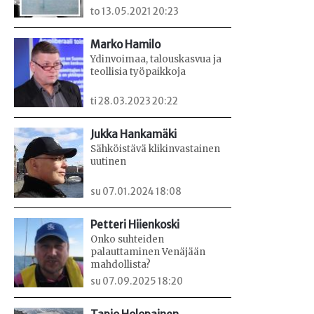
to 13.05.2021 20:23
Marko Hamilo
Ydinvoimaa, talouskasvua ja
teollisia työpaikkoja
ti 28.03.2023 20:22
Jukka Hankamäki
Sähköistävä klikinvastainen
uutinen
su 07.01.2024 18:08
Petteri Hiienkoski
Onko suhteiden
palauttaminen Venäjään
mahdollista?
su 07.09.2025 18:20