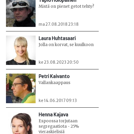
Tapio Holopainen
Mistä on pienet getot tehty?
ma 27.08.2018 23:18
Laura Huhtasaari
Jolla on korvat, se kuulkoon
ke 23.08.2023 20:50
Petri Kaivanto
Vallankaappaus
ke 14.06.2017 09:13
Henna Kajava
Espoossa torjutaan
segregaatiota - 25%
vieraskielisiä