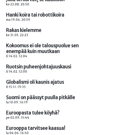
ke 23.08. 20:50
Hanki koira tai robottikoira
ma 19.06. 20:59
Rakas kielemme
ke 31.05. 22:23
Kokoomus ei ole talouspuolue sen
enempää kuin muutkaan
ti 14.02. 12:04
Ruotsin puheenjohtajuuskausi
ti 14.02. 12:00
Globalismi oli kaunis ajatus
ti 15.11. 19:33
Suomi on päässyt puulla pitkälle
la 10.09. 16:19
Euroopasta tulee köyhä?
pe 02.09. 15:44
Eurooppa tarvitsee kaasua!
la 04.06. 16:50