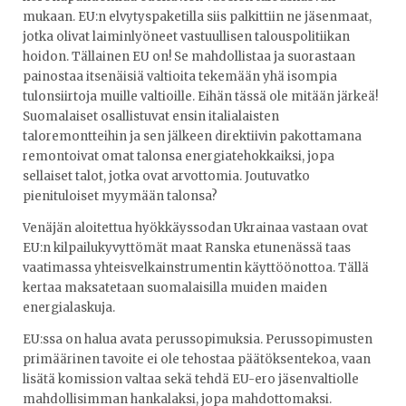
mukaan. EU:n elvytyspaketilla siis palkittiin ne jäsenmaat,
jotka olivat laiminlyöneet vastuullisen talouspolitiikan
hoidon. Tällainen EU on! Se mahdollistaa ja suorastaan
painostaa itsenäisiä valtioita tekemään yhä isompia
tulonsiirtoja muille valtioille. Eihän tässä ole mitään järkeä!
Suomalaiset osallistuvat ensin italialaisten
taloremontteihin ja sen jälkeen direktiivin pakottamana
remontoivat omat talonsa energiatehokkaiksi, jopa
sellaiset talot, jotka ovat arvottomia. Joutuvatko
pienituloiset myymään talonsa?
Venäjän aloitettua hyökkäyssodan Ukrainaa vastaan ovat
EU:n kilpailukyvyttömät maat Ranska etunenässä taas
vaatimassa yhteisvelkainstrumentin käyttöönottoa. Tällä
kertaa maksatetaan suomalaisilla muiden maiden
energialaskuja.
EU:ssa on halua avata perussopimuksia. Perussopimusten
primäärinen tavoite ei ole tehostaa päätöksentekoa, vaan
lisätä komission valtaa sekä tehdä EU-ero jäsenvaltiolle
mahdollisimman hankalaksi, jopa mahdottomaksi.