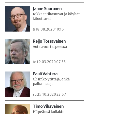
Janne Suuronen
Rikkaat rikastuvat ja köyhät
kituuttavat
ti 18.08.2020 10:15
Reijo Tossavainen
Auta avun tarpeessa
to 19.03.2020 07:33
Pauli Vahtera
Olisinko yrittäjä, enkä
palkansaaja
su 25.10.2020 22:57
Timo Vihavainen
Häpeänsä kullakin