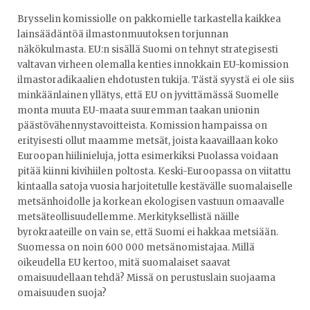
Brysselin komissiolle on pakkomielle tarkastella kaikkea
lainsäädäntöä ilmastonmuutoksen torjunnan
näkökulmasta. EU:n sisällä Suomi on tehnyt strategisesti
valtavan virheen olemalla kenties innokkain EU-komission
ilmastoradikaalien ehdotusten tukija. Tästä syystä ei ole siis
minkäänlainen yllätys, että EU on jyvittämässä Suomelle
monta muuta EU-maata suuremman taakan unionin
päästövähennystavoitteista. Komission hampaissa on
erityisesti ollut maamme metsät, joista kaavaillaan koko
Euroopan hiilinieluja, jotta esimerkiksi Puolassa voidaan
pitää kiinni kivihiilen poltosta. Keski-Euroopassa on viitattu
kintaalla satoja vuosia harjoitetulle kestävälle suomalaiselle
metsänhoidolle ja korkean ekologisen vastuun omaavalle
metsäteollisuudellemme. Merkityksellistä näille
byrokraateille on vain se, että Suomi ei hakkaa metsiään.
Suomessa on noin 600 000 metsänomistajaa. Millä
oikeudella EU kertoo, mitä suomalaiset saavat
omaisuudellaan tehdä? Missä on perustuslain suojaama
omaisuuden suoja?