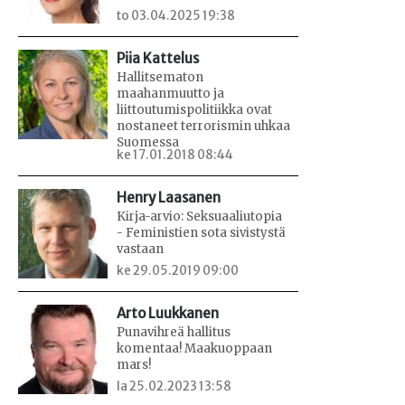
to 03.04.2025 19:38
Piia Kattelus
Hallitsematon
maahanmuutto ja
liittoutumispolitiikka ovat
nostaneet terrorismin uhkaa
Suomessa
ke 17.01.2018 08:44
Henry Laasanen
Kirja-arvio: Seksuaaliutopia
- Feministien sota sivistystä
vastaan
ke 29.05.2019 09:00
Arto Luukkanen
Punavihreä hallitus
komentaa! Maakuoppaan
mars!
la 25.02.2023 13:58