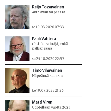
Reijo Tossavainen
Auta avun tarpeessa
to 19.03.2020 07:33
Pauli Vahtera
Olisinko yrittäjä, enkä
palkansaaja
su 25.10.2020 22:57
Timo Vihavainen
Häpeänsä kullakin
ke 19.07.2023 21:26
Matti Viren
Odotellaan vuotta 2023