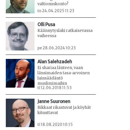
valtionuskonto?
to 24.04.2025 11:23
Olli Pusa
Käännytyslaki ratkaisevassa
vaiheessa
pe 28.06.2024 10:23
Alan Salehzadeh
Ei shariaa länteen, vaan
länsimaiden tasa-arvoinen
lainsäädäntö
muslimimaihin
ti 12.06.2018 11:53
Janne Suuronen
Rikkaat rikastuvat ja köyhät
kituuttavat
ti 18.08.2020 10:15