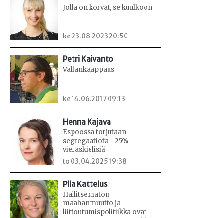
Jolla on korvat, se kuulkoon
ke 23.08.2023 20:50
Petri Kaivanto
Vallankaappaus
ke 14.06.2017 09:13
Henna Kajava
Espoossa torjutaan
segregaatiota - 25%
vieraskielisiä
to 03.04.2025 19:38
Piia Kattelus
Hallitsematon
maahanmuutto ja
liittoutumispolitiikka ovat