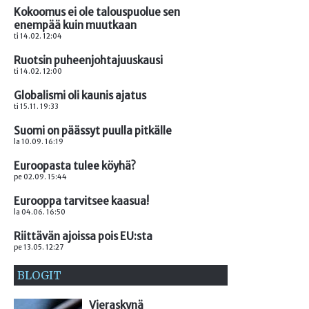
Kokoomus ei ole talouspuolue sen
enempää kuin muutkaan
ti 14.02. 12:04
Ruotsin puheenjohtajuuskausi
ti 14.02. 12:00
Globalismi oli kaunis ajatus
ti 15.11. 19:33
Suomi on päässyt puulla pitkälle
la 10.09. 16:19
Euroopasta tulee köyhä?
pe 02.09. 15:44
Eurooppa tarvitsee kaasua!
la 04.06. 16:50
Riittävän ajoissa pois EU:sta
pe 13.05. 12:27
BLOGIT
Vieraskynä