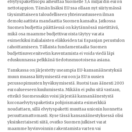
elvytyspakettisopu aiheuttaa Suomelle 3,4 miljardin euron
nettotappion. Tämän lisäksi EU:ssa ollaan nyt siirtymässä
täysimittaiseen taloudelliseen yhteisvastuuseen ilman
demokraattista mandaattia Suomen kansalta. Jatkossa
Suomen budjettia päättäessä on käytännössä mietittävä,
mikä osa maamme budjettivaroista täytyy varata
esimerkiksi italialaisten eläkkeiden tai Espanjan perustulon
rahoittamiseen. Tällaista fundamentaalia Suomen
budjettisuvereniteetin kaventamista ei voida viedä läpi
eduskunnassa pelkkänä tiedotusmuotoisena asiana.
Tanskassa on järjestetty useampia EU-kansanäänestyksiä
muun muassa liittymisestä euroon ja EU:n uusien
perussopimusten hyväksymisestä. Ruotsi taas äänesti 2003
euroalueeseen kuulumisesta. Mikään ei puhu sitä vastaan,
etteikö Suomessakin voisi järjestää kansanäänestystä
koronaelvytyspaketista pohjoismaista esimerkkiä
noudattaen, sillä elvytyspaketti muuttaa unionin luonnetta
peruuttamattomasti. Kyse tässä kansanäänestyksessä olisi
yksinkertaisesti siitä, ovatko Suomen julkiset varat
maamme hyvinvoinnin rakentamista varten vai