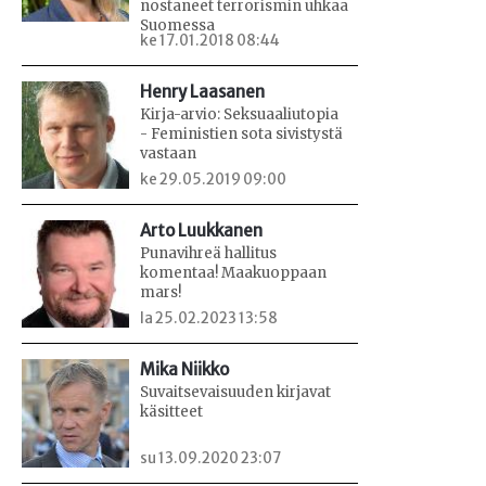
nostaneet terrorismin uhkaa
Suomessa
ke 17.01.2018 08:44
Henry Laasanen
Kirja-arvio: Seksuaaliutopia
- Feministien sota sivistystä
vastaan
ke 29.05.2019 09:00
Arto Luukkanen
Punavihreä hallitus
komentaa! Maakuoppaan
mars!
la 25.02.2023 13:58
Mika Niikko
Suvaitsevaisuuden kirjavat
käsitteet
su 13.09.2020 23:07