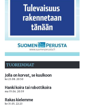
TUOREIMMAT
Jolla on korvat, se kuulkoon
ke 23.08. 20:50
Hanki koira tai robottikoira
ma 19.06. 20:59
Rakas kielemme
ke 31.05. 22:23