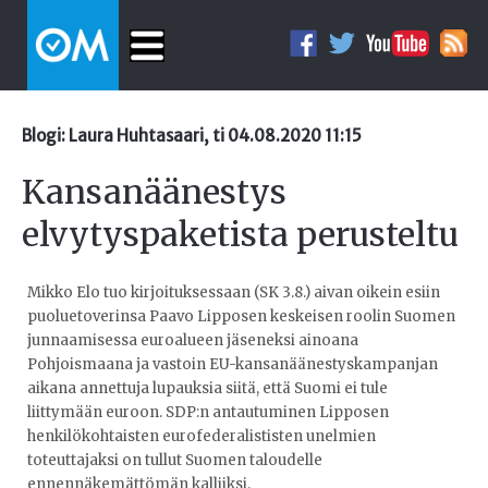
Blogi: Laura Huhtasaari, ti 04.08.2020 11:15
Kansanäänestys
elvytyspaketista perusteltu
Mikko Elo tuo kirjoituksessaan (SK 3.8.) aivan oikein esiin
puoluetoverinsa Paavo Lipposen keskeisen roolin Suomen
junnaamisessa euroalueen jäseneksi ainoana
Pohjoismaana ja vastoin EU-kansanäänestyskampanjan
aikana annettuja lupauksia siitä, että Suomi ei tule
liittymään euroon. SDP:n antautuminen Lipposen
henkilökohtaisten eurofederalististen unelmien
toteuttajaksi on tullut Suomen taloudelle
ennennäkemättömän kalliiksi.