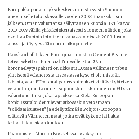
Europakkopaita on yksi keskeisimmistä syistä Suomen
aneemiselle talouskasvulle vuoden 2008 finanssikriisin
jälkeen. Oman valuuttansa säilyttäneen Ruotsin BKT kasvoi
2010-2019 välillä yli kaksinkertaisesti Suomeen nähden, joka
osoittaa Ruotsin toimineen kauaskantoisesti 2000-luvun
alussa jättäytyessään euron ulkopuolelle.
Ranskan hallituksen Eurooppa-ministeri Clement Beaune
totesi äskettäin Financial Timesille, että EU:n
koronaelvytyspaketti on rikkonut EU:ssa vallinneen tabun
yhteisestä velanotosta. Itseasiassa kyse ei ole mistään
tabusta, vaan EU:n omat perussopimukset kieltävät yhteisen
velanoton, mutta omien sopimusten rikkominen on EU:ssa
vakiintunut tapa. Joka tapauksessa Etelä-Euroopan
konkurssitaloudet tulevat jatkossakin vetoamaan
”solidaarisuuteen” ja edellyttämään Pohjois-Euroopan
elättävän Välimeren maat, jotka eivät kykene tai halua
laittaa talouksiaan kuntoon.
Pääministeri Marinin Brysselissä hyväksymä