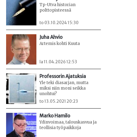
Tp-Utva historian
polttopisteessä
to 03.10.2024 15:30
Juha Ahvio
Artemis kohti Kuuta
la 11.04.2026 12:53
Professorin Ajatuksia
Yle teki diasarjan, mutta
miksi niin moni seikka
unohtui?
to 13.05.2021 20:23
Marko Hamilo
Ydinvoimaa, talouskasvua ja
teollisia työpaikkoja