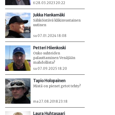
ti 28.03.2023 20:22
Jukka Hankamäki
Sähköistävä klikinvastainen
uutinen
su 07.01.2024 18:08
Petteri Hiienkoski
Onko suhteiden
palauttaminen Venäjään
mahdollista?
su 07.09.2025 18:20
Tapio Holopainen
Mistä on pienet getot tehty?
ma 27.08.2018 23:18
Laura Huhtasaari