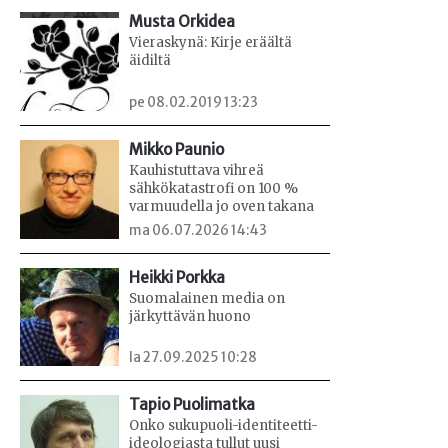
Musta Orkidea
Vieraskynä: Kirje eräältä
äidiltä
pe 08.02.2019 13:23
Mikko Paunio
Kauhistuttava vihreä
sähkökatastrofi on 100 %
varmuudella jo oven takana
ma 06.07.2026 14:43
Heikki Porkka
Suomalainen media on
järkyttävän huono
la 27.09.2025 10:28
Tapio Puolimatka
Onko sukupuoli-identiteetti-
ideologiasta tullut uusi