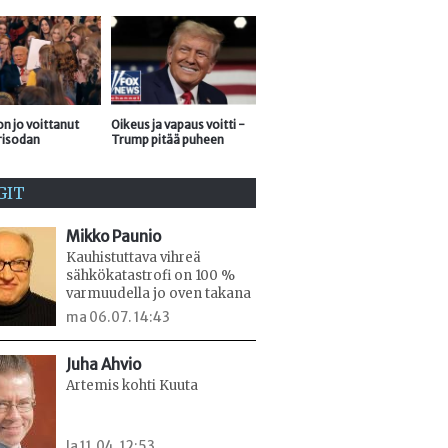
n jo voittanut
Oikeus ja vapaus voitti -
risodan
Trump pitää puheen
GIT
Mikko Paunio
Kauhistuttava vihreä
sähkökatastrofi on 100 %
varmuudella jo oven takana
ma 06.07. 14:43
Juha Ahvio
Artemis kohti Kuuta
la 11.04. 12:53