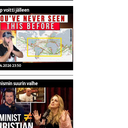
 voitti jälleen
04.2026 23:50
ismin suurin valhe