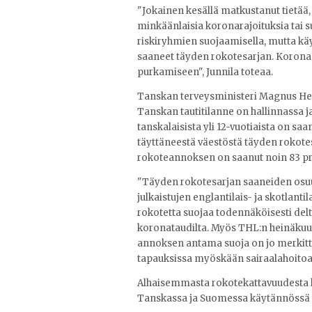
"Jokainen kesällä matkustanut tietää
minkäänlaisia koronarajoituksia tai su
riskiryhmien suojaamisella, mutta käy
saaneet täyden rokotesarjan. Koronapa
purkamiseen", Junnila toteaa.
Tanskan terveysministeri Magnus Heuni
Tanskan tautitilanne on hallinnassa j
tanskalaisista yli 12-vuotiaista on s
täyttäneestä väestöstä täyden rokote
rokoteannoksen on saanut noin 83 pr
"Täyden rokotesarjan saaneiden osuu
julkaistujen englantilais- ja skotla
rokotetta suojaa todennäköisesti del
koronataudilta. Myös THL:n heinäkuus
annoksen antama suoja on jo merkittäv
tapauksissa myöskään sairaalahoitoa v
Alhaisemmasta rokotekattavuudesta h
Tanskassa ja Suomessa käytännössä 