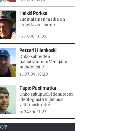
Heikki Porkka
Suomalainen media on
järkyttävän huono
la 27.09. 10:28
Petteri Hiienkoski
Onko suhteiden
palauttaminen Venäjään
mahdollista?
su 07.09. 18:20
Tapio Puolimatka
Onko sukupuoli-identiteetti-
ideologiasta tullut uusi
valtionuskonto?
to 24.04. 11:23
EOT