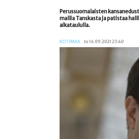
Perussuomalaisten kansanedusta
mallia Tanskasta ja patistaa hal
aikataululla.
KOTIMAA
to 16.09.2021 23:40