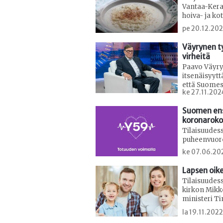
Vantaa-Kerav
hoiva- ja ko
pe 20.12.20
Väyrynen t
virheitä
Paavo Väyry
itsenäisyytt
että Suomessa
ke 27.11.202
Suomen en
koronaroko
Tilaisuudes
puheenvuor
ke 07.06.20
Lapsen oike
Tilaisuudes
kirkon Mikk
ministeri Ti
la 19.11.202