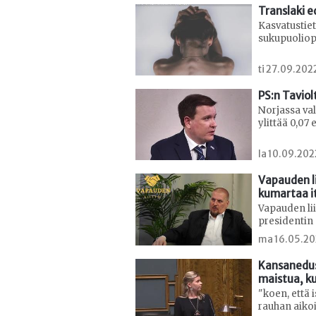
Translaki 
Kasvatustie
sukupuoliopp
ti 27.09.202
PS:n Taviol
Norjassa va
ylittää 0,07 
la 10.09.202
Vapauden l
kumartaa i
Vapauden lii
presidentin 
ma 16.05.20
Kansanedust
maistua, k
"koen, että 
rauhan aikoi