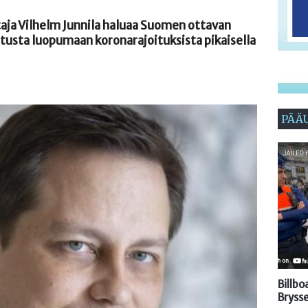
ja Vilhelm Junnila haluaa Suomen ottavan
litusta luopumaan koronarajoituksista pikaisella
PÄÄ
Billb
Brysse