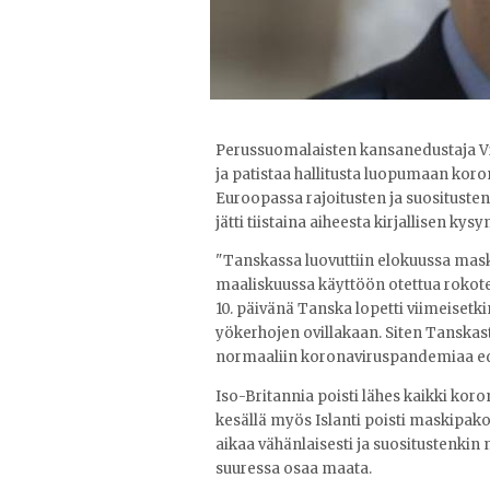
Perussuomalaisten kansanedustaja Vi
ja patistaa hallitusta luopumaan koron
Euroopassa rajoitusten ja suosituste
jätti tiistaina aiheesta kirjallisen kys
"Tanskassa luovuttiin elokuussa mask
maaliskuussa käyttöön otettua rokote
10. päivänä Tanska lopetti viimeisetki
yökerhojen ovillakaan. Siten Tanskas
normaaliin koronaviruspandemiaa ede
Iso-Britannia poisti lähes kaikki kor
kesällä myös Islanti poisti maskipako
aikaa vähänlaisesti ja suositustenk
suuressa osaa maata.