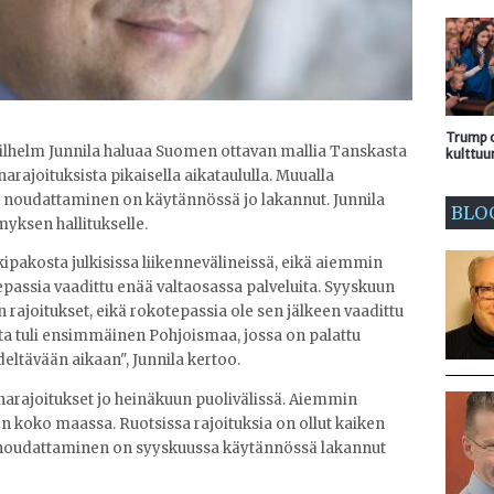
Trump o
lhelm Junnila haluaa Suomen ottavan mallia Tanskasta
kulttuu
arajoituksista pikaisella aikataululla. Muualla
n noudattaminen on käytännössä jo lakannut. Junnila
BLO
ymyksen hallitukselle.
ipakosta julkisissa liikennevälineissä, eikä aiemmin
passia vaadittu enää valtaosassa palveluita. Syyskuun
n rajoitukset, eikä rokotepassia ole sen jälkeen vaadittu
ta tuli ensimmäinen Pohjoismaa, jossa on palattu
ltävään aikaan", Junnila kertoo.
onarajoitukset jo heinäkuun puolivälissä. Aiemmin
n koko maassa. Ruotsissa rajoituksia on ollut kaiken
in noudattaminen on syyskuussa käytännössä lakannut