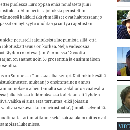
, ettei puolessa Eurooppaa enää noudateta juuri
osituksia. Alun perin rajoituksia perusteltiin
tännössä kaikki riskiryhmäläiset ovat halutessaan jo
ssit on nyt syytä unohtaa ja siirtyä rajoitusten
cke perusteli rajoituksista luopumista sillä, että
a rokotuskattavuus on korkea. Neljä viidesosaa
aanut täyden rokotesarjan. Suomessa 12 vuotta
sarjan on saanut noin 63 prosenttia ja ensimmäisen
osenttia.
s on Suomessa Tanskaa alhaisempi. Kuitenkin kesällä
ntilaistutkimusten mukaan jo ensimmäinen annos
tamuunnoksen aiheuttamalta sairaalahoitoa vaativalta
sa julkaistussa tutkimuksessa todetaan, että yhden
ä, vaikka ei aina estä tartuntaa, eikä joissain
aativaa vakavaa koronavirustautia", Junnila selventää.
uolimatta tartuntatilanne sekä sairaalakuormitus ovat
samoissa lukemissa.
VID