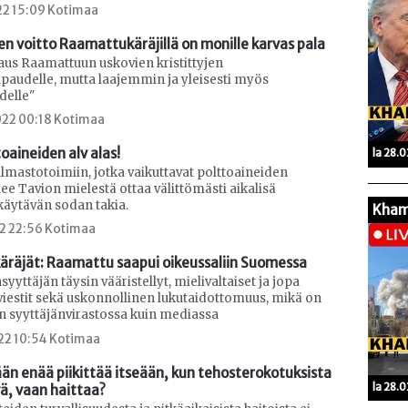
22 15:09 Kotimaa
en voitto Raamattukäräjillä on monille karvas pala
aus Raamattuun uskovien kristittyjen
audelle, mutta laajemmin ja yleisesti myös
delle"
22 00:18 Kotimaa
toaineiden alv alas!
la 28.
ilmastotoimiin, jotka vaikuttavat polttoaineiden
ulee Tavion mielestä ottaa välittömästi aikalisä
käytävän sodan takia.
Kham
22 22:56 Kotimaa
räjät: Raamattu saapui oikeussaliin Suomessa
yyttäjän täysin vääristellyt, mielivaltaiset ja jopa
 viestit sekä uskonnollinen lukutaidottomuus, mikä on
in syyttäjänvirastossa kuin mediassa
22 10:54 Kotimaa
ään enää piikittää itseään, kun tehosterokotuksista 
la 28.
yä, vaan haittaa?