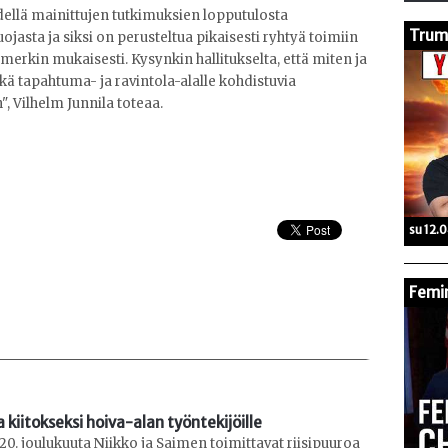
ellä mainittujen tutkimuksien lopputulosta
Trump
sta ja siksi on perusteltua pikaisesti ryhtyä toimiin
erkin mukaisesti. Kysynkin hallitukselta, että miten ja
ekä tapahtuma- ja ravintola-alalle kohdistuvia
, Vilhelm Junnila toteaa.
su 12.
Femin
 kiitokseksi hoiva-alan työntekijöille
20. joulukuuta Niikko ja Saimen toimittavat riisipuuroa