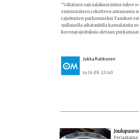
"Vähäinen sairaalakuormitus tukee ed
ensimmäisen rokotteen antamasta suoja
rajoitusten purkamiseksi Tanskan esim
millaisella aikataululla kansalaisiin s
koronarajoituksia aletaan purkamaan"
Jukka Rahkonen
to 16.09. 23:40
Joulupuuroa
Perjantaina 