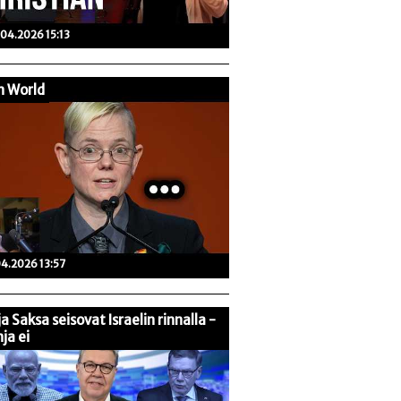
04.2026 15:13
n World
04.2026 13:57
 ja Saksa seisovat Israelin rinnalla -
ja ei