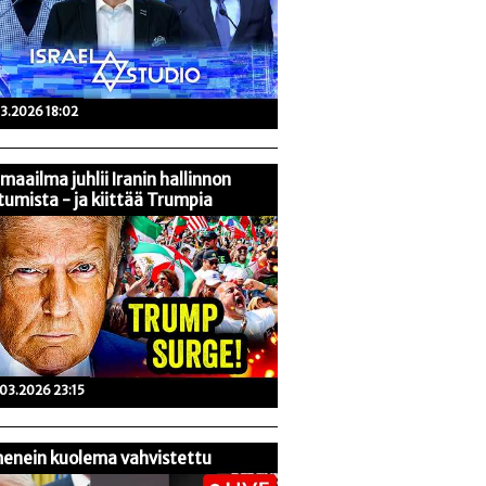
03.2026 18:02
maailma juhlii Iranin hallinnon
tumista - ja kiittää Trumpia
03.2026 23:15
enein kuolema vahvistettu