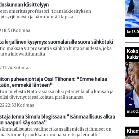
eduskunnan käsittelyyn
teen emeritusprofessori: Translakiesityksen
i syrjii naisia ja hämmentää lapsia
2 18:51 Kotimaa
ke 18.
ta kirjallinen kysymys: suomalaisille suora sähkötuki
ltio maksaa 90 prosenttia sähkön hintaosuudesta, joka
Koko 
euroa kilowattitunnilta
kukis
2 11:24 Kotimaa
iiton puheenjohtaja Ossi Tiihonen: "Emme halua 
tään, emmekä länteen"
ton mielestä Nato-asiassa olisi pitänyt kuulla kansaa ja
olisi täytynyt tässä kohtaa pitää sanansa
22 22:33 Kotimaa
ma 02.
aja Jenna Simula blogissaan:"Isänmaallisuus alkaa 
un naapuri käy sotaa"
isänmaallisuutta vaalineet kansallismieliset ihmiset on
Kham
na työnnetty nurkkaan: on natsiteltu ja leimattu"