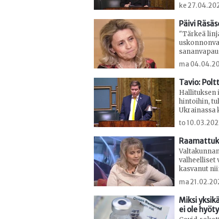
ke 27.04.20
Päivi Räsäs
"Tärkeä linj
uskonnonvap
sananvapau
ma 04.04.20
Tavio: Polt
Hallituksen 
hintoihin, t
Ukrainassa 
to 10.03.20
Raamattukä
Valtakunnans
valheelliset
kasvanut ni
ma 21.02.20
Miksi yksik
ei ole hyöt