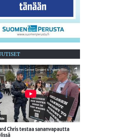
UUTISET
oard Chris testaa sananvapautta
lissä