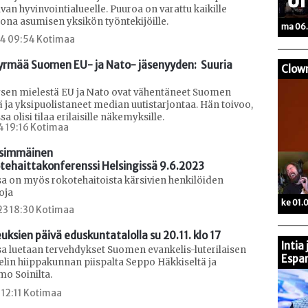
an hyvinvointialueelle. Puuroa on varattu kaikille
tona asumisen yksikön työntekijöille.
ma 06.
24 09:54 Kotimaa
yrmää Suomen EU- ja Nato- jäsenyyden:  Suuria 
Clow
sen mielestä EU ja Nato ovat vähentäneet Suomen
ä ja yksipuolistaneet median uutistarjontaa. Hän toivoo,
 olisi tilaa erilaisille näkemyksille.
4 19:16 Kotimaa
simmäinen

tehaittakonferenssi Helsingissä 9.6.2023
sa on myös rokotehaitoista kärsivien henkilöiden
oja
ke 01.
23 18:30 Kotimaa
uksien päivä eduskuntatalolla su 20.11. klo 17
Intia
sa luetaan tervehdykset Suomen evankelis-luterilaisen
Espan
elin hiippakunnan piispalta Seppo Häkkiseltä ja
mo Soinilta.
2 12:11 Kotimaa