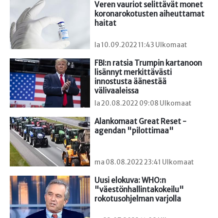
Veren vauriot selittävät monet 
koronarokotusten aiheuttamat 
haitat
la 10.09.2022 11:43 Ulkomaat
FBI:n ratsia Trumpin kartanoon 
lisännyt merkittävästi 
innostusta äänestää 
välivaaleissa
la 20.08.2022 09:08 Ulkomaat
Alankomaat Great Reset -
agendan "pilottimaa"
ma 08.08.2022 23:41 Ulkomaat
Uusi elokuva: WHO:n 
"väestönhallintakokeilu" 
rokotusohjelman varjolla