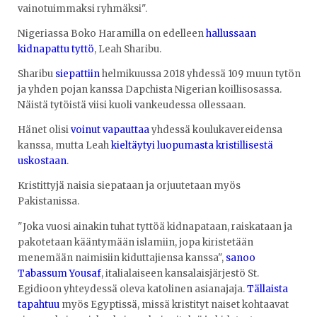
vainotuimmaksi ryhmäksi".
Nigeriassa Boko Haramilla on edelleen
hallussaan
kidnapattu tyttö
, Leah Sharibu.
Sharibu
siepattiin
helmikuussa 2018 yhdessä 109 muun tytön
ja yhden pojan kanssa Dapchista Nigerian koillisosassa.
Näistä tytöistä viisi kuoli vankeudessa ollessaan.
Hänet olisi
voinut vapauttaa
yhdessä koulukavereidensa
kanssa, mutta Leah
kieltäytyi luopumasta kristillisestä
uskostaan
.
Kristittyjä naisia ​​siepataan ja orjuutetaan myös
Pakistanissa.
"Joka vuosi ainakin tuhat tyttöä kidnapataan, raiskataan ja
pakotetaan kääntymään islamiin, jopa kiristetään
menemään naimisiin kiduttajiensa kanssa",
sanoo
Tabassum Yousaf
, italialaiseen kansalaisjärjestö St.
Egidioon yhteydessä oleva katolinen asianajaja.
Tällaista
tapahtuu
myös Egyptissä, missä kristityt naiset kohtaavat