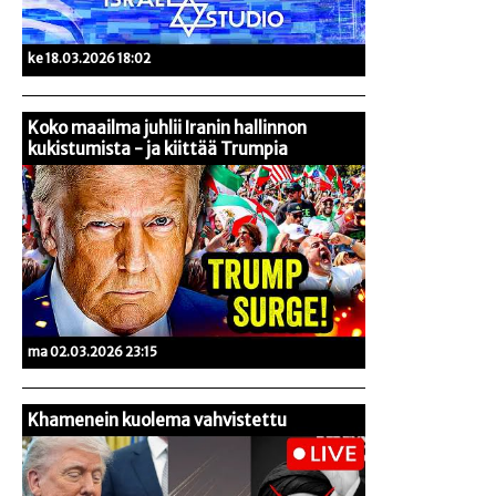
ke 18.03.2026 18:02
Koko maailma juhlii Iranin hallinnon
kukistumista - ja kiittää Trumpia
ma 02.03.2026 23:15
Khamenein kuolema vahvistettu