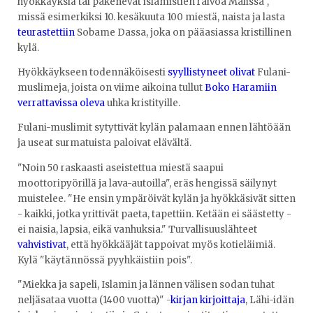
hyökkäyksiä tai pakenevat islamistien raivoa Malissa",
missä esimerkiksi 10. kesäkuuta 100 miestä, naista ja lasta
teurastettiin
Sobame Dassa, joka on pääasiassa kristillinen
kylä.
Hyökkäykseen todennäköisesti
syyllistyneet olivat
Fulani-
muslimeja, joista on viime aikoina tullut
Boko Haramiin
verrattavissa oleva
uhka kristityille.
Fulani-muslimit sytyttivät kylän palamaan ennen lähtöään
ja useat surmatuista paloivat elävältä.
"Noin 50 raskaasti aseistettua miestä saapui
moottoripyörillä ja lava-autoilla", eräs hengissä säilynyt
muistelee. "He ensin ympäröivät kylän ja hyökkäsivät sitten
- kaikki, jotka yrittivät paeta, tapettiin. Ketään ei säästetty -
ei naisia, lapsia, eikä vanhuksia." Turvallisuuslähteet
vahvistivat
, että hyökkääjät tappoivat myös kotieläimiä.
Kylä "käytännössä pyyhkäistiin pois".
"Miekka ja sapeli, Islamin ja lännen välisen sodan tuhat
neljäsataa vuotta (1400 vuotta)" -
kirjan kirjoittaja
, Lähi-idän