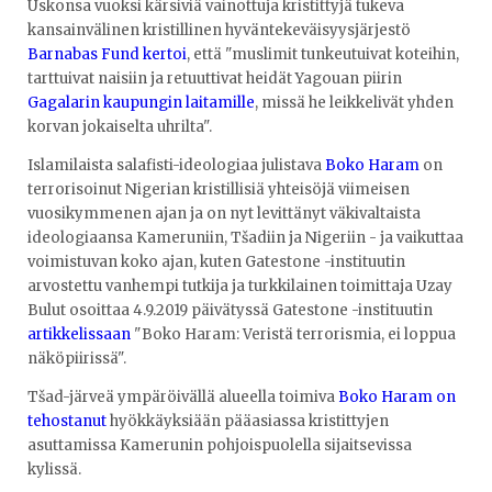
Uskonsa vuoksi kärsiviä vainottuja kristittyjä tukeva
kansainvälinen kristillinen hyväntekeväisyysjärjestö
Barnabas Fund kertoi
, että "muslimit tunkeutuivat koteihin,
tarttuivat naisiin ja retuuttivat heidät Yagouan piirin
Gagalarin kaupungin laitamille
, missä he leikkelivät yhden
korvan jokaiselta uhrilta".
Islamilaista salafisti-ideologiaa julistava
Boko Haram
on
terrorisoinut Nigerian kristillisiä yhteisöjä viimeisen
vuosikymmenen ajan ja on nyt levittänyt väkivaltaista
ideologiaansa Kameruniin, Tšadiin ja Nigeriin - ja vaikuttaa
voimistuvan koko ajan, kuten Gatestone -instituutin
arvostettu vanhempi tutkija ja turkkilainen toimittaja Uzay
Bulut osoittaa 4.9.2019 päivätyssä Gatestone -instituutin
artikkelissaan
"Boko Haram: Veristä terrorismia, ei loppua
näköpiirissä".
Tšad-järveä ympäröivällä alueella toimiva
Boko Haram on
tehostanut
hyökkäyksiään pääasiassa kristittyjen
asuttamissa Kamerunin pohjoispuolella sijaitsevissa
kylissä.