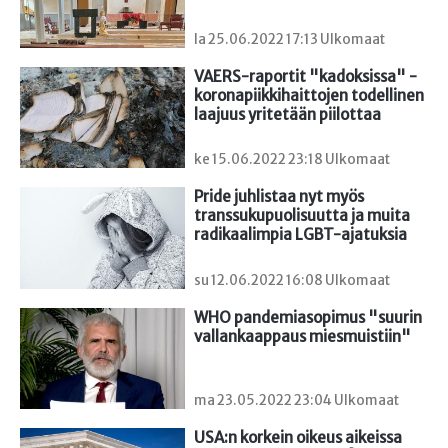
la 25.06.2022 17:13 Ulkomaat
VAERS-raportit "kadoksissa" - 
koronapiikkihaittojen todellinen 
laajuus yritetään piilottaa
ke 15.06.2022 23:18 Ulkomaat
Pride juhlistaa nyt myös 
transsukupuolisuutta ja muita 
radikaalimpia LGBT-ajatuksia
su 12.06.2022 16:08 Ulkomaat
WHO pandemiasopimus "suurin 
vallankaappaus miesmuistiin"
ma 23.05.2022 23:04 Ulkomaat
USA:n korkein oikeus aikeissa 