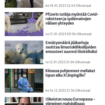
ke 18.01.2023 22:43 Ulkomaat
Pfizerin tutkija myöntää Covid-
rokotteen ja sydänvaivojen 
välisen yhteyden
su 15.01.2023 00:04 Ulkomaat
Ennätysmäärä jääkarhuja 
osoittaa ilmastokiihkoilijoiden 
ennusteet suuresti liioitelluiksi
to 12.01.2023 21:04 Ulkomaat
Kiinassa puhjenneet mellakat 
lopun alku Xi Jinpingille?
ke 14.12.2022 21:34 Ulkomaat
Oikeiston nousu Euroopassa - 
viimeinen mahdollisuus 