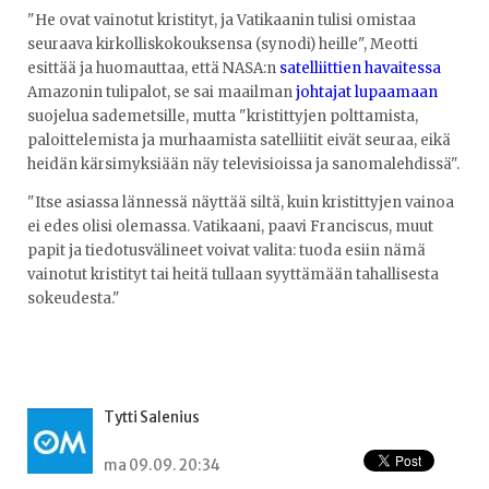
"He ovat vainotut kristityt, ja Vatikaanin tulisi omistaa
seuraava kirkolliskokouksensa (synodi) heille", Meotti
esittää ja huomauttaa, että NASA:n
satelliittien havaitessa
Amazonin tulipalot, se sai maailman
johtajat lupaamaan
suojelua sademetsille, mutta "kristittyjen polttamista,
paloittelemista ja murhaamista satelliitit eivät seuraa, eikä
heidän kärsimyksiään näy televisioissa ja sanomalehdissä".
"Itse asiassa lännessä näyttää siltä, ​​kuin kristittyjen vainoa
ei edes olisi olemassa. Vatikaani, paavi Franciscus, muut
papit ja tiedotusvälineet voivat valita: tuoda esiin nämä
vainotut kristityt tai heitä tullaan syyttämään tahallisesta
sokeudesta."
Tytti Salenius
ma 09.09. 20:34