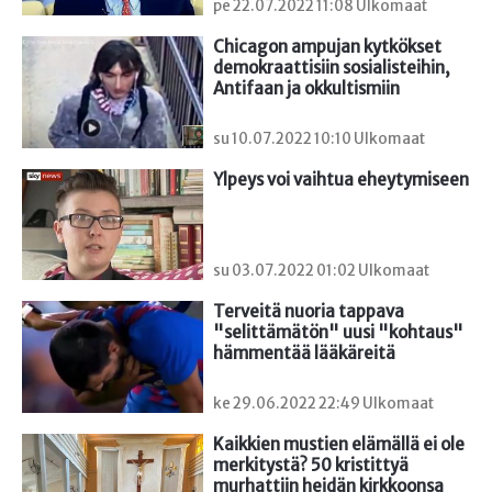
pe 22.07.2022 11:08 Ulkomaat
Chicagon ampujan kytkökset 
demokraattisiin sosialisteihin, 
Antifaan ja okkultismiin
su 10.07.2022 10:10 Ulkomaat
Ylpeys voi vaihtua eheytymiseen
su 03.07.2022 01:02 Ulkomaat
Terveitä nuoria tappava 
"selittämätön" uusi "kohtaus" 
hämmentää lääkäreitä
ke 29.06.2022 22:49 Ulkomaat
Kaikkien mustien elämällä ei ole 
merkitystä? 50 kristittyä 
murhattiin heidän kirkkoonsa