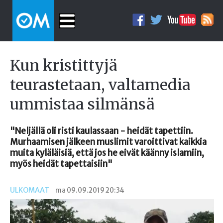
Kun kristittyjä
teurastetaan, valtamedia
ummistaa silmänsä
"Neljällä oli risti kaulassaan - heidät tapettiin.
Murhaamisen jälkeen muslimit varoittivat kaikkia
muita kyläläisiä, että jos he eivät käänny islamiin,
myös heidät tapettaisiin"
ULKOMAAT
ma 09.09.2019 20:34