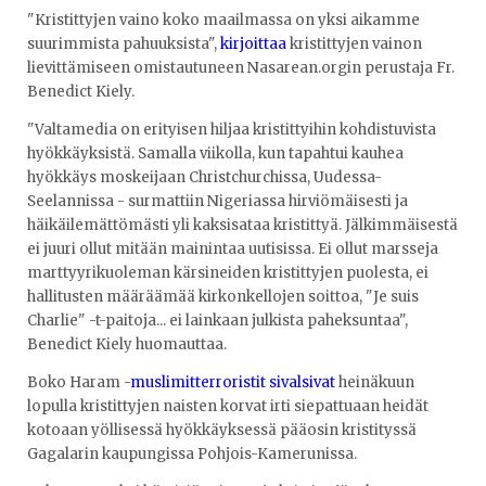
"Kristittyjen vaino koko maailmassa on yksi aikamme
suurimmista pahuuksista",
kirjoittaa
kristittyjen vainon
lievittämiseen omistautuneen Nasarean.orgin perustaja Fr.
Benedict Kiely.
"Valtamedia on erityisen hiljaa ​​kristittyihin kohdistuvista
hyökkäyksistä. Samalla viikolla, kun tapahtui kauhea
hyökkäys moskeijaan Christchurchissa, Uudessa-
Seelannissa - surmattiin Nigeriassa hirviömäisesti ja
häikäilemättömästi yli kaksisataa kristittyä. Jälkimmäisestä
ei juuri ollut mitään mainintaa uutisissa. Ei ollut marsseja
marttyyrikuoleman kärsineiden kristittyjen puolesta, ei
hallitusten määräämää kirkonkellojen soittoa, "Je suis
Charlie" -t-paitoja... ei lainkaan julkista paheksuntaa",
Benedict Kiely huomauttaa.
Boko Haram -
muslimitterroristit sivalsivat
heinäkuun
lopulla kristittyjen naisten korvat irti siepattuaan heidät
kotoaan yöllisessä hyökkäyksessä pääosin kristityssä
Gagalarin kaupungissa Pohjois-Kamerunissa.