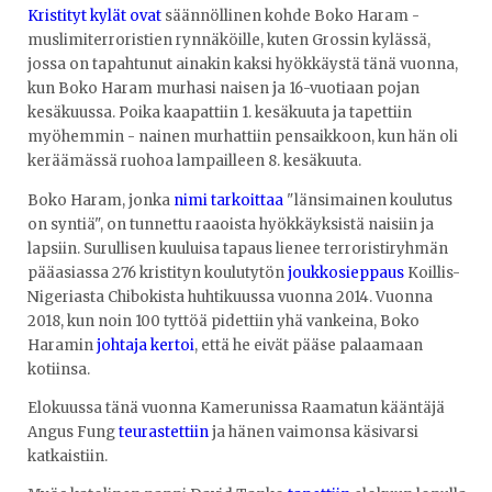
Kristityt kylät ovat
säännöllinen kohde Boko Haram -
muslimiterroristien rynnäköille, kuten Grossin kylässä,
jossa on tapahtunut ainakin kaksi hyökkäystä tänä vuonna,
kun Boko Haram murhasi naisen ja 16-vuotiaan pojan
kesäkuussa. Poika kaapattiin 1. kesäkuuta ja tapettiin
myöhemmin - nainen murhattiin pensaikkoon, kun hän oli
keräämässä ruohoa lampailleen 8. kesäkuuta.
Boko Haram, jonka
nimi tarkoittaa
"länsimainen koulutus
on syntiä", on tunnettu raaoista hyökkäyksistä naisiin ja
lapsiin. Surullisen kuuluisa tapaus lienee terroristiryhmän
pääasiassa 276 kristityn koulutytön
joukkosieppaus
Koillis-
Nigeriasta Chibokista huhtikuussa vuonna 2014. Vuonna
2018, kun noin 100 tyttöä pidettiin yhä vankeina, Boko
Haramin
johtaja kertoi
, että he eivät pääse palaamaan
kotiinsa.
Elokuussa tänä vuonna Kamerunissa Raamatun kääntäjä
Angus Fung
teurastettiin
ja hänen vaimonsa käsivarsi
katkaistiin.