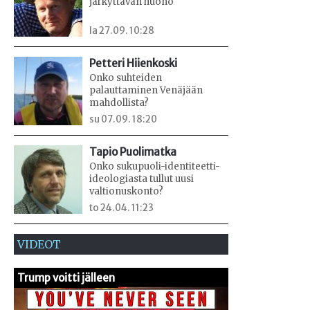
järkyttävän huono
la 27.09. 10:28
Petteri Hiienkoski
Onko suhteiden
palauttaminen Venäjään
mahdollista?
su 07.09. 18:20
Tapio Puolimatka
Onko sukupuoli-identiteetti-
ideologiasta tullut uusi
valtionuskonto?
to 24.04. 11:23
VIDEOT
Trump voitti jälleen