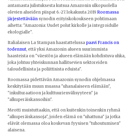
antamasta julistuksesta kutsua Amazonin ulkopuolella
olevien alueiden piispat 6.-27. lokakuuta 2019
Roomassa
järjestettävään
synodin erityiskokoukseen pohtimaan
aihetta: "Amazonia: Uudet polut kirkolle ja integroidulle
ekologialle".
Italialaisen La Stampan haastattelussa
paavi Francis on
todennut
, että yksi Amazonin alueen suurimmista
haasteista on "väestön ja alueen elämään kohdistuva uhka,
joka johtuu yhteiskunnan hallitsevien sektoreiden
taloudellisista ja poliittisista eduista".
Roomassa pidettävän Amazonin synodin ohjelmassa
keskitytään muun muassa "uhanalaiseen elämään",
"inkulturaatioon ja kulttuurienvälisyyteen" ja
"alkuperäiskansoihin".
Meotti muistuttaakin, että on kuitenkin toinenkin ryhmä
"alkuperäiskansoja", joiden elämä on "uhattuna" ja jotka
elävät olemassa oloa koskevan fyysisen "tuhoutumisen"
alaisena.