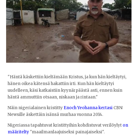
"Häntä käskettiin kieltämään Kristus, ja kun hän kieltäytyi,
hänen oikea kätensä hakattiin irti. Kun hän kieltäytyi
uudelleen, käsi katkaistiin kyynärpäästä asti, ennen kuin
häntä ammuttiin otsaan, niskaan ja rintaan."
Näin nigerialainen kristitty
Enoch Yeohanna kertasi
CBN
Newsille äskettäin isänsä murhaa vuonna 2014.
Nigeriassa tapahtuvat kristittyihin kohdistuvat verilöylyt
on
määritelty
"maailmanlaajuiseksi painajaiseksi".