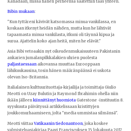
Kanadaan, missä hänen perheensä saatettiin taas yhteen.
Bibin mukaan
:
"Kun tyttäreni kävivät katsomassa minua vankilassa, en
koskaan itkenyt heidän nähden, mutta kun he lähtivät
tapaamasta minua vankilasta, itkuni oli täynnä kipua ja
surua. Ajattelin koko ajan heitä, miten he elävät."
Asia Bibi vetoaakin nyt oikeudenmukaisuuteen Pakistanin
ankarien jumalanpilkkalakien uhrien puolesta
paljastaessaan
aikovansa muuttaa Eurooppaan
lähikuukausina, tosin hänen määränpäänsä ei uskota
olevan Iso-Britannia.
Italialainen kulttuurituottaja-kirjailija ja toimittaja Giulio
Meotti on Uzay Bulutin ja Raymond Ibrahimin ohella niin
ikään jälleen
kiinnittänyt huomiota
Gatestone -instituutin 8.
syyskuuta päivätyssä artikkelissaan kristittyjen
joukkomurhaamiseen, jolta "media ummistaa silmänsä".
Meotti viittaa
Vatikaanin tiedonantoon
, joka koskee
valmisteluasiakirjaa Paavi Franciscuksen 15. lokakuuta 2017