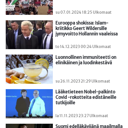
su 07.01.2024 18:25 Ulkomaat
Eurooppa shokissa: Islam-
kriitikko Geert Wildersille 
jymyvoitto Hollannin vaaleissa
to 14.12.2023 00:24 Ulkomaat
Luonnollinen immuniteetti on 
elinikäinen ja luodinkestävä
su 26.11.2023 21:29 Ulkomaat
Lääketieteen Nobel-palkinto 
Covid -rokotteita edistäneille 
tutkijoille
la 11.11.2023 23:27 Ulkomaat
Suomi edelläkävijänä maailmalla 