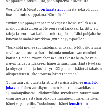
sieppauksia, raiskauksia, pahoinpitelyä ja kidutusta.
World Watch Monitor
on haastatellut
miestä, joka oli ollut
itse aiemmin sieppajana. Hän selittää:
”Ryhmä sieppaajia tapaa moskeijassa keskustellakseen
mahdollisista uhreista. He seuraavat tarkkaan kristittyjen
taloja ja seuraavat kaikkea, mitä tapahtuu. Tältä pohjalta he
kutovat hämähäkinverkkoa [tyttöjen] ympärille.”
”Jos kaikki menee suunnitelman mukaan, tytöt pakotetaan
myös avioliittoon ankaraa islamia noudattavan muslimin
kanssa. Heidän aviomiehensä eivät rakasta heitä, he vain
naivat heidät tehdäkseen hänestä muslimin. Häntä lyödään
ja nöyryytetään. Ja jos hän yrittää paeta tai kääntyä takaisin
alkuperäiseen uskontoonsa, hänet tapetaan."
Tunnetuin vainotuista kristityistä naisista lienee
Asia Bibi,
joka vietti
lähes vuosikymmenen Pakistanin vankilassa
"jumalanpilkasta" - allahinpilkka-syytöksistä. Suurimman
osan tuosta ajasta hän oli kuolemaantuomittu, ennen kuin
hänet vapautettiin. Toukokuussa hänet
lennätettiin