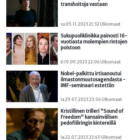
transhoitoja vastaan
su 05.11.2023 21:32 Ulkomaat
Sukupuoliklinikka painosti 16-
vuotiasta molempien rintojen 
poistoon
ti 19.09.2023 22:06 Ulkomaat
Nobel-palkittu irtisanoutui 
ilmastonmuutosagendasta - 
IMF-seminaari estettiin
la 29.07.2023 23:56 Ulkomaat
Kristillinen trilleri "Sound of 
Freedom" kansainvälisen 
pedofiiliringin kintereillä
la 22.07.2023 23:45 Ulkomaat