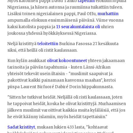
Myös katolinen pappi David Tanko
tapettiin
elokuun lopulla
Nigeriassa, ja hänen autonsa ja ruumiinsa tuikattiin tuleen.
Lisäksi toinen nigerialainen pappi, Paul Offu,
murhattiin
ampumalla elokuun ensimmäisenä päivänä. Viime vuonna
kaksi katolista pappia ja
13 seurakuntalaista oli
uhrien
joukossa yhdessä hyökkäyksessä Nigeriassa.
Neljä kristittyä
teloitettiin
Burkina Fasossa 27. kesäkuuta
siksi, että heillä oli ristit kaulassaan.
Kun kylän asukkaat
olivat kokoontuneet
yhteen jakaamaan
tarinoita ja päivän tapahtumia - kuten Länsi-Afrikan
yhteisöt tekevät usein iltaisin - "muslimit saapuivat ja
pakottivat kaikki painamaan kasvonsa maahan", kertoi
piispa Laurent Birfuoré Dabiré Dorin hiippakunnasta.
"Sitten he tutkivat heidät. Neljällä oli risti kaulassaan, joten
he tappoivat heidät, koska he olivat kristittyjä. Murhaamisen
jälkeen muslimit varoittivat kaikkia muita kyläläisiä, että jos
he eivät käänny islamiin, myös heidät tapettaisiin."
Sadat kristityt
, mukaan lukien 433 lasta, "kohtaavat