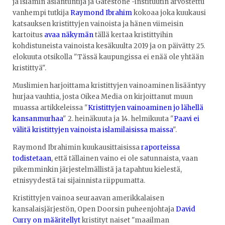
ja islamin asiantuntija ja Gatestone -instituutin arvostettu
vanhempi tutkija
Raymond Ibrahim
kokoaa joka kuukausi
katsauksen kristittyjen vainoista ja hänen viimeisin
kartoitus
avaa näkymän
tällä kertaa kristittyihin
kohdistuneista vainoista kesäkuulta 2019 ja on päivätty 25.
elokuuta otsikolla "Tässä kaupungissa ei enää ole yhtään
kristittyä".
Muslimien harjoittama kristittyjen vainoaminen lisääntyy
hurjaa vauhtia, josta Oikea Media on kirjoittanut muun
muassa artikkeleissa "
Kristittyjen vainoaminen jo lähellä
kansanmurhaa
" 2. heinäkuuta ja 14. helmikuuta "
Paavi ei
välitä kristittyjen vainoista islamilaisissa maissa
".
Raymond Ibrahimin kuukausittaisissa
raporteissa
todistetaan
, että tällainen vaino ei ole satunnaista, vaan
pikemminkin järjestelmällistä ja tapahtuu kielestä,
etnisyydestä tai sijainnista riippumatta.
Kristittyjen vainoa seuraavan amerikkalaisen
kansalaisjärjestön, Open Doorsin puheenjohtaja
David
Curry on määritellyt
kristityt naiset "maailman