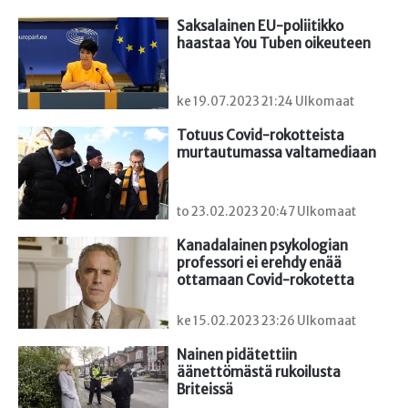
Saksalainen EU-poliitikko 
haastaa You Tuben oikeuteen
ke 19.07.2023 21:24 Ulkomaat
Totuus Covid-rokotteista 
murtautumassa valtamediaan
to 23.02.2023 20:47 Ulkomaat
Kanadalainen psykologian 
professori ei erehdy enää 
ottamaan Covid-rokotetta
ke 15.02.2023 23:26 Ulkomaat
Nainen pidätettiin 
äänettömästä rukoilusta 
Briteissä