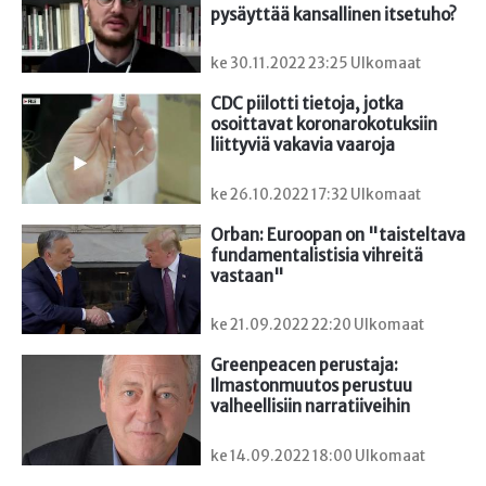
pysäyttää kansallinen itsetuho?
ke 30.11.2022 23:25 Ulkomaat
CDC piilotti tietoja, jotka 
osoittavat koronarokotuksiin 
liittyviä vakavia vaaroja
ke 26.10.2022 17:32 Ulkomaat
Orban: Euroopan on "taisteltava 
fundamentalistisia vihreitä 
vastaan"
ke 21.09.2022 22:20 Ulkomaat
Greenpeacen perustaja: 
Ilmastonmuutos perustuu 
valheellisiin narratiiveihin
ke 14.09.2022 18:00 Ulkomaat