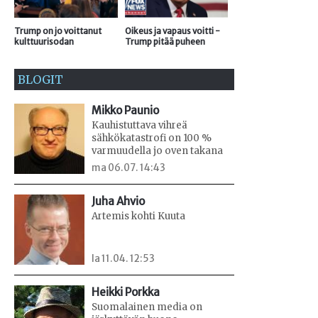
Trump on jo voittanut
Oikeus ja vapaus voitti -
kulttuurisodan
Trump pitää puheen
BLOGIT
Mikko Paunio
Kauhistuttava vihreä
sähkökatastrofi on 100 %
varmuudella jo oven takana
ma 06.07. 14:43
Juha Ahvio
Artemis kohti Kuuta
la 11.04. 12:53
Heikki Porkka
Suomalainen media on