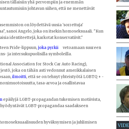
misen tällaisiin yhä pervompiin ja enemmän
uuntautumisiin johtavan siihen, että ne menettävät
asemmiston on löydettävä uusia 'sorrettuja'
aa", sanoi Angelo, joka on itsekin homoseksuaali. "Kun
sia identiteettejä, karkotat konservatiivit."
teen Pride-lippuun,
joka pyrkii
vetoamaan suureen
s- ja intersukupuolisilla symboleilla.
onal Association for Stock Car Auto Racing),
jestö, joka on tähän asti vedonnut amerikkalaisen
osaan,
ilmoitti
, että se on tehnyt yhteistyötä LGBTQ + -
onimuotoisuutta, tasa-arvoa ja osallistavaa
en
epäilyjä LGBT-propagandan tukemisen motiivista,
ykset hyödyntävät LGBT-propagandaa saadakseen
homoseksuaalisuuden hyväksymisen ja juhlimisen
VID