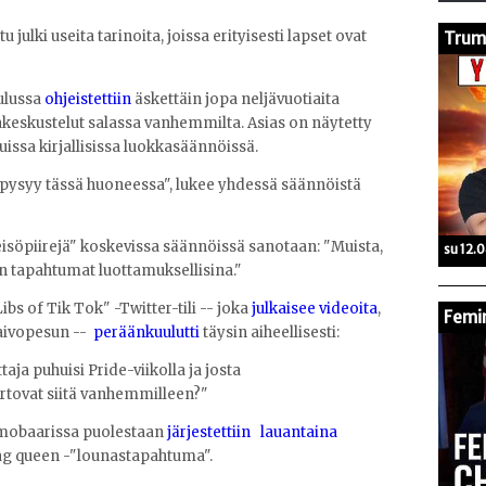
ulki useita tarinoita, joissa erityisesti lapset ovat
Trump
ulussa
ohjeistettiin
äskettäin jopa neljävuotiaita
eskustelut salassa vanhemmilta. Asias on näytetty
uissa kirjallisissa luokkasäännöissä.
pysyy tässä huoneessa", lukee yhdessä säännöistä
söpiirejä" koskevissa säännöissä sanotaan: "Muista,
su 12.
 tapahtumat luottamuksellisina."
ibs of Tik Tok" -Twitter-tili -- joka
julkaisee videoita
,
Femin
 aivopesun --
peräänkuulutti
täysin aiheellisesti:
taja puhuisi Pride-viikolla ja josta
kertovat siitä vanhemmilleen?"
homobaarissa puolestaan
järjestettiin lauantaina
rag queen -"lounastapahtuma".