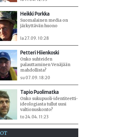
Heikki Porkka
Suomalainen media on
järkyttävän huono
la 27.09. 10:28
Petteri Hiienkoski
Onko suhteiden
palauttaminen Venäjään
mahdollista?
su 07.09. 18:20
Tapio Puolimatka
Onko sukupuoli-identiteetti-
ideologiasta tullut uusi
valtionuskonto?
to 24.04. 11:23
EOT