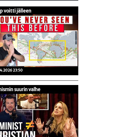
 voitti jälleen
04.2026 23:50
ismin suurin valhe