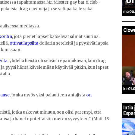
tisessa tapahtumassa Mr. Misster gay bar & club -
ukeisia drag queeneja ja se veti paikalle sekä
ma 06.
siaalisessa mediassa.
Clow
kontin
, jota pienet lapset katselivat silmät suurina.
kellä,
ottivat lapsilta
dollarin seteleitä ja pyysivät lapsia
 kanssaan.
iltä
; yhdellä heistä oli selvästi epämukavaa, kun drag
i ja pyysi häntä kävelemään käytävää pitkin, kun lapset
talla.
ke 01.
lause
, jonka myös yksi palautteen antajista
on
Intia
nistä, jotka uskovat minuun, sen olisi parempi, että
Espan
ansa ja hänet upotettaisiin meren syvyyteen." (Matt. 18: