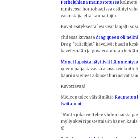
Perhejuhlana mainostetussa
kolmetun
nimisessä homobaarissa esiintyi vähäp
vastustajia että kannattajia.
Kuvat esityksestä levisivät laajalti so
Yhdessä kuvassa
drag queen oli nelin
Drag-"taiteilijat" kävelivät baarin kes
kävelemään ja poseeraamaan heidän
Monet lapsista näyttivät hämmentyne
queen paljastavassa asussa viekoittel
baariin vieneet aikuiset hurrasivat taus
Kuvottavaa!
Mieleen tulee väistämättä
Raamatun 
twiitannut
:
"Mutta joka viettelee yhden näistä pie
myllynkivi ripustettaisiin hänen kaula
6)