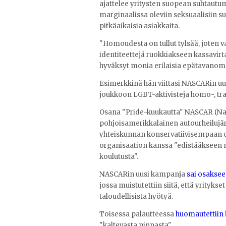
ajattelee yritysten suopean suhtautu
marginaalissa oleviin seksuaalisiin s
pitkäaikaisia asiakkaita.
"Homoudesta on tullut tylsää, joten v
identiteettejä ruokkiakseen kassavirt
hyväksyt monia erilaisia epätavanomai
Esimerkkinä hän viittasi NASCARin uu
joukkoon LGBT-aktivisteja homo-, tran
Osana "Pride-kuukautta" NASCAR (Nati
pohjoisamerikkalainen autourheilujär
yhteiskunnan konservatiivisempaan 
organisaation kanssa "edistääkseen m
koulutusta".
NASCARin uusi kampanja
sai osakse
jossa muistutettiin siitä, että yrit
taloudellisista hyötyä.
Toisessa palautteessa
huomautettiin
"kaltevasta pinnasta".