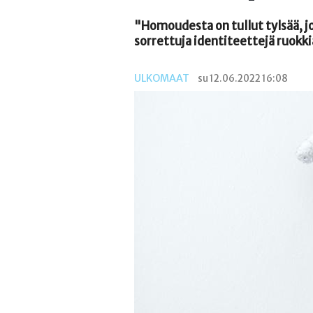
"Homoudesta on tullut tylsää, 
sorrettuja identiteettejä ruokk
ULKOMAAT
su 12.06.2022 16:08