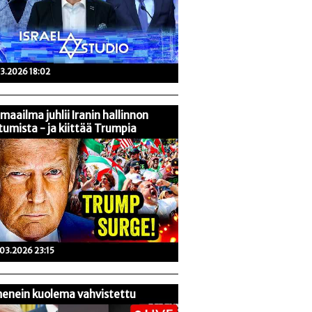
03.2026 18:02
maailma juhlii Iranin hallinnon
tumista - ja kiittää Trumpia
03.2026 23:15
enein kuolema vahvistettu