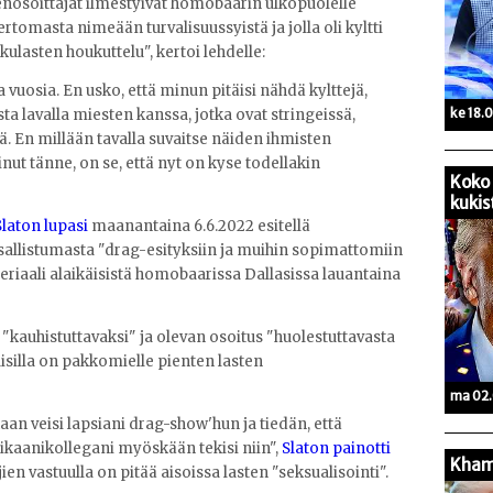
nosoittajat ilmestyivät homobaarin ulkopuolelle
ertomasta nimeään turvalisuussyistä ja jolla oli kyltti
ulasten houkuttelu", kertoi lehdelle:
 vuosia. En usko, että minun pitäisi nähdä kylttejä,
ke 18.
ta lavalla miesten kanssa, jotka ovat stringeissä,
. En millään tavalla suvaitse näiden ihmisten
nut tänne, on se, että nyt on kyse todellakin
Koko 
kukis
laton lupasi
maanantaina 6.6.2022 esitellä
 osallistumasta "drag-esityksiin ja muihin sopimattomiin
riaali alaikäisistä homobaarissa Dallasissa lauantaina
 "kauhistuttavaksi" ja olevan osoitus "huolestuttavasta
uisilla on pakkomielle pienten lasten
ma 02.
n veisi lapsiani drag-show'hun ja tiedän, että
kaanikollegani myöskään tekisi niin",
Slaton painotti
Kham
jien vastuulla on pitää aisoissa lasten "seksualisointi".