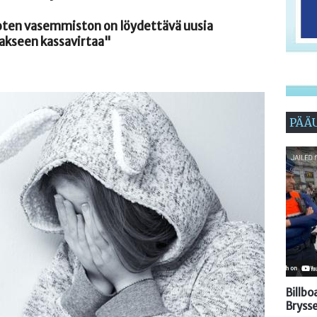
joten vasemmiston on löydettävä uusia
iakseen kassavirtaa"
PÄÄ
Billb
Brysse