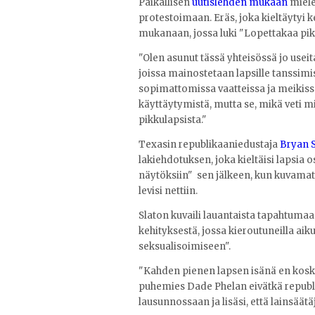
Paikallisen
uutislehden mukaan
miele
protestoimaan. Eräs, joka kieltäytyi k
mukanaan, jossa luki "Lopettakaa pikk
"Olen asunut tässä yhteisössä jo useita
joissa mainostetaan lapsille tanssimis
sopimattomissa vaatteissa ja meikissä
käyttäytymistä, mutta se, mikä veti mi
pikkulapsista."
Texasin republikaaniedustaja
Bryan S
lakiehdotuksen, joka kieltäisi lapsia
näytöksiin" sen jälkeen, kun kuvamate
levisi nettiin.
Slaton kuvaili lauantaista tapahtumaa
kehityksestä, jossa kieroutuneilla aik
seksualisoimiseen".
"Kahden pienen lapsen isänä en koskaa
puhemies Dade Phelan eivätkä republi
lausunnossaan ja lisäsi, että lainsäätä