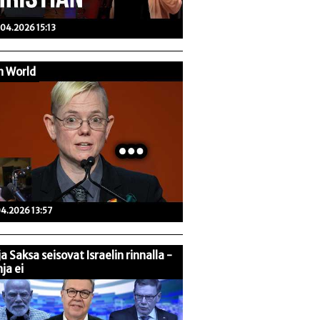
04.2026 15:13
n World
04.2026 13:57
 ja Saksa seisovat Israelin rinnalla -
ja ei