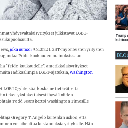
mat yhdysvaltalaisyritykset julkistavat LGBT-
Trump o
nssukupuolisuutta.
kulttuu
News,
joka uutisoi
9.6.2022 LGBT-myönteisten yritysten
BLO
pagandaa Pride-kuukauden mainoksissaan.
 "Pride-kuukaudelle", amerikkalaisyritykset
a muita radikaalimpia LGBT-ajatuksia,
Washington
et LGBTQ-yhteisöä, koska ne tietävät, että
in tekee yksinkertaisesti hyvää niiden
johtaja Todd Sears kertoi Washington Timesille
aja Gregory T. Angelo kuitenkin uskoo, että
nen voi aiheuttaa kustannuksia yrityksille. Hän