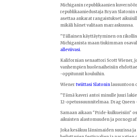
Michiganin republikaanien kuvernöö
republikaaniedustaja Bryan Slatonin 
asettaa ankarat rangaistukset aikuisil
mikäli hänet valitaan marraskuussa.
"Tällainen käyttäytyminen on rikolli
Michiganista maan tiukimman osavalti
alleviivasi
.
Kalifornian senaattori Scott Wiener,
vanhempien huolenaiheisiin ehdottaen 
-oppitunnit kouluihin.
Wiener
twiittasi Slatonin
lausuntoon o
"Tämä kaveri antoi minulle juuri lak
12-opetussuunnitelmaa. Drag Queen -s
Samaan aikaan "Pride-kulkueisiin" osal
aikuisten alastomuuden ja pornografi
Joka kesäkuu länsimaiden suurissa ja
heiluttavien festivaalien ja paraatie