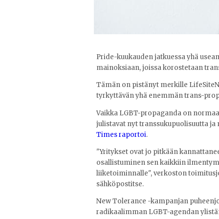
Pride-kuukauden jatkuessa yhä useam
mainoksiaan, joissa korostetaan tra
Tämän on pistänyt merkille LifeSite
tyrkyttävän yhä enemmän trans-pro
Vaikka LGBT-propaganda on normaalia
julistavat nyt transsukupuolisuutta j
Times raportoi
.
"Yritykset ovat jo pitkään kannattane
osallistuminen sen kaikkiin ilmentymi
liiketoiminnalle", verkoston toimitus
sähköpostitse.
New Tolerance -kampanjan puheenjoht
radikaalimman LGBT-agendan ylistämi