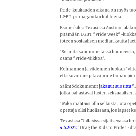
Pride-kuukauden aikana on myös tuotu j
LGBT-propagandan kohteena.
Esimerkiksi Texasissa Austinin alako
pitämään LGBT "Pride Week" -luokkak
toteen sosiaalisen median kautta jaet
"Se, mitä sanomme tässä huoneessa, 
osana "Pride-viikkoa".
Kolmannen ja viidennen luokan "yhtei
että sovimme pitävämme tämän piirin
Sääntödokumentit
jakanut suosittu
"L
jotka paljastavat lasten seksuaalisen
"Mikä mahtaisi olla sellaista, jota opet
opettaja olisi huolissaan, jos lapset 
Texasissa Dallasissa sijaitsevassa 
4.6.2022
"Drag the Kids to Pride" -d