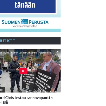
UUTISET
oard Chris testaa sananvapautta
lissä