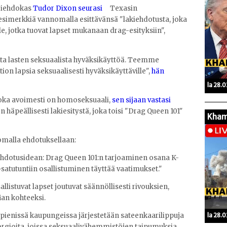
riehdokas
Tudor Dixon seurasi
Texasin
esimerkkiä vannomalla esittävänsä "lakiehdotusta, joka
le, jotka tuovat lapset mukanaan drag-esityksiin",
sta lasten seksuaalista hyväksikäyttöä. Teemme
on lapsia seksuaalisesti hyväksikäyttäville",
hän
la 28.
 joka avoimesti on homoseksuaali,
sen sijaan vastasi
häpeällisesti lakiesitystä, joka toisi "Drag Queen 101"
Kham
malla ehdotuksellaan:
iehdotusidean: Drag Queen 101:n tarjoaminen osana K-
atutuntiin osallistuminen täyttää vaatimukset."
listuvat lapset joutuvat säännöllisesti rivouksien,
an kohteeksi.
la 28.
 pienissä kaupungeissa järjestetään sateenkaarilippuja
n orgioita, joissa seksuaalivähemmistöjen taipumuksia