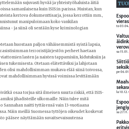
äyttelemään sujuvasti hyvää ja yhteistyöhaluista äitiä
TUO
oissa samanlaisena kuin ISIS:in parissa. Muistan, kun
aateista kertova dokumenttisarja, jossa kerrottiin mm.,
Espoo
vieras
 onnistunut manipuloimaan koko vankilan
to 03.04
insa - ja siinä oli sentään kyse kriminologian
Valtu
äidin
otetaan huostaan paljon vähäisemmistä syistä lapsia,
verov
asistisimman terroristijärjestön perheet haetaan
su 15.01
attomien lasten ja naisten tappamisiin, kidutuksiin ja
Siitti
aisen tukemisesta. Otetaan elätettäviksi ja lahjotaan
seksi
äiden olisi mahdollisimman mukava elää siinä toivossa,
pe 06.01
ä ovat mahdollisimman hyvissä voimissa levittämään
Maaha
sekas
la 10.12.
ätkä osaa torjua sitä ilmeisen suurta riskiä, että ISIS-
amiksi jihadisteille ulkomaille. Näin tulee mitä
Espoo
o Sannahan naitti tyttärensä vain 13-vuotiaana
jengi
assa. Näin meillä Suomessa tyttöjen oikeudet koskevat
su 27.11.
isto pääsee näyttämään suvaitsevaisuutensa
Pakko
erityi