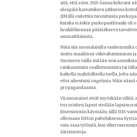
sitä, että esim. ISIS-Sanna kykenisi n
ulospäin kasvatuksen jatkuessa kotiol
JIM:illä esitettiin tuomituista psykop
kuinka eräskin psykopaattivanki oli
henkilökunnan päästäkseen tavoitteisi
ammattilaisista.
Näin siis suomalaisilta vanhemmilta 
mutta maailman väkivaltaisimman ja r
Suomeen vailla mitään seuraamuksia vi
raiskaamisiin osallistumisista tai täll
kaikella mahdollisella tuella, jotta n
ettei aiheutuisi ongelmia. Näin näm
propagandaansa.
Viranomaiset eivät myöskään välitä, eiv
terroristien lapset viedään lapsimorsi
ilmeisimmin käymään, sillä ISIS-vaim
ollessaan ISIS:in palveluksessa Syyri
vain osaa tytöistä, kun vihervasemm
äärimuotoja.