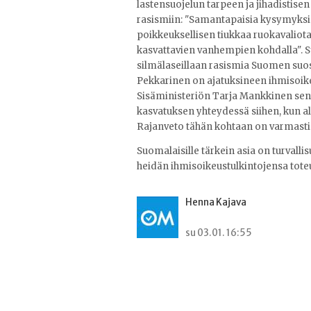
lastensuojelun tarpeen ja jihadistisen 
rasismiin: "Samantapaisia kysymyks
poikkeuksellisen tiukkaa ruokavaliota
kasvattavien vanhempien kohdalla". Su
silmälaseillaan rasismia Suomen suos
Pekkarinen on ajatuksineen ihmisoikeuk
Sisäministeriön Tarja Mankkinen sent
kasvatuksen yhteydessä siihen, kun a
Rajanveto tähän kohtaan on varmasti 
Suomalaisille tärkein asia on turvallis
heidän ihmisoikeustulkintojensa tote
Henna Kajava
su 03.01. 16:55