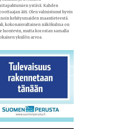
uritapahtumien ystävä. Kahden
oottaajan äiti. Olen valmistunut hyvin
noin kehitysmaiden maantieteestä.
li, kokonaisvaltainen näkökulma on
e luontevin, mutta korostan samalla
jokaisen yksilön arvoa.