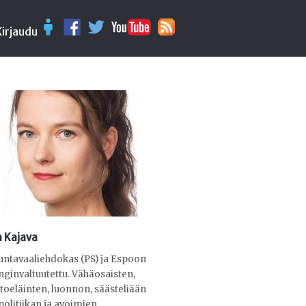
Kirjaudu
 Kajava
ntavaaliehdokas (PS) ja Espoon
ginvaltuutettu. Vähäosaisten,
toeläinten, luonnon, säästeliään
politiikan ja avoimien