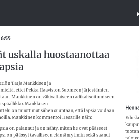
16:55
ät uskalla huostaanottaa
lapsia
eriön Tarja Mankkisen ja
ä mieltä, ettei Pekka Haaviston Suomeen järjestämien
uostaan. Mankkinen on väkivaltaiseen radikalisoitumiseen
mispäällikkö. Mankkisen
Henna
ttelu on muuttunut siihen suuntaan, että lapsia voidaan
noilla. Mankkinen kommentoi Hesarille näin:
Edusku
kaupun
sia on palannut ja on nähty, miten he ovat päässeet
tuotan
apsi on päässyt tavalliseen elämänrytmiin sekä saanut
talous