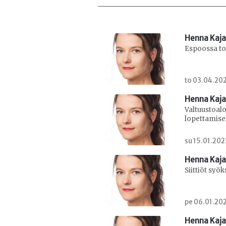
Henna Kaj
Espoossa tor
to 03.04.202
Henna Kaj
Valtuustoal
lopettamise
su 15.01.202
Henna Kaj
Siittiöt syö
pe 06.01.202
Henna Kaj