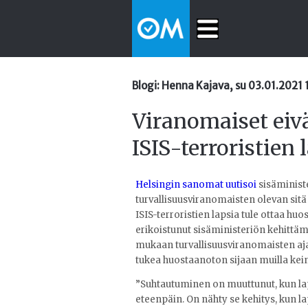
Blogi: Henna Kajava, su 03.01.2021 
Viranomaiset eiv
ISIS-terroristien 
Helsingin sanomat uutisoi
sisäminist
turvallisuusviranomaisten olevan sit
ISIS-terroristien lapsia tule ottaa h
erikoistunut sisäministeriön kehittä
mukaan turvallisuusviranomaisten aja
tukea huostaanoton sijaan muilla kei
”Suhtautuminen on muuttunut, kun lap
eteenpäin. On nähty se kehitys, kun l