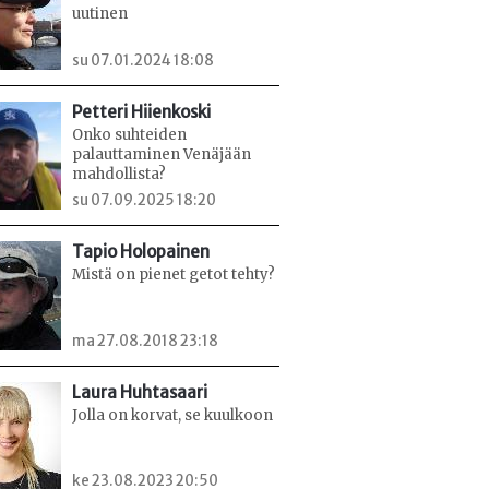
uutinen
su 07.01.2024 18:08
Petteri Hiienkoski
Onko suhteiden
palauttaminen Venäjään
mahdollista?
su 07.09.2025 18:20
Tapio Holopainen
Mistä on pienet getot tehty?
ma 27.08.2018 23:18
Laura Huhtasaari
Jolla on korvat, se kuulkoon
ke 23.08.2023 20:50