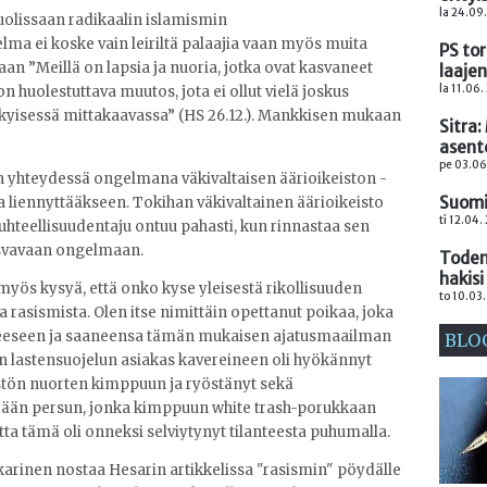
la 24.09
olissaan radikaalin islamismin
ma ei koske vain leiriltä palaajia vaan myös muita
PS to
n ”Meillä on lapsia ja nuoria, jotka ovat kasvaneet
laaje
la 11.06.
 on huolestuttava muutos, jota ei ollut vielä joskus
yisessä mittakaavassa” (HS 26.12.). Mankkisen mukaan
Sitra
asent
pe 03.06
 yhteydessä ongelmana väkivaltaisen äärioikeiston -
Suomi
 liennyttääkseen. Tokihan väkivaltainen äärioikeisto
ti 12.04.
suhteellisuudentaju ontuu pahasti, kun rinnastaa sen
asvavaan ongelmaan.
Toden
hakis
myös kysyä, että onko kyse yleisestä rikollisuuden
to 10.03
a rasismista. Olen itse nimittäin opettanut poikaa, joka
rheeseen ja saaneensa tämän mukaisen ajatusmaailman
BLO
n lastensuojelun asiakas kavereineen oli hyökännyt
ön nuorten kimppuun ja ryöstänyt sekä
rään persun, jonka kimppuun white trash-porukkaan
tta tämä oli onneksi selviytynyt tilanteesta puhumalla.
karinen nostaa Hesarin artikkelissa "rasismin" pöydälle