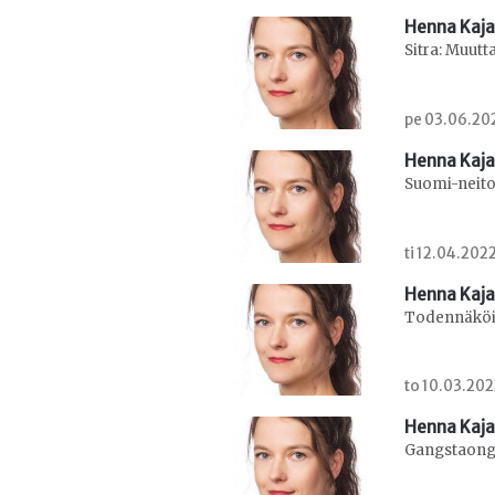
Henna Kaj
Sitra: Muutt
pe 03.06.202
Henna Kaj
Suomi-neit
ti 12.04.202
Henna Kaj
Todennäköin
to 10.03.202
Henna Kaj
Gangstaonge