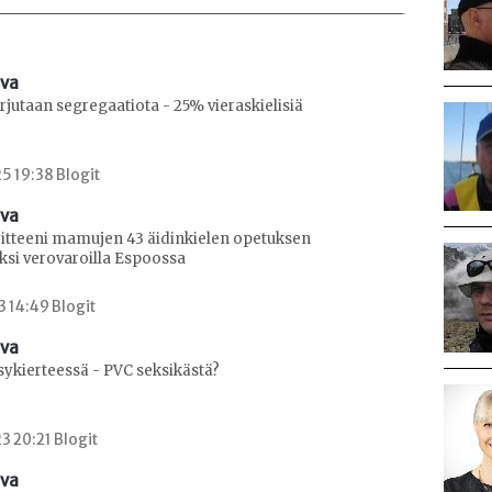
ava
jutaan segregaatiota - 25% vieraskielisiä
5 19:38 Blogit
ava
oitteeni mamujen 43 äidinkielen opetuksen
ksi verovaroilla Espoossa
3 14:49 Blogit
ava
ksykierteessä - PVC seksikästä?
3 20:21 Blogit
ava