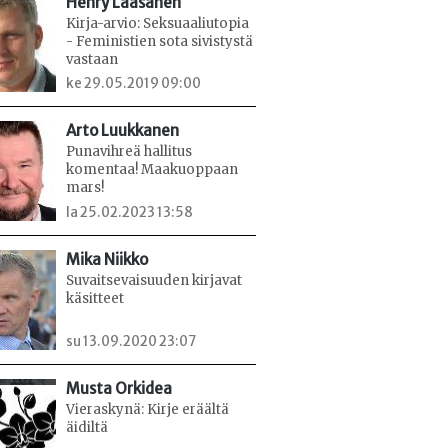
Henry Laasanen
Kirja-arvio: Seksuaaliutopia
- Feministien sota sivistystä
vastaan
ke 29.05.2019 09:00
Arto Luukkanen
Punavihreä hallitus
komentaa! Maakuoppaan
mars!
la 25.02.2023 13:58
Mika Niikko
Suvaitsevaisuuden kirjavat
käsitteet
su 13.09.2020 23:07
Musta Orkidea
Vieraskynä: Kirje eräältä
äidiltä