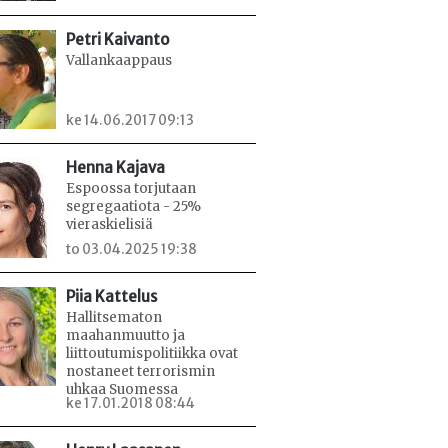
Petri Kaivanto
Vallankaappaus
ke 14.06.2017 09:13
Henna Kajava
Espoossa torjutaan
segregaatiota - 25%
vieraskielisiä
to 03.04.2025 19:38
Piia Kattelus
Hallitsematon
maahanmuutto ja
liittoutumispolitiikka ovat
nostaneet terrorismin
uhkaa Suomessa
ke 17.01.2018 08:44