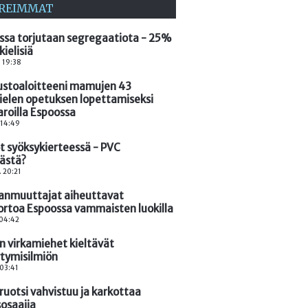
REIMMAT
ssa torjutaan segregaatiota - 25%
kielisiä
. 19:38
ustoaloitteeni mamujen 43
kielen opetuksen lopettamiseksi
aroilla Espoossa
. 14:49
öt syöksykierteessä - PVC
kästä?
. 20:21
nmuuttajat aiheuttavat
ortoa Espoossa vammaisten luokilla
 04:42
n virkamiehet kieltävät
ytymisilmiön
 03:41
ruotsi vahvistuu ja karkottaa
sosaajia