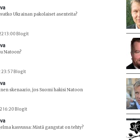
ava
avatko Ukrainan pakolaiset asenteita?
2 13:00 Blogit
ava
ou Natoon?
2 23:57 Blogit
ava
en skenaario, jos Suomi hakisi Natoon
2 16:20 Blogit
ava
lma kasvussa: Mistä gangstat on tehty?