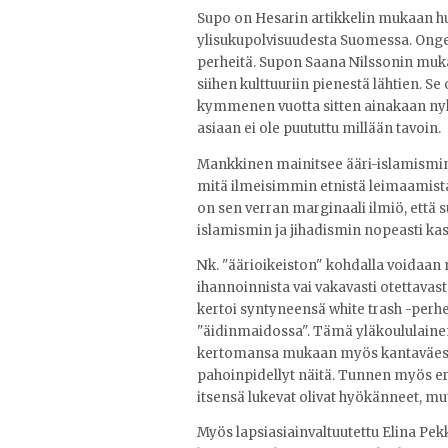
Supo on Hesarin artikkelin mukaan hu
ylisukupolvisuudesta Suomessa. Ongel
perheitä. Supon Saana Nilssonin mukaa
siihen kulttuuriin pienestä lähtien. Se
kymmenen vuotta sitten ainakaan nyk
asiaan ei ole puututtu millään tavoin.
Mankkinen mainitsee ääri-islamismin
mitä ilmeisimmin etnistä leimaamista
on sen verran marginaali ilmiö, että 
islamismin ja jihadismin nopeasti k
Nk. "äärioikeiston" kohdalla voidaan 
ihannoinnista vai vakavasti otettavast
kertoi syntyneensä white trash -pe
"äidinmaidossa". Tämä yläkoululaine
kertomansa mukaan myös kantaväest
pahoinpidellyt näitä. Tunnen myös e
itsensä lukevat olivat hyökänneet, mu
Myös lapsiasiainvaltuutettu Elina Pek