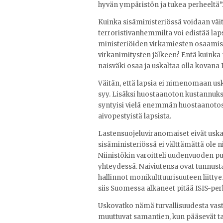
hyvän ympäristön ja tukea perheeltä”
Kuinka sisäministeriössä voidaan väittä
terroristivanhemmilta voi edistää la
ministeriöiden virkamiesten osaamise
virkanimitysten jälkeen? Entä kuinka
naisväki osaa ja uskaltaa olla kovana 
Väitän, että lapsia ei nimenomaan usk
syy. Lisäksi huostaanoton kustannukset
syntyisi vielä enemmän huostaanotos
aivopestyistä lapsista.
Lastensuojeluviranomaiset eivät uskal
sisäministeriössä ei välttämättä ole n
Niinistökin varoitteli uudenvuoden pu
yhteydessä. Naiviutensa ovat tunnusta
hallinnot monikulttuurisuuteen liitt
siis Suomessa alkaneet pitää ISIS-perhe
Uskovatko nämä turvallisuudesta vastaa
muuttuvat samantien, kun pääsevät ta