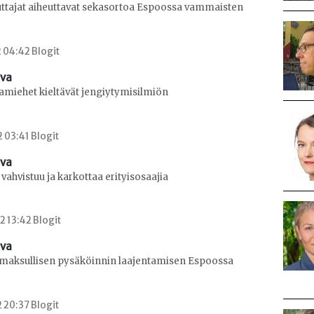
ajat aiheuttavat sekasortoa Espoossa vammaisten
2 04:42 Blogit
ava
amiehet kieltävät jengiytymisilmiön
2 03:41 Blogit
ava
vahvistuu ja karkottaa erityisosaajia
2 13:42 Blogit
ava
 maksullisen pysäköinnin laajentamisen Espoossa
2 20:37 Blogit