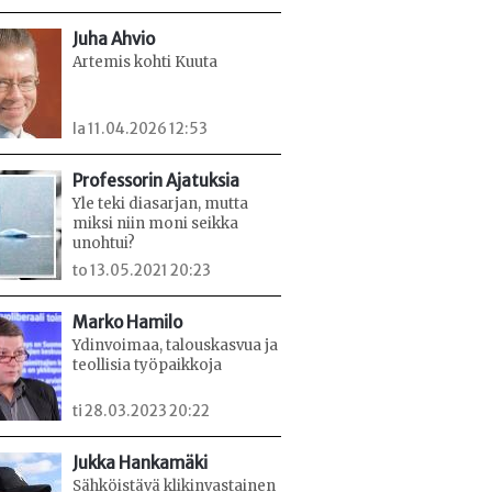
Juha Ahvio
Artemis kohti Kuuta
la 11.04.2026 12:53
Professorin Ajatuksia
Yle teki diasarjan, mutta
miksi niin moni seikka
unohtui?
to 13.05.2021 20:23
Marko Hamilo
Ydinvoimaa, talouskasvua ja
teollisia työpaikkoja
ti 28.03.2023 20:22
Jukka Hankamäki
Sähköistävä klikinvastainen