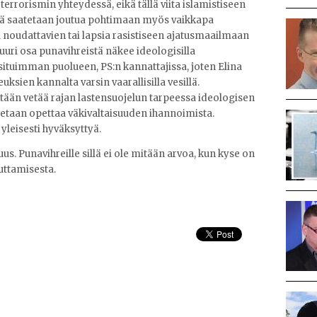
terrorismin yhteydessä, eikä tällä viita islamistiseen
iä saatetaan joutua pohtimaan myös vaikkapa
 noudattavien tai lapsia rasistiseen ajatusmaailmaan
uri osa punavihreistä näkee ideologisilla
ituimman puolueen, PS:n kannattajissa, joten Elina
sien kannalta varsin vaarallisilla vesillä.
ään vetää rajan lastensuojelun tarpeessa ideologisen
letaan opettaa väkivaltaisuuden ihannoimista.
yleisesti hyväksyttyä.
uus. Punavihreille sillä ei ole mitään arvoa, kun kyse on
uttamisesta.