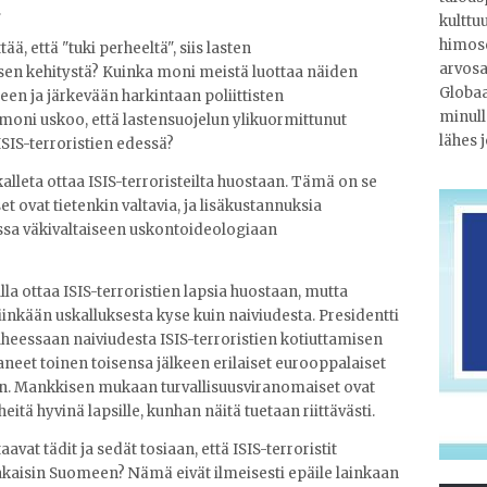
.
kulttu
himosc
ä, että "tuki perheeltä", siis lasten
arvosa
psen kehitystä? Kuinka moni meistä luottaa näiden
Globaa
en ja järkevään harkintaan poliittisten
minull
 moni uskoo, että lastensuojelun ylikuormittunut
lähes 
ISIS-terroristien edessä?
alleta ottaa ISIS-terroristeilta huostaan. Tämä on se
 ovat tietenkin valtavia, ja lisäkustannuksia
sa väkivaltaiseen uskontoideologiaan
la ottaa ISIS-terroristien lapsia huostaan, mutta
iinkään uskalluksesta kyse kuin naiviudesta. Presidentti
heessaan naiviudesta ISIS-terroristien kotiuttamisen
neet toinen toisensa jälkeen erilaiset eurooppalaiset
yen. Mankkisen mukaan turvallisuusviranomaiset ovat
itä hyvinä lapsille, kunhan näitä tuetaan riittävästi.
vat tädit ja sedät tosiaan, että ISIS-terroristit
kaisin Suomeen? Nämä eivät ilmeisesti epäile lainkaan