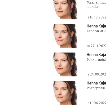
Maahanmuutt
luokilla
la 10.12.202
Henna Kaj
Espoon virk
su 27.11.202
Henna Kaj
Pakkoruotsi 
la 24.09.202
Henna Kaj
PS torppasi
la 11.06.202