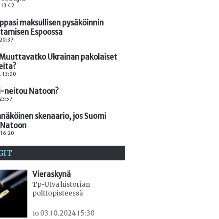
. 13:42
rppasi maksullisen pysäköinnin
ntamisen Espoossa
 20:37
: Muuttavatko Ukrainan pakolaiset
eita?
. 13:00
-neitou Natoon?
 23:57
näköinen skenaario, jos Suomi
i Natoon
. 16:20
GIT
Vieraskynä
Tp-Utva historian
polttopisteessä
to 03.10.2024 15:30