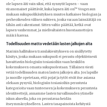
ole lapsen äiti vain siksi, että synnytit lapsen – vaan
viranomaiset päättävät, kuka lapsen äiti on?” Vosgeraun
mukaan sukupuolikäsityksen muutos katkaisee biologian ja
perheoikeuden välisen suhteen, jonka varaan lainsäätäjä on
tähän asti rakentanut. Sitten valtio päättää, ketkä ovat
lapsen vanhemmat, ja mielivaltaisten huostaanottojen
määrä kasvaa.
Todellisuuden matto vedetään lasten jalkojen alta
Marinin hallituksen translakiesitykseen on sisällytetty
käsitys, jonka mukaan sukupuoli ei perustu objektiivisesti
havaittaviin biologisiin tosiasioihin vaan henkilön
kokemukseen omasta sukupuolestaan. Tällainen viesti
vetää todellisuuden maton lasten jalkojen alta. Jos lapsille
ja nuorille opetetaan, että pojat ja tytöt eivät itse asiassa
olekaan pysyviä, biologisiin tosiasioihin perustuvia
kategorioita vaan tunteeseen ja kokemukseen perustuvia
identiteettejä, annamme lasten turvallisuuden ytimelle
iskun alueella, joka on perustavaa heidän
itseymmärrykselleen. Lasten tasapainoista kehitystä