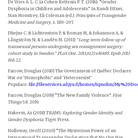
De Vries A. L. C. ja Cohen-Kettenis P. T. (2016): ”Gender
Dysphoria in Children and Adolescents.” In Randi Ettner,
Stan Monstrey, Eli Coleman (ed.):
Principles of Transgender
Medicine and Surgery
, s. 180–207.
Dhejne C. & Lichtenstein P, & Boman M, & Johansson A, &
Långström N, & Landén M. (2011)
“Long-term follow-up of
transsexual persons undergoing sex reassignment surgery:
cohort study in Sweden.” PLoS One. 2011;6(2):e16885. Epub 2011
Feb 22.
Farrow, Douglas (2010) The Government of Québec Declares
War on ‘Homophobic’ and ‘Heterosexist’
Populace.
file://fileservices.ad.jyu.fi/homes/tipuolim/My%
Farrow, Douglas (2019) “The New Family Violence”.
First
Things
5.8. 2019.
Hakeem, Az (2018) TRANS:
Exploring Gender Identity and
Gender Dysphoria
. Tiger Press.
Holloway, Geoff (2020) “The Mysterious Power of an
International Transgender Declaration that No One Has