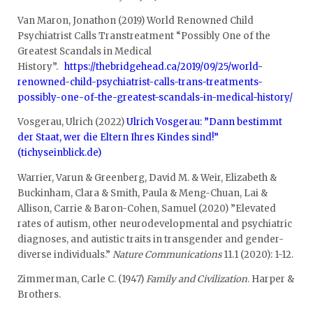
Van Maron, Jonathon (2019) World Renowned Child
Psychiatrist Calls Transtreatment “Possibly One of the
Greatest Scandals in Medical
History”.
https://thebridgehead.ca/2019/09/25/world-
renowned-child-psychiatrist-calls-trans-treatments-
possibly-one-of-the-greatest-scandals-in-medical-history/
Vosgerau, Ulrich (2022)
Ulrich Vosgerau: ”Dann bestimmt
der Staat, wer die Eltern Ihres Kindes sind!”
(tichyseinblick.de)
Warrier, Varun & Greenberg, David M. & Weir, Elizabeth &
Buckinham, Clara & Smith, Paula & Meng-Chuan, Lai &
Allison, Carrie & Baron-Cohen, Samuel (2020) ”Elevated
rates of autism, other neurodevelopmental and psychiatric
diagnoses, and autistic traits in transgender and gender-
diverse individuals.”
Nature Communications
11.1 (2020): 1-12.
Zimmerman, Carle C. (1947)
Family and Civilization
. Harper &
Brothers.