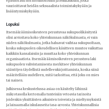
epäsuorasti hormonihoitoihin ja leikkauksiin, jotka
vaurioittavat heidän seksuaalista toimintakykyään ja
lisääntymiskykyään.
Lopuksi
Itsemääräämisoikeuteen perustuvaa sukupuolikäsitystä
olisi arvioitava koko yhteiskunnan näkökulmasta, ei vain
niiden näkökulmasta, jotka haluavat vaihtaa sukupuoltaan,
koska sukupuolen oikeudellisen käsitteen muutos vaikuttaa
kaikkiin kansalaisiin ja muuttaa koko yhteiskunnan
organisaatiota. Itsemääräämisoikeuteen perustuva laki
sukupuolen vahvistamisesta merkitsee yhteiskunnan
sääntöjen täydellistä uudelleenkirjoittamista, koska siinä
määritellään uudelleen, mitä tarkoittaa, että joku on mies
tai nainen.
Julkisessa keskustelussa asiaa on käsitelty lähinnä
mikrotasolla kertomalla tunteisiin vetoavia tarinoita
joidenkin yksittäisten aikuisten toiveista ja mieltymyksistä
ja lainaamalla iskulauseita tasa-arvosta. Yhteiskunnallisia