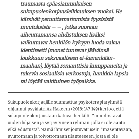
traumasta epäasianmukaisen
sukupuolenkorjausleikkauksen vuoksi. He
kärsivät peruuttamattomista fyysisistä
muutoksista – – , jotka suoraan
aiheuttamansa ahdistuksen lisäksi
vaikuttavat henkilön kykyyn luoda vakaa
identiteetti (monet tuntevat jäävänsä
loukkuun seksuaaliseen ei-kenenkään-
maahan), löytää romanttisia kumppaneita ja
tukevia sosiaalisia verkostoja, hankkia lapsia
tai löytää vakituinen työpaikka.
Sukupuolenkorjaajille suunnattua psykoterapiaryhmää
ohjannut psykiatri Az Hakeem (2018: 147-149) kertoo, että
sukupuolenkorjaustaan katuvat henkilöt ”muodostavat
uuden hiljaisen ja syrjäytyneen ryhmän, jolla ei ole ääntä
eikä edustusta”. Nämä ihmiset joutuvat usein ”masentavaan,
avuttomaan ja toivottomaan tilanteeseen, josta ei ole