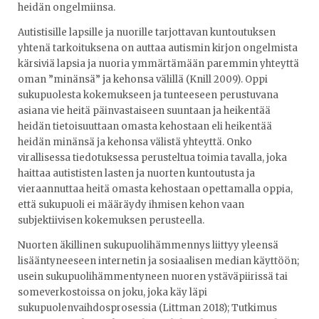
heidän ongelmiinsa.
Autistisille lapsille ja nuorille tarjottavan kuntoutuksen
yhtenä tarkoituksena on auttaa autismin kirjon ongelmista
kärsiviä lapsia ja nuoria ymmärtämään paremmin yhteyttä
oman ”minänsä” ja kehonsa välillä (Knill 2009). Oppi
sukupuolesta kokemukseen ja tunteeseen perustuvana
asiana vie heitä päinvastaiseen suuntaan ja heikentää
heidän tietoisuuttaan omasta kehostaan eli heikentää
heidän minänsä ja kehonsa välistä yhteyttä. Onko
virallisessa tiedotuksessa perusteltua toimia tavalla, joka
haittaa autististen lasten ja nuorten kuntoutusta ja
vieraannuttaa heitä omasta kehostaan opettamalla oppia,
että sukupuoli ei määräydy ihmisen kehon vaan
subjektiivisen kokemuksen perusteella.
Nuorten äkillinen sukupuolihämmennys liittyy yleensä
lisääntyneeseen internetin ja sosiaalisen median käyttöön;
usein sukupuolihämmentyneen nuoren ystäväpiirissä tai
someverkostoissa on joku, joka käy läpi
sukupuolenvaihdosprosessia (Littman 2018); Tutkimus