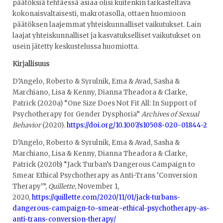
päätöksiä tehtäessä asiaa olisi kuitenkin tarkasteltava
kokonaisvaltaisesti, makrotasolla, ottaen huomioon
päätöksen laajemmat yhteiskunnalliset vaikutukset. Lain
laajat yhteiskunnalliset ja kasvatukselliset vaikutukset on
usein jätetty keskustelussa huomiotta.
Kirjallisuus
D’Angelo, Roberto & Syrulnik, Ema & Avad, Sasha &
Marchiano, Lisa & Kenny, Dianna Theadora & Clarke,
Patrick (2020a) “One Size Does Not Fit All: In Support of
Psychotherapy for Gender Dysphoria”
Archives of Sexual
Behavior
(2020).
https://doi.org/10.1007/s10508-020-01844-2
D’Angelo, Roberto & Syrulnik, Ema & Avad, Sasha &
Marchiano, Lisa & Kenny, Dianna Theadora & Clarke,
Patrick (2020b) “Jack Turban’s Dangerous Campaign to
Smear Ethical Psychotherapy as Anti-Trans ‘Conversion
Therapy’”,
Quillette
, November 1,
2020,
https://quillette.com/2020/11/01/jack-turbans-
dangerous-campaign-to-smear-ethical-psychotherapy-as-
anti-trans-conversion-therapy/