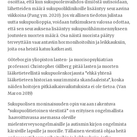
osoittaa, että kun sukupuolenvaihdos-ilmiöstä uutisoidaan,
lähetteiden määrä sukupuoliklinikoille lisääntyy seuraavina
viikkoina (Pang ym. 2020). Jos virallinen tiedotus julistaa
uutta sukupuolioppia, voidaan tutkimuksen valossa odottaa,
että sen seurauksena lisääntyy sukupuolihämmennykseen
joutuvien nuorten määrä. Osa näistä nuorista päätyy
terveyttään vaarantaviin hormonihoitoihin ja leikkauksiin,
joita osa heistä katuu katkerasti.
Göteborgin yliopiston lasten- ja nuorisopsykiatrian
professori Christopher Gillberg pitää lasten ja nuorten
lääketieteellistä sukupuolenkorjausta ”ehkä yhtenä
lääketieteen historian suurimmista skandaaleista”, koska
näiden hoitojen pitkäaikaisvaikutuksista ei ole tietoa. (Van
Maron 2019)
Sukupuolisen moninaisuuden opin varaan rakentuva
”sukupuolitietoinen viestintä” on erityisen ongelmallista
haavoittuvassa asemassa oleville
mielenterveysongelmaisille ja autismin kirjon ongelmista
kärsiville lapsille ja nuorille. Tällainen viestintä ohjaa heitä