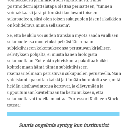
voimakkaasti ja ilmaisen sen vilpittömästi. Tämä
postmoderni ajattelutapa olettaa periaatteen; ”tunnen
voimakkaasti ja vilpittömästi kuuluvani toiseen
sukupuoleen, siksi olen toisen sukupuolen jäsen ja kaikkien
on kohdeltava minua sellaisena”.
Se, että henkilö voi uuden translain myötä saada virallisen
sukupuolensa muutetuksi pelkästään omaan
subjektiiviseen kokemukseensa perustuvan kirjallisen
selvityksen pohjalta, ei muuta hänen biologista
sukupuoltaan. Kuitenkin yhteiskunta pakottaa kaikki
kohtelemaan häntä tämän subjektiiviseen
itsemääritelmään perustuvan sukupuolen perusteella. Näin
yhteiskunta pakottaa kaikki jättämään huomiotta sen, mitä
heidän aistihavaintonsa kertovat, ja eläytymään ja
uppoutumaan kuvitelmaan tai kertomukseen, että
sukupuolta voi todella muuttaa. Professori Kathleen Stock
toteaa:
Suuria ongelmia syntyy, kun instituutiot