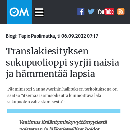
Blogi: Tapio Puolimatka, ti 06.09.2022 07:17
Translakiesityksen
sukupuolioppi syrjii naisia
ja hämmentää lapsia
Pääministeri Sanna Marinin hallituksen tarkoituksena on
säätää ”itsemääräämisoikeutta kunnioittava laki
sukupuolen vahvistamisesta”:
Vaatimus lisääntymiskyvyttömyydestä
poistetaan ja lääketieteelliset hoidot