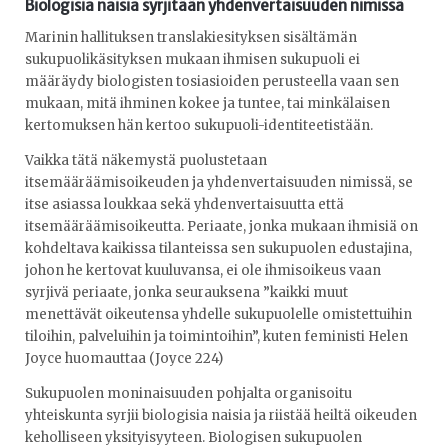
Biologisia naisia syrjitään yhdenvertaisuuden nimissä
Marinin hallituksen translakiesityksen sisältämän
sukupuolikäsityksen mukaan ihmisen sukupuoli ei
määräydy biologisten tosiasioiden perusteella vaan sen
mukaan, mitä ihminen kokee ja tuntee, tai minkälaisen
kertomuksen hän kertoo sukupuoli-identiteetistään.
Vaikka tätä näkemystä puolustetaan
itsemääräämisoikeuden ja yhdenvertaisuuden nimissä, se
itse asiassa loukkaa sekä yhdenvertaisuutta että
itsemääräämisoikeutta. Periaate, jonka mukaan ihmisiä on
kohdeltava kaikissa tilanteissa sen sukupuolen edustajina,
johon he kertovat kuuluvansa, ei ole ihmisoikeus vaan
syrjivä periaate, jonka seurauksena ”kaikki muut
menettävät oikeutensa yhdelle sukupuolelle omistettuihin
tiloihin, palveluihin ja toimintoihin”, kuten feministi Helen
Joyce huomauttaa (Joyce 224)
Sukupuolen moninaisuuden pohjalta organisoitu
yhteiskunta syrjii biologisia naisia ja riistää heiltä oikeuden
keholliseen yksityisyyteen. Biologisen sukupuolen