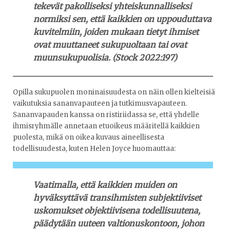
tekevät pakolliseksi yhteiskunnalliseksi
normiksi sen, että kaikkien on uppouduttava
kuvitelmiin, joiden mukaan tietyt ihmiset
ovat muuttaneet sukupuoltaan tai ovat
muunsukupuolisia. (Stock 2022:197)
Opilla sukupuolen moninaisuudesta on näin ollen kielteisiä
vaikutuksia sananvapauteen ja tutkimusvapauteen.
Sananvapauden kanssa on ristiriidassa se, että yhdelle
ihmisryhmälle annetaan etuoikeus määritellä kaikkien
puolesta, mikä on oikea kuvaus aineellisesta
todellisuudesta, kuten Helen Joyce huomauttaa:
Vaatimalla, että kaikkien muiden on
hyväksyttävä transihmisten subjektiiviset
uskomukset objektiivisena todellisuutena,
päädytään uuteen valtionuskontoon, johon