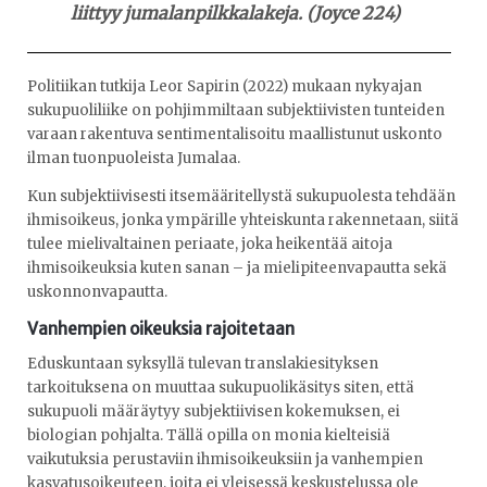
liittyy jumalanpilkkalakeja. (Joyce 224)
Politiikan tutkija Leor Sapirin (2022) mukaan nykyajan
sukupuoliliike on pohjimmiltaan subjektiivisten tunteiden
varaan rakentuva sentimentalisoitu maallistunut uskonto
ilman tuonpuoleista Jumalaa.
Kun subjektiivisesti itsemääritellystä sukupuolesta tehdään
ihmisoikeus, jonka ympärille yhteiskunta rakennetaan, siitä
tulee mielivaltainen periaate, joka heikentää aitoja
ihmisoikeuksia kuten sanan – ja mielipiteenvapautta sekä
uskonnonvapautta.
Vanhempien oikeuksia rajoitetaan
Eduskuntaan syksyllä tulevan translakiesityksen
tarkoituksena on muuttaa sukupuolikäsitys siten, että
sukupuoli määräytyy subjektiivisen kokemuksen, ei
biologian pohjalta. Tällä opilla on monia kielteisiä
vaikutuksia perustaviin ihmisoikeuksiin ja vanhempien
kasvatusoikeuteen, joita ei yleisessä keskustelussa ole