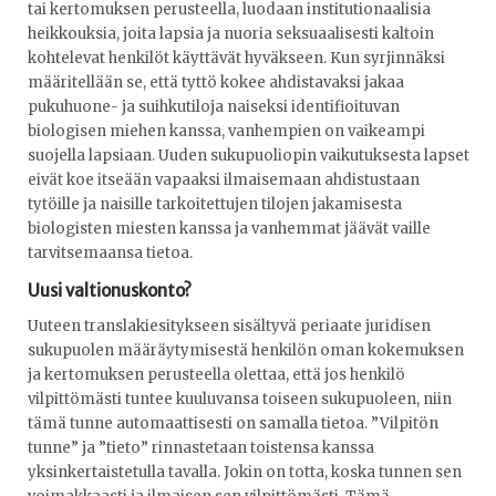
tai kertomuksen perusteella, luodaan institutionaalisia
heikkouksia, joita lapsia ja nuoria seksuaalisesti kaltoin
kohtelevat henkilöt käyttävät hyväkseen. Kun syrjinnäksi
määritellään se, että tyttö kokee ahdistavaksi jakaa
pukuhuone- ja suihkutiloja naiseksi identifioituvan
biologisen miehen kanssa, vanhempien on vaikeampi
suojella lapsiaan. Uuden sukupuoliopin vaikutuksesta lapset
eivät koe itseään vapaaksi ilmaisemaan ahdistustaan
tytöille ja naisille tarkoitettujen tilojen jakamisesta
biologisten miesten kanssa ja vanhemmat jäävät vaille
tarvitsemaansa tietoa.
Uusi valtionuskonto?
Uuteen translakiesitykseen sisältyvä periaate juridisen
sukupuolen määräytymisestä henkilön oman kokemuksen
ja kertomuksen perusteella olettaa, että jos henkilö
vilpittömästi tuntee kuuluvansa toiseen sukupuoleen, niin
tämä tunne automaattisesti on samalla tietoa. ”Vilpitön
tunne” ja ”tieto” rinnastetaan toistensa kanssa
yksinkertaistetulla tavalla. Jokin on totta, koska tunnen sen