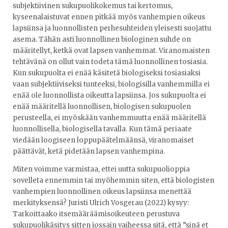
subjektiivinen sukupuolikokemus tai kertomus,
kyseenalaistuvat ennen pitkää myös vanhempien oikeus
lapsiinsa ja luonnollisten perhesuhteiden yleisesti suojattu
asema. Tähän asti luonnollinen biologinen suhde on
määritellyt, ketkä ovat lapsen vanhemmat. Viranomaisten
tehtävänä on ollut vain todeta tämä luonnollinen tosiasia.
Kun sukupuolta ei enää käsitetä biologiseksi tosiasiaksi
vaan subjektiiviseksi tunteeksi, biologisilla vanhemmilla ei
enää ole luonnollista oikeutta lapsiinsa. Jos sukupuolta ei
enää määritellä luonnollisen, biologisen sukupuolen
perusteella, ei myöskään vanhemmuutta enää määritellä
luonnollisella, biologisella tavalla. Kun tämä periaate
viedään loogiseen loppupäätelmäänsä, viranomaiset
päättävät, ketä pidetään lapsen vanhempina.
Miten voimme varmistaa, ettei uutta sukupuolioppia
sovelleta ennemmin tai myöhemmin siten, että biologisten
vanhempien luonnollinen oikeus lapsiinsa menettää
merkityksensä? Juristi Ulrich Vosgerau (2022) kysyy:
Tarkoittaako itsemääräämisoikeuteen perustuva
sukupuolikäsitys sitten jossain vaiheessa sitä, että ”sinä et