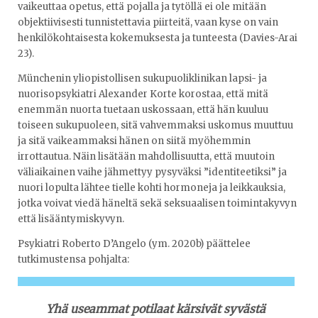
vaikeuttaa opetus, että pojalla ja tytöllä ei ole mitään
objektiivisesti tunnistettavia piirteitä, vaan kyse on vain
henkilökohtaisesta kokemuksesta ja tunteesta (Davies-Arai
23).
Münchenin yliopistollisen sukupuoliklinikan lapsi- ja
nuorisopsykiatri Alexander Korte korostaa, että mitä
enemmän nuorta tuetaan uskossaan, että hän kuuluu
toiseen sukupuoleen, sitä vahvemmaksi uskomus muuttuu
ja sitä vaikeammaksi hänen on siitä myöhemmin
irrottautua. Näin lisätään mahdollisuutta, että muutoin
väliaikainen vaihe jähmettyy pysyväksi ”identiteetiksi” ja
nuori lopulta lähtee tielle kohti hormoneja ja leikkauksia,
jotka voivat viedä häneltä sekä seksuaalisen toimintakyvyn
että lisääntymiskyvyn.
Psykiatri Roberto D’Angelo (ym. 2020b) päättelee
tutkimustensa pohjalta:
Yhä useammat potilaat kärsivät syvästä