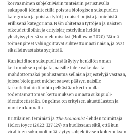
korvaaminen subjektiivisiin tunteisiin perustuvalla
sukupuoli-identiteetillä poistaa biologisen sukupuolen
kategorian ja poistaa tytöt ja naiset pojista ja miehistä
erillisenä kategoriana. Näin ohitetaan tyttöjen ja naisten
oikeudet tiloihin ja erityisjärjestelyihin heidän
yksityisyytensä suojelemiseksi (Holloway 2020). Nämä
toimenpiteet vahingoittavat suhteettomasti naisia, ja ovat
siksi lainvastaista syrjintää.
Kun juridinen sukupuoli määräytyy henkilön oman
kertomuksen pohjalta, naisille tulee vaikeaksi tai
mahdottomaksi puolustautua sellaisia järjestelyjä vastaan,
joissa biologiset miehet saavat pääsyn naisille
tarkoitettuihin tiloihin pelkästään kertomalla
todentamattoman kertomuksen omasta sukupuoli-
identiteetistään. Ongelma on erityisen akuutti lasten ja
nuorten kannalta.
Brittiläinen feministi ja
The Economist
-lehden toimittaja
Helen Joyce (2022: 127-129) on huolissaan siitä, että kun
virallinen sukupuoli määräytyy subjektiivisen kokemuksen