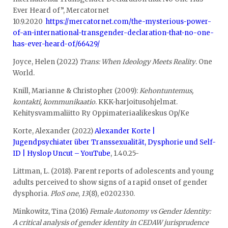
Ever Heard of”, Mercatornet
10.9.2020
https://mercatornet.com/the-mysterious-power-
of-an-international-transgender-declaration-that-no-one-
has-ever-heard-of/66429/
Joyce, Helen (2022)
Trans: When Ideology Meets Reality
. One
World.
Knill, Marianne & Christopher (2009):
Kehontuntemus,
kontakti, kommunikaatio
. KKK-harjoitusohjelmat.
Kehitysvammaliitto Ry Oppimateriaalikeskus Op/Ke
Korte, Alexander (2022)
Alexander Korte |
Jugendpsychiater über Transsexualität, Dysphorie und Self-
ID | Hyslop Uncut – YouTube
, 1.40.25-
Littman, L. (2018). Parent reports of adolescents and young
adults perceived to show signs of a rapid onset of gender
dysphoria.
PloS one
,
13
(8), e0202330.
Minkowitz, Tina (2016)
Female Autonomy vs Gender Identity:
A critical analysis of gender identity in CEDAW jurisprudence