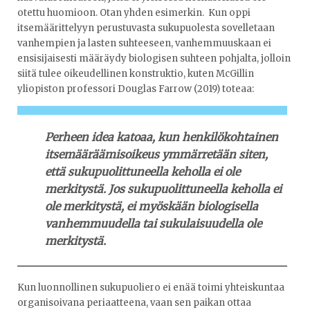
otettu huomioon. Otan yhden esimerkin. Kun oppi
itsemäärittelyyn perustuvasta sukupuolesta sovelletaan
vanhempien ja lasten suhteeseen, vanhemmuuskaan ei
ensisijaisesti määräydy biologisen suhteen pohjalta, jolloin
siitä tulee oikeudellinen konstruktio, kuten McGillin
yliopiston professori Douglas Farrow (2019) toteaa:
Perheen idea katoaa, kun henkilökohtainen
itsemääräämisoikeus ymmärretään siten,
että sukupuolittuneella keholla ei ole
merkitystä. Jos sukupuolittuneella keholla ei
ole merkitystä, ei myöskään biologisella
vanhemmuudella tai sukulaisuudella ole
merkitystä.
Kun luonnollinen sukupuoliero ei enää toimi yhteiskuntaa
organisoivana periaatteena, vaan sen paikan ottaa