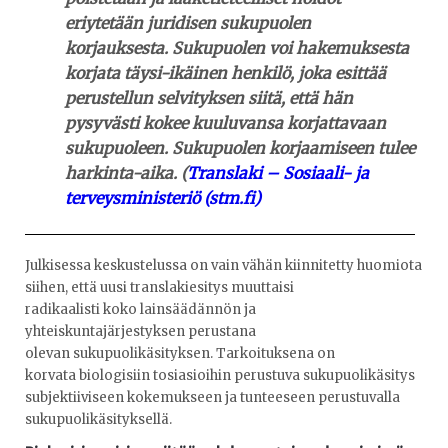
eriytetään juridisen sukupuolen
korjauksesta. Sukupuolen voi hakemuksesta
korjata täysi-ikäinen henkilö, joka esittää
perustellun selvityksen siitä, että hän
pysyvästi kokee kuuluvansa korjattavaan
sukupuoleen. Sukupuolen korjaamiseen tulee
harkinta-aika. (
Translaki – Sosiaali- ja
terveysministeriö (stm.fi)
Julkisessa keskustelussa on vain vähän kiinnitetty huomiota
siihen, että uusi translakiesitys muuttaisi
radikaalisti koko lainsäädännön ja
yhteiskuntajärjestyksen perustana
olevan sukupuolikäsityksen. Tarkoituksena on
korvata biologisiin tosiasioihin perustuva sukupuolikäsitys
subjektiiviseen kokemukseen ja tunteeseen perustuvalla
sukupuolikäsityksellä.