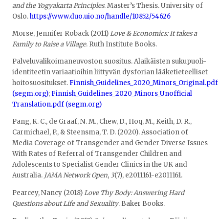
and the Yogyakarta Principles
. Master’s Thesis. University of
Oslo.
https://www.duo.uio.no/handle/10852/54626
Morse, Jennifer Roback (2011)
Love & Economics: It takes a
Family to Raise a Village
. Ruth Institute Books.
Palveluvalikoimaneuvoston suositus. Alaikäisten sukupuoli-
identiteetin variaatioihin liittyvän dysforian lääketieteelliset
hoitosuositukset.
Finnish_Guidelines_2020_Minors_Original.pdf
(segm.org)
;
Finnish_Guidelines_2020_Minors_Unofficial
Translation.pdf (segm.org)
Pang, K. C., de Graaf, N. M., Chew, D., Hoq, M., Keith, D. R.,
Carmichael, P., & Steensma, T. D. (2020). Association of
Media Coverage of Transgender and Gender Diverse Issues
With Rates of Referral of Transgender Children and
Adolescents to Specialist Gender Clinics in the UK and
Australia.
JAMA Network Open
,
3
(7), e2011161-e2011161.
Pearcey, Nancy (2018)
Love Thy Body: Answering Hard
Questions about Life and Sexuality
. Baker Books.