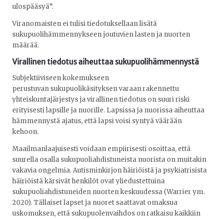
ulospääsyä”.
Viranomaisten ei tulisi tiedotuksellaan lisätä
sukupuolihämmennykseen joutuvien lasten ja nuorten
määrää.
Virallinen tiedotus aiheuttaa sukupuolihämmennystä
Subjektiiviseen kokemukseen
perustuvan sukupuolikäsityksen varaan rakennettu
yhteiskuntajärjestys ja virallinen tiedotus on suuri riski
erityisesti lapsille ja nuorille. Lapsissa ja nuorissa aiheuttaa
hämmennystä ajatus, että lapsi voisi syntyä väärään
kehoon.
Maailmanlaajuisesti voidaan empiirisesti osoittaa, että
suurella osalla sukupuoliahdistuneista nuorista on muitakin
vakavia ongelmia. Autisminkirjon häiriöistä ja psykiatrisista
häiriöistä kärsivät henkilöt ovat yliedustettuina
sukupuoliahdistuneiden nuorten keskuudessa (Warrier ym.
2020). Tällaiset lapset ja nuoret saattavat omaksua
uskomuksen, että sukupuolenvaihdos on ratkaisu kaikkiin