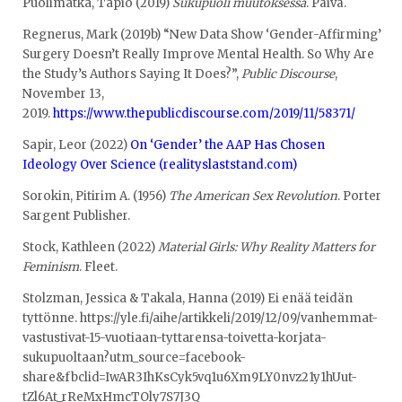
Puolimatka, Tapio (2019)
Sukupuoli muutoksessa
. Päivä.
Regnerus, Mark (2019b) “New Data Show ‘Gender-Affirming’
Surgery Doesn’t Really Improve Mental Health. So Why Are
the Study’s Authors Saying It Does?”,
Public Discourse
,
November 13,
2019.
https://www.thepublicdiscourse.com/2019/11/58371/
Sapir, Leor (2022)
On ‘Gender’ the AAP Has Chosen
Ideology Over Science (realityslaststand.com)
Sorokin, Pitirim A. (1956)
The American Sex Revolution
. Porter
Sargent Publisher.
Stock, Kathleen (2022)
Material Girls: Why Reality Matters for
Feminism
. Fleet.
Stolzman, Jessica & Takala, Hanna (2019) Ei enää teidän
tyttönne. https://yle.fi/aihe/artikkeli/2019/12/09/vanhemmat-
vastustivat-15-vuotiaan-tyttarensa-toivetta-korjata-
sukupuoltaan?utm_source=facebook-
share&fbclid=IwAR3IhKsCyk5vq1u6Xm9LY0nvz21y1hUut-
tZl6At_rReMxHmcTOly7S7J3Q