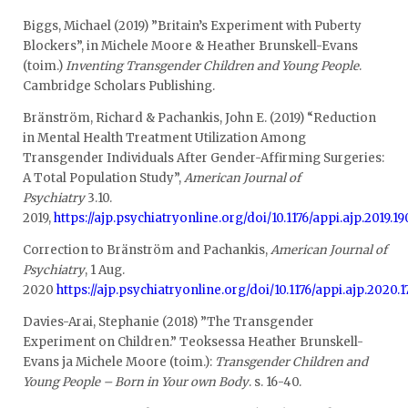
Biggs, Michael (2019) ”Britain’s Experiment with Puberty
Blockers”, in Michele Moore & Heather Brunskell-Evans
(toim.)
Inventing Transgender Children and Young People
.
Cambridge Scholars Publishing.
Bränström, Richard & Pachankis, John E. (2019) “Reduction
in Mental Health Treatment Utilization Among
Transgender Individuals After Gender-Affirming Surgeries:
A Total Population Study”,
American Journal of
Psychiatry
3.10.
2019,
https://ajp.psychiatryonline.org/doi/10.1176/appi.ajp.2019.1
Correction to Bränström and Pachankis,
American Journal of
Psychiatry
, 1 Aug.
2020
https://ajp.psychiatryonline.org/doi/10.1176/appi.ajp.2020.
Davies-Arai, Stephanie (2018) ”The Transgender
Experiment on Children.” Teoksessa Heather Brunskell-
Evans ja Michele Moore (toim.):
Transgender Children and
Young People – Born in Your own Body
. s. 16-40.