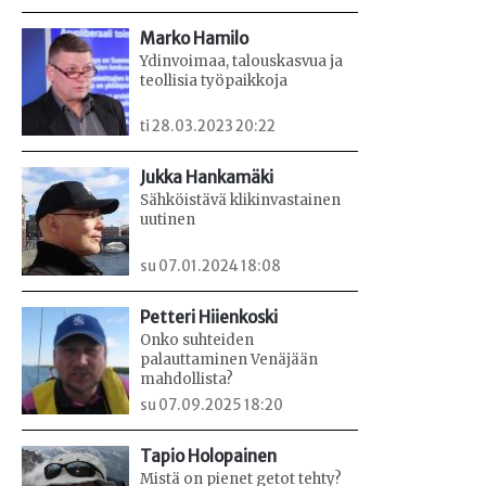
Marko Hamilo
Ydinvoimaa, talouskasvua ja
teollisia työpaikkoja
ti 28.03.2023 20:22
Jukka Hankamäki
Sähköistävä klikinvastainen
uutinen
su 07.01.2024 18:08
Petteri Hiienkoski
Onko suhteiden
palauttaminen Venäjään
mahdollista?
su 07.09.2025 18:20
Tapio Holopainen
Mistä on pienet getot tehty?