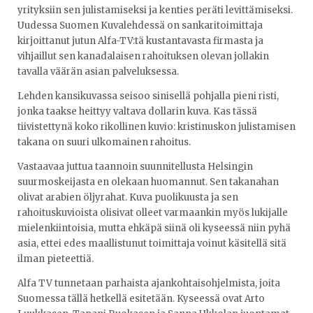
yrityksiin sen julistamiseksi ja kenties peräti levittämiseksi.
Uudessa Suomen Kuvalehdessä on sankaritoimittaja
kirjoittanut jutun Alfa-TV:tä kustantavasta firmasta ja
vihjaillut sen kanadalaisen rahoituksen olevan jollakin
tavalla väärän asian palveluksessa.
Lehden kansikuvassa seisoo sinisellä pohjalla pieni risti,
jonka taakse heittyy valtava dollarin kuva. Kas tässä
tiivistettynä koko rikollinen kuvio: kristinuskon julistamisen
takana on suuri ulkomainen rahoitus.
Vastaavaa juttua taannoin suunnitellusta Helsingin
suurmoskeijasta en olekaan huomannut. Sen takanahan
olivat arabien öljyrahat. Kuva puolikuusta ja sen
rahoituskuvioista olisivat olleet varmaankin myös lukijalle
mielenkiintoisia, mutta ehkäpä siinä oli kyseessä niin pyhä
asia, ettei edes maallistunut toimittaja voinut käsitellä sitä
ilman pieteettiä.
Alfa TV tunnetaan parhaista ajankohtaisohjelmista, joita
Suomessa tällä hetkellä esitetään. Kyseessä ovat Arto