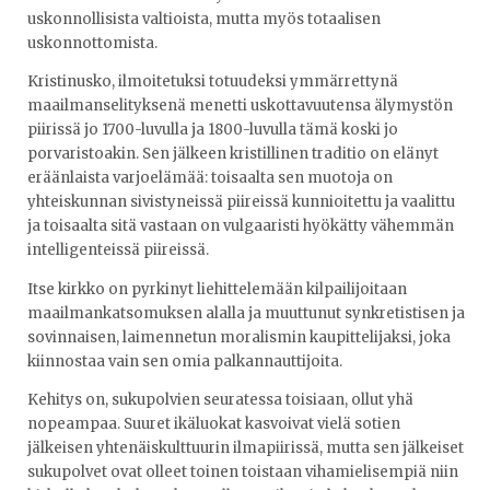
uskonnollisista valtioista, mutta myös totaalisen
uskonnottomista.
Kristinusko, ilmoitetuksi totuudeksi ymmärrettynä
maailmanselityksenä menetti uskottavuutensa älymystön
piirissä jo 1700-luvulla ja 1800-luvulla tämä koski jo
porvaristoakin. Sen jälkeen kristillinen traditio on elänyt
eräänlaista varjoelämää: toisaalta sen muotoja on
yhteiskunnan sivistyneissä piireissä kunnioitettu ja vaalittu
ja toisaalta sitä vastaan on vulgaaristi hyökätty vähemmän
intelligenteissä piireissä.
Itse kirkko on pyrkinyt liehittelemään kilpailijoitaan
maailmankatsomuksen alalla ja muuttunut synkretistisen ja
sovinnaisen, laimennetun moralismin kaupittelijaksi, joka
kiinnostaa vain sen omia palkannauttijoita.
Kehitys on, sukupolvien seuratessa toisiaan, ollut yhä
nopeampaa. Suuret ikäluokat kasvoivat vielä sotien
jälkeisen yhtenäiskulttuurin ilmapiirissä, mutta sen jälkeiset
sukupolvet ovat olleet toinen toistaan vihamielisempiä niin