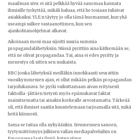
maailman sivu: ei sitä pelkkää hyvää sanomaa kannata
ihmisille tyrkyttää, mikäli haluaa, että he tosiaan tulisivat
asiakkaiksi. YLE:n täytyy jo olla tämä huomannut, kun yhä
useampi sulkee vastaanottimen, kun sen
ajankohtaisohjelmat alkavat.
Aikoinaan moni maa sijoitti suuria summia
propagandalähetyksiin. Niissä pyrittiin aina kätkemään se,
että ne olivat propagandaa. Tai, aina ei edes pyritty ja
menestys oli sitten sen mukaista.
BBC-jonka lähetyksiä meilläkin innokkaasti seurattiin
vuosikymmenien ajan, ei ollut mikään pelkän propagandan
tarjoilukanava. Se pyrki vaikuttamaan aivan erityisesti
faktoilla -jättäen tietysti myös epämukavat faktat
mainitsematta tai ainakin korkealle arvostamatta. Tärkeää
oli, että ihmiset saatiin kuuntelemaan tarjoamalla sitä, mikä
heitä kiinnosti.
Sama se taitaa olla nykyäänkin. Sivumennen sanoen,
tyytymättömyys julkisen vallan mediapalveluihin on
Euroopassa laaja ilmiö, kuten viime