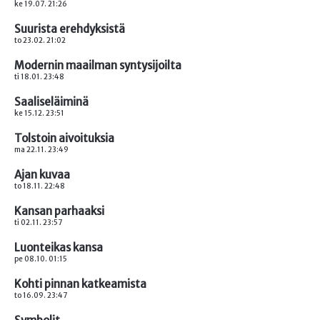
ke 19.07. 21:26
Suurista erehdyksistä
to 23.02. 21:02
Modernin maailman syntysijoilta
ti 18.01. 23:48
Saaliseläiminä
ke 15.12. 23:51
Tolstoin aivoituksia
ma 22.11. 23:49
Ajan kuvaa
to 18.11. 22:48
Kansan parhaaksi
ti 02.11. 23:57
Luonteikas kansa
pe 08.10. 01:15
Kohti pinnan katkeamista
to 16.09. 23:47