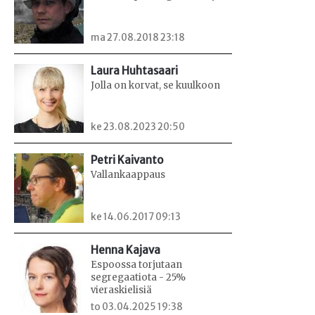
ma 27.08.2018 23:18
Laura Huhtasaari
Jolla on korvat, se kuulkoon
ke 23.08.2023 20:50
Petri Kaivanto
Vallankaappaus
ke 14.06.2017 09:13
Henna Kajava
Espoossa torjutaan
segregaatiota - 25%
vieraskielisiä
to 03.04.2025 19:38