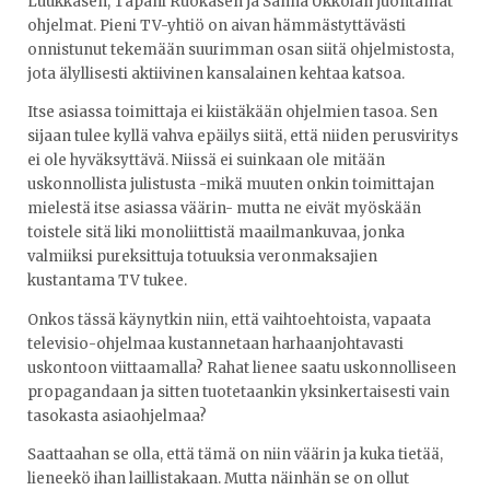
Luukkasen, Tapani Ruokasen ja Sanna Ukkolan juontamat
ohjelmat. Pieni TV-yhtiö on aivan hämmästyttävästi
onnistunut tekemään suurimman osan siitä ohjelmistosta,
jota älyllisesti aktiivinen kansalainen kehtaa katsoa.
Itse asiassa toimittaja ei kiistäkään ohjelmien tasoa. Sen
sijaan tulee kyllä vahva epäilys siitä, että niiden perusviritys
ei ole hyväksyttävä. Niissä ei suinkaan ole mitään
uskonnollista julistusta -mikä muuten onkin toimittajan
mielestä itse asiassa väärin- mutta ne eivät myöskään
toistele sitä liki monoliittistä maailmankuvaa, jonka
valmiiksi pureksittuja totuuksia veronmaksajien
kustantama TV tukee.
Onkos tässä käynytkin niin, että vaihtoehtoista, vapaata
televisio-ohjelmaa kustannetaan harhaanjohtavasti
uskontoon viittaamalla? Rahat lienee saatu uskonnolliseen
propagandaan ja sitten tuotetaankin yksinkertaisesti vain
tasokasta asiaohjelmaa?
Saattaahan se olla, että tämä on niin väärin ja kuka tietää,
lieneekö ihan laillistakaan. Mutta näinhän se on ollut