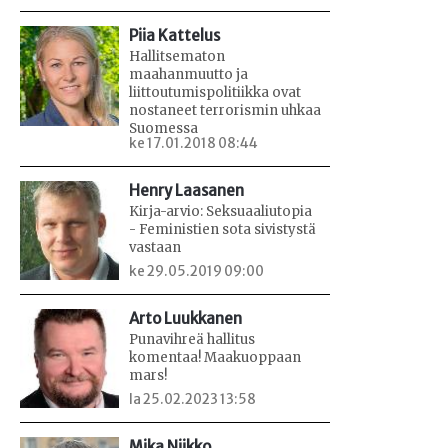
Piia Kattelus
Hallitsematon
maahanmuutto ja
liittoutumispolitiikka ovat
nostaneet terrorismin uhkaa
Suomessa
ke 17.01.2018 08:44
Henry Laasanen
Kirja-arvio: Seksuaaliutopia
- Feministien sota sivistystä
vastaan
ke 29.05.2019 09:00
Arto Luukkanen
Punavihreä hallitus
komentaa! Maakuoppaan
mars!
la 25.02.2023 13:58
Mika Niikko