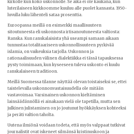
kirkolle kun koko uskonnolle. Se aika ei ole kaukana, kun
luterilaiseen kirkkoomme kuuluu alle puolet kansasta. 1950-
luvulla luku lähenteli sataa prosenttia.
Euroopassa meillä on esimerkki maallisuuteen
sitoutuneesta eli uskonnosta irtisanoutuneesta valtiosta:
Ranska. Kun ranskalaisista yhä useampi samaan aikaan
tunnustaa totalitaariseen uskonnollisuuteen pyrkivää
islamia, on vaikeuksia tarjolla. Uskonnon ja
rationaalisuuden välinen dialektiikka ei tässä tapauksessa
pysty toimimaan, kun kyseeseen tuleva uskonto ei kuulu
ranskalaiseen traditioon.
Meillä Suomessa tilanne näyttää olevan toistaiseksi se, ettei
taistelevalla uskonnonvastaisuudella ole mitään
vastavoimaa. Varsinainen uskonnon kieltäminen
lainsäädännöllä ei ainakaan vielä ole tapetilla, mutta sen
julkinen julistaminen on jo joutunut hyökkäyksen kohteeksi
ja peräti valtion taholta.
Uutena ilmiönä voidaan todeta, että myös valppaat tutkivat
journalistit ovat iskeneet silmänsä kristinuskoon ja