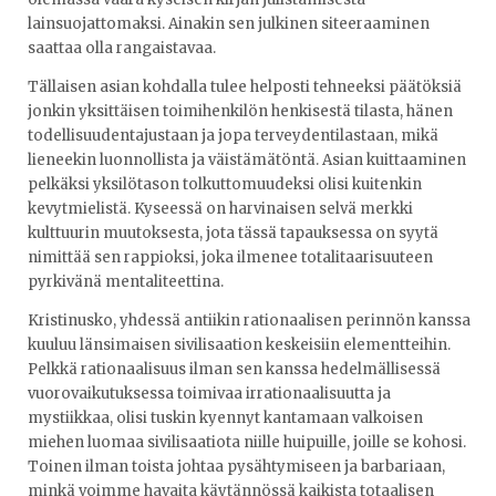
lainsuojattomaksi. Ainakin sen julkinen siteeraaminen
saattaa olla rangaistavaa.
Tällaisen asian kohdalla tulee helposti tehneeksi päätöksiä
jonkin yksittäisen toimihenkilön henkisestä tilasta, hänen
todellisuudentajustaan ja jopa terveydentilastaan, mikä
lieneekin luonnollista ja väistämätöntä. Asian kuittaaminen
pelkäksi yksilötason tolkuttomuudeksi olisi kuitenkin
kevytmielistä. Kyseessä on harvinaisen selvä merkki
kulttuurin muutoksesta, jota tässä tapauksessa on syytä
nimittää sen rappioksi, joka ilmenee totalitaarisuuteen
pyrkivänä mentaliteettina.
Kristinusko, yhdessä antiikin rationaalisen perinnön kanssa
kuuluu länsimaisen sivilisaation keskeisiin elementteihin.
Pelkkä rationaalisuus ilman sen kanssa hedelmällisessä
vuorovaikutuksessa toimivaa irrationaalisuutta ja
mystiikkaa, olisi tuskin kyennyt kantamaan valkoisen
miehen luomaa sivilisaatiota niille huipuille, joille se kohosi.
Toinen ilman toista johtaa pysähtymiseen ja barbariaan,
minkä voimme havaita käytännössä kaikista totaalisen