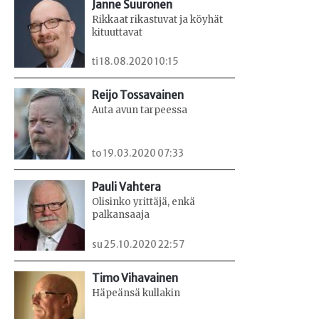
Janne Suuronen
Rikkaat rikastuvat ja köyhät
kituuttavat
ti 18.08.2020 10:15
Reijo Tossavainen
Auta avun tarpeessa
to 19.03.2020 07:33
Pauli Vahtera
Olisinko yrittäjä, enkä
palkansaaja
su 25.10.2020 22:57
Timo Vihavainen
Häpeänsä kullakin