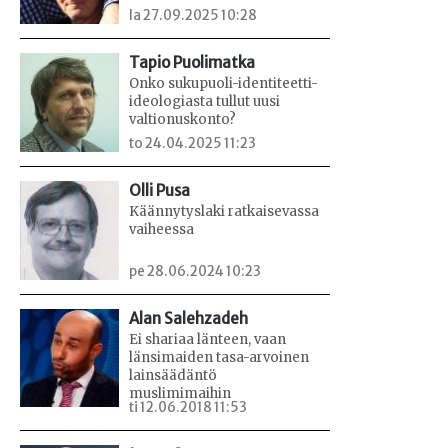
la 27.09.2025 10:28
Tapio Puolimatka
Onko sukupuoli-identiteetti-
ideologiasta tullut uusi
valtionuskonto?
to 24.04.2025 11:23
Olli Pusa
Käännytyslaki ratkaisevassa
vaiheessa
pe 28.06.2024 10:23
Alan Salehzadeh
Ei shariaa länteen, vaan
länsimaiden tasa-arvoinen
lainsäädäntö
muslimimaihin
ti 12.06.2018 11:53