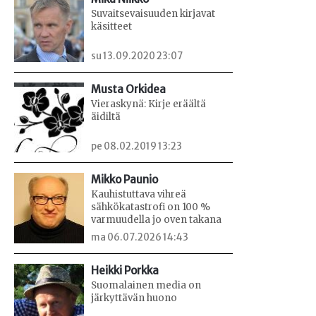
Suvaitsevaisuuden kirjavat
käsitteet
su 13.09.2020 23:07
Musta Orkidea
Vieraskynä: Kirje eräältä
äidiltä
pe 08.02.2019 13:23
Mikko Paunio
Kauhistuttava vihreä
sähkökatastrofi on 100 %
varmuudella jo oven takana
ma 06.07.2026 14:43
Heikki Porkka
Suomalainen media on
järkyttävän huono