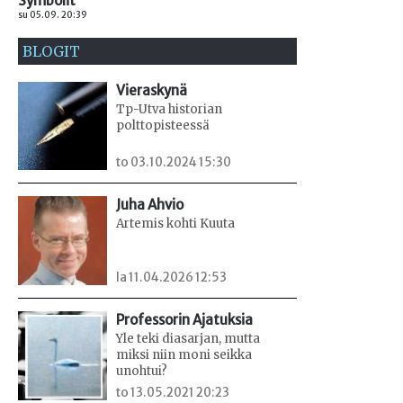
Symbolit
su 05.09. 20:39
BLOGIT
Vieraskynä
Tp-Utva historian
polttopisteessä
to 03.10.2024 15:30
Juha Ahvio
Artemis kohti Kuuta
la 11.04.2026 12:53
Professorin Ajatuksia
Yle teki diasarjan, mutta
miksi niin moni seikka
unohtui?
to 13.05.2021 20:23