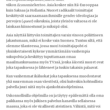
viikon
Economist
kertoo. Asia koskee niin Itä-Eurooppaa
kuin Saksaa ja Hollantia. Nuoret radikaalit toimittajat
keskittyvät saarnaamaan ihmisille gender-ideologiaa ja
pervojen (
queer
) oikeuksia, joista yleisön valtaosa ei ole
lainkaan kiinnostunut ja miksipä olisi.
Asia näyttää liittyvän toimittajien varsin vinoon poliittiseen
jakautumaan, mikä ei koske vain Suomea. Tuntuu siltä, että
olemme tilanteessa, jossa nuori toimittajapolvi ei
yksinkertaisesti kykene ymmärtämään vanhempia
sukupolvia ja keskittyy tuputtamaan omaa
maailmankuvaansa myös TV:ssä, jonka äärestä nuoret ovat
joka tapauksessa jo lähteneet ja tuskin takaisin palaavat.
Kun vanhemmat ikäluokat joka tapauksessa muodostavat
yhä suuremman osan väestöstä, olisi kuitenkin kohtuullista
palvella juuri niitä myös ajankohtaisohjelmissa.
Uskonnollisilla ohjelmilla on ja täytyy epäilemättä olla oma
paikkansa myös julkisen palvelun kanavilla sellaisessa
maassa, joka ei ole virallisesti ateistinen. Vähintä, mitä voi