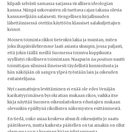
kilpaili selvästi samassa sarjassa virallisen ideologian
kanssa. Niinpä uskovaisten oli tuettava rajan takana olevia
kanssaveljiään salaisesti. Hengellisen kirjallisuuden
lähettämisessä otettiin käyttöön klassiset salakuljettajien
keinot.
Moinen toiminta rikkoi tietenkin lakia ja muistan, miten
joku iltapäivälehtemme laati asiasta skuupin, jossa paljasti,
että jokin täällä meillä Suomessa toimiva kuppikunta
syyllistyi rikolliseen toimintaan. Naapurin
ius positum
nautti
toimittajan silmissä ilmeisesti täydellistä kunnioitusta ja
hän näköjään oli sangen ylpeä työstään lain ja oikeuden
esitaistelijana.
Nyt raamattujen levittäminen ei enää ole edes Venäjän
karikatyyrimäisen byrokratian mukaan rikos, vaikka itse
kirja näyttää Suomen oikeuslaitoksen edustajien mukaan
olevankin epäiltynä rikollisten näkemysten esittämisestä.
En tiedä, onko asiaa koskeva absurdi oikeusjuttu jo saatu
päätökseen, mutta kaikesta päätellen on tai ainakin on ollut
olemassa vaara kyseisen kirjan julistamisesta