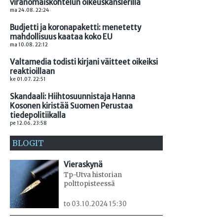
viranomaiskohtelun oikeuskanslerilla
ma 24.08. 22:24
Budjetti ja koronapaketti: menetetty
mahdollisuus kaataa koko EU
ma 10.08. 22:12
Valtamedia todisti kirjani väitteet oikeiksi
reaktioillaan
ke 01.07. 22:51
Skandaali: Hiihtosuunnistaja Hanna
Kosonen kiristää Suomen Perustaa
tiedepolitiikalla
pe 12.06. 23:58
BLOGIT
Vieraskynä
Tp-Utva historian
polttopisteessä
to 03.10.2024 15:30