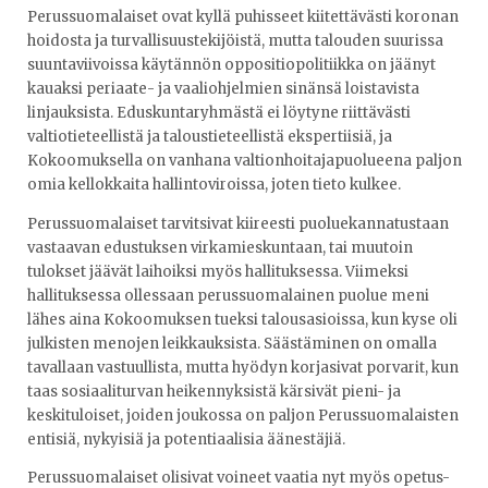
Perussuomalaiset ovat kyllä puhisseet kiitettävästi koronan
hoidosta ja turvallisuustekijöistä, mutta talouden suurissa
suuntaviivoissa käytännön oppositiopolitiikka on jäänyt
kauaksi periaate- ja vaaliohjelmien sinänsä loistavista
linjauksista. Eduskuntaryhmästä ei löytyne riittävästi
valtiotieteellistä ja taloustieteellistä ekspertiisiä, ja
Kokoomuksella on vanhana valtionhoitajapuolueena paljon
omia kellokkaita hallintoviroissa, joten tieto kulkee.
Perussuomalaiset tarvitsivat kiireesti puoluekannatustaan
vastaavan edustuksen virkamieskuntaan, tai muutoin
tulokset jäävät laihoiksi myös hallituksessa. Viimeksi
hallituksessa ollessaan perussuomalainen puolue meni
lähes aina Kokoomuksen tueksi talousasioissa, kun kyse oli
julkisten menojen leikkauksista. Säästäminen on omalla
tavallaan vastuullista, mutta hyödyn korjasivat porvarit, kun
taas sosiaaliturvan heikennyksistä kärsivät pieni- ja
keskituloiset, joiden joukossa on paljon Perussuomalaisten
entisiä, nykyisiä ja potentiaalisia äänestäjiä.
Perussuomalaiset olisivat voineet vaatia nyt myös opetus-