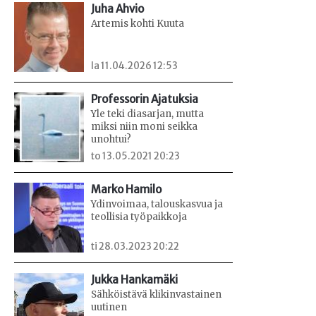
Juha Ahvio
Artemis kohti Kuuta
la 11.04.2026 12:53
Professorin Ajatuksia
Yle teki diasarjan, mutta
miksi niin moni seikka
unohtui?
to 13.05.2021 20:23
Marko Hamilo
Ydinvoimaa, talouskasvua ja
teollisia työpaikkoja
ti 28.03.2023 20:22
Jukka Hankamäki
Sähköistävä klikinvastainen
uutinen