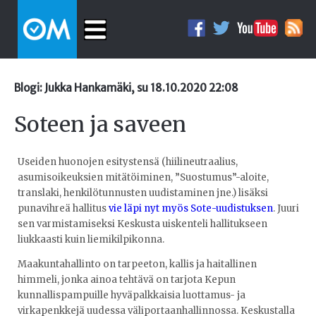
Blogi: Jukka Hankamäki, su 18.10.2020 22:08
Soteen ja saveen
Useiden huonojen esitystensä (hiilineutraalius,
asumisoikeuksien mitätöiminen, ”Suostumus”-aloite,
translaki, henkilötunnusten uudistaminen jne.) lisäksi
punavihreä hallitus
vie läpi nyt myös Sote-uudistuksen
. Juuri
sen varmistamiseksi Keskusta uiskenteli hallitukseen
liukkaasti kuin liemikilpikonna.
Maakuntahallinto on tarpeeton, kallis ja haitallinen
himmeli, jonka ainoa tehtävä on tarjota Kepun
kunnallispampuille hyväpalkkaisia luottamus- ja
virkapenkkejä uudessa väliportaanhallinnossa. Keskustalla