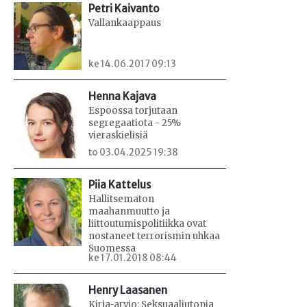
Petri Kaivanto
Vallankaappaus
ke 14.06.2017 09:13
Henna Kajava
Espoossa torjutaan
segregaatiota - 25%
vieraskielisiä
to 03.04.2025 19:38
Piia Kattelus
Hallitsematon
maahanmuutto ja
liittoutumispolitiikka ovat
nostaneet terrorismin uhkaa
Suomessa
ke 17.01.2018 08:44
Henry Laasanen
Kirja-arvio: Seksuaaliutopia