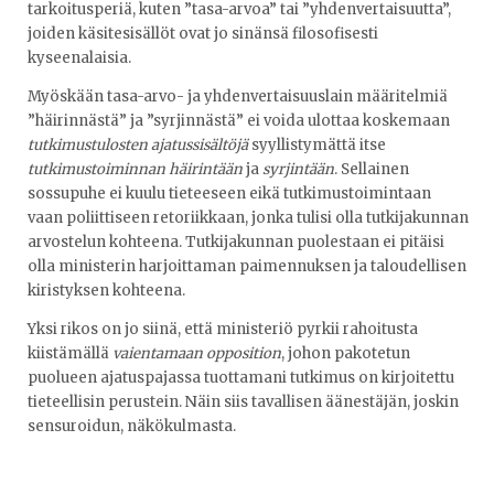
tarkoitusperiä, kuten ”tasa-arvoa” tai ”yhdenvertaisuutta”,
joiden käsitesisällöt ovat jo sinänsä filosofisesti
kyseenalaisia.
Myöskään tasa-arvo- ja yhdenvertaisuuslain määritelmiä
”häirinnästä” ja ”syrjinnästä” ei voida ulottaa koskemaan
tutkimustulosten ajatussisältöjä
syyllistymättä itse
tutkimustoiminnan häirintään
ja
syrjintään
. Sellainen
sossupuhe ei kuulu tieteeseen eikä tutkimustoimintaan
vaan poliittiseen retoriikkaan, jonka tulisi olla tutkijakunnan
arvostelun kohteena. Tutkijakunnan puolestaan ei pitäisi
olla ministerin harjoittaman paimennuksen ja taloudellisen
kiristyksen kohteena.
Yksi rikos on jo siinä, että ministeriö pyrkii rahoitusta
kiistämällä
vaientamaan opposition
, johon pakotetun
puolueen ajatuspajassa tuottamani tutkimus on kirjoitettu
tieteellisin perustein. Näin siis tavallisen äänestäjän, joskin
sensuroidun, näkökulmasta.