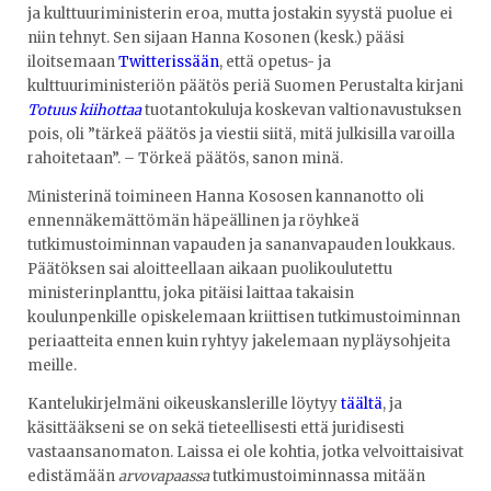
ja kulttuuriministerin eroa, mutta jostakin syystä puolue ei
niin tehnyt. Sen sijaan Hanna Kosonen (kesk.) pääsi
iloitsemaan
Twitterissään
, että opetus- ja
kulttuuriministeriön päätös periä Suomen Perustalta kirjani
Totuus kiihottaa
tuotantokuluja koskevan valtionavustuksen
pois, oli ”tärkeä päätös ja viestii siitä, mitä julkisilla varoilla
rahoitetaan”. – Törkeä päätös, sanon minä.
Ministerinä toimineen Hanna Kososen kannanotto oli
ennennäkemättömän häpeällinen ja röyhkeä
tutkimustoiminnan vapauden ja sananvapauden loukkaus.
Päätöksen sai aloitteellaan aikaan puolikoulutettu
ministerinplanttu, joka pitäisi laittaa takaisin
koulunpenkille opiskelemaan kriittisen tutkimustoiminnan
periaatteita ennen kuin ryhtyy jakelemaan nypläysohjeita
meille.
Kantelukirjelmäni oikeuskanslerille löytyy
täältä
, ja
käsittääkseni se on sekä tieteellisesti että juridisesti
vastaansanomaton. Laissa ei ole kohtia, jotka velvoittaisivat
edistämään
arvovapaassa
tutkimustoiminnassa mitään