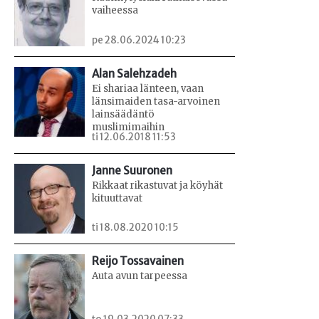
vaiheessa
pe 28.06.2024 10:23
Alan Salehzadeh
Ei shariaa länteen, vaan
länsimaiden tasa-arvoinen
lainsäädäntö
muslimimaihin
ti 12.06.2018 11:53
Janne Suuronen
Rikkaat rikastuvat ja köyhät
kituuttavat
ti 18.08.2020 10:15
Reijo Tossavainen
Auta avun tarpeessa