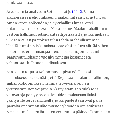
kuntavaaleissa.
Arvostelin ja analysoin Soten haitat jo
täällä
. Erona
alkuperäiseen ehdotukseen maakunnat saisivat nyt myös
oman verotusoikeuden, ja nykyhallitus lupaa, ettei
kokonaisverotus kasva. – Kuka uskoo? Maakuntahallinto on
vastoin hallinnon subsidiariteettiperiaatetta, jonka mukaan
julkisen vallan päätökset tulisi tehdä mahdollisimman
lähellä ihmisiä, siis kunnissa. Sote olisi pitänyt siirtää siihen
historiallisten muinaisjäänteiden kasaan, jonne läänit
päätyivät tuloksena vuosikymmeniä kestäneestä
väliportaan hallinnon uudistuksesta.
Sen sijaan Kepu ja Kokoomus sopivat edellisessä
hallituksessa keskenään, että Kepu saa maakuntahallinnon,
mikäli Kokoomuksen hellimä terveyspalvelujen
yksityistäminen voi jatkua. Yksityistämisen tuloksena
verovaroja päätyy ostopalveluiden maksusuorituksina
yksityisille terveysfirmoille, jotka puolestaan ovat päivä
päivältä enemmän ulkomaisten yhtiöiden omistuksessa.
Näin suomalaisten ihmisten veroeuroja päätyy ulkomaisten