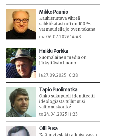
Mikko Paunio
Kauhistuttava vihreä
sähkökatastrofi on 100 %
varmuudella jo oven takana
ma 06.07.2026 14:43
Heikki Porkka
Suomalainen media on
järkyttävän huono
la 27.09.2025 10:28
Tapio Puolimatka
Onko sukupuoli-identiteetti-
ideologiasta tullut uusi
valtionuskonto?
to 24.04.2025 11:23
Olli Pusa
Käännytyslaki ratkaisevassa