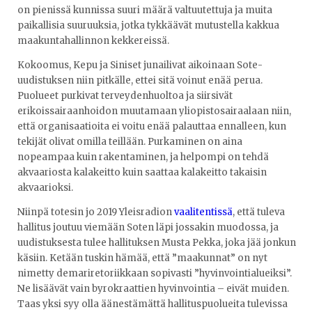
on pienissä kunnissa suuri määrä valtuutettuja ja muita
paikallisia suuruuksia, jotka tykkäävät mutustella kakkua
maakuntahallinnon kekkereissä.
Kokoomus, Kepu ja Siniset junailivat aikoinaan Sote-
uudistuksen niin pitkälle, ettei sitä voinut enää perua.
Puolueet purkivat terveydenhuoltoa ja siirsivät
erikoissairaanhoidon muutamaan yliopistosairaalaan niin,
että organisaatioita ei voitu enää palauttaa ennalleen, kun
tekijät olivat omilla teillään. Purkaminen on aina
nopeampaa kuin rakentaminen, ja helpompi on tehdä
akvaariosta kalakeitto kuin saattaa kalakeitto takaisin
akvaarioksi.
Niinpä totesin jo 2019 Yleisradion
vaalitentissä
, että tuleva
hallitus joutuu viemään Soten läpi jossakin muodossa, ja
uudistuksesta tulee hallituksen Musta Pekka, joka jää jonkun
käsiin. Ketään tuskin hämää, että ”maakunnat” on nyt
nimetty demariretoriikkaan sopivasti ”hyvinvointialueiksi”.
Ne lisäävät vain byrokraattien hyvinvointia – eivät muiden.
Taas yksi syy olla äänestämättä hallituspuolueita tulevissa