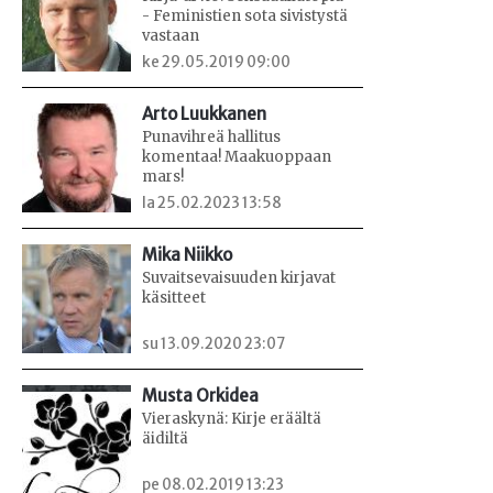
- Feministien sota sivistystä
vastaan
ke 29.05.2019 09:00
Arto Luukkanen
Punavihreä hallitus
komentaa! Maakuoppaan
mars!
la 25.02.2023 13:58
Mika Niikko
Suvaitsevaisuuden kirjavat
käsitteet
su 13.09.2020 23:07
Musta Orkidea
Vieraskynä: Kirje eräältä
äidiltä
pe 08.02.2019 13:23