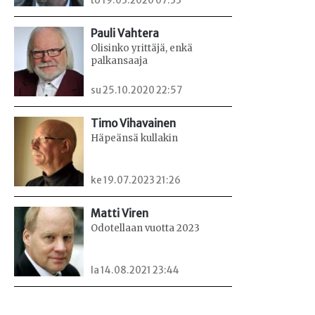
to 19.03.2020 07:33
Pauli Vahtera
Olisinko yrittäjä, enkä
palkansaaja
su 25.10.2020 22:57
Timo Vihavainen
Häpeänsä kullakin
ke 19.07.2023 21:26
Matti Viren
Odotellaan vuotta 2023
la 14.08.2021 23:44