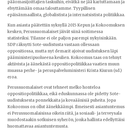
pääomasijoittajien taskuihin, eivätkä ne jää kartuttamaan ja
elvyttämään omaa talouttamme. Tyypillisen
epäisänmaallista, globalistista ja internatsistista politiikkaa.
Kun asiasta päätettiin syksyllä 2015 Kepun ja Kokoomuksen
kesken, Perussuomalaiset jäivät siinä soitimessa
statisteiksi. Tilanne ei ole paljon parempi nykyisinkään.
SDP räksytti Sote-uudistusta vastaan ollessaan
oppositiossa, mutta nyt demarit ajoivat uudistuksen läpi
pääministeripuolueena keulien. Kokoomus taas on tehnyt
aktiivista ja äänekästä oppositiopolitiikkaa vaatien muun
muassa perhe- ja peruspalveluministeri Krista Kiurun (sd.)
eroa.
Perussuomalaiset ovat tehneet melko honteloa
oppositiopolitiikkaa, eikä eduskunnassa ole pidetty Sote-
uudistuksesta ponnekkaita ja kovaäänisiä puheita. Jopa
Kokoomus on ollut äänekkäämpi. Ilmeisesti asiantuntemus
ei Perussuomalaisissa oikein riitä, ja sosiaali- ja terveysala
muodostaakin sotkuisen syherön, jonka hallinta edellyttäisi
huomattavaa asiantuntemusta.