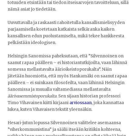
totuuden etsintään tai tiedon itseisarvojen tavoitteluun, sillä
nämä asiat jo tiedetään.
Uuvuttavalla ja raskaasti rahoitetulla kansallismielisyyden
parjaamisella koetetaan katkaista selkäranka kaiken
kansallisen edun puolustamiselta, mikä tekee hankkeesta
pelkästään ideologisen.
Helsingin Sanomissa paheksutaan, että ”Silvennoinen on
saanut rapaa päälleen – ei historiantutkijoilta, vaan lähinnä
somessa mellastavalta äärioikeistoporukalta”. Näin
jätetään huomiotta, että myös Hankamäki on saanut rapaa
päälleen – ei suinkaan filosofeilta, vaan lähinnä Helsingin
Sanomissa ja muualla valtamediassa mellastavalta
äärivasemmistoporukalta
. Sen sijaan historian professori
Timo Vihavainen kiitti kirjaani
arviossaan
, joka kannattaa
lukea, kuten Vihavaisen tekstit yleensäkin.
Hesari-jutun lopussa Silvennoinen valittelee asemaansa
”viherkommunistina” ja säälii itseään kritiikin kohteena,