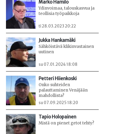
Marko Hamilo
Ydinvoimaa, talouskasvua ja
teollisia työpaikkoja
ti 28.03.2023 20:22
Jukka Hankamäki
Sähköistävä klikinvastainen
uutinen
su 07.01.2024 18:08
Petteri Hiienkoski
Onko suhteiden
palauttaminen Venäjään
mahdollista?
su 07.09.2025 18:20
Tapio Holopainen
Mistä on pienet getot tehty?