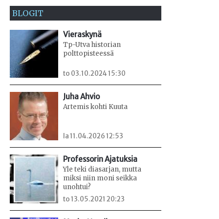
BLOGIT
Vieraskynä
Tp-Utva historian
polttopisteessä
to 03.10.2024 15:30
Juha Ahvio
Artemis kohti Kuuta
la 11.04.2026 12:53
Professorin Ajatuksia
Yle teki diasarjan, mutta
miksi niin moni seikka
unohtui?
to 13.05.2021 20:23