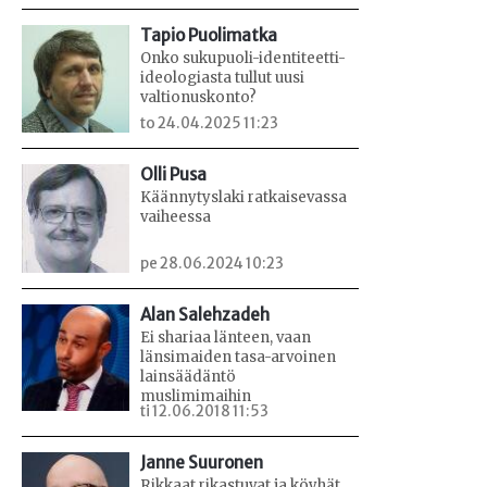
Tapio Puolimatka
Onko sukupuoli-identiteetti-
ideologiasta tullut uusi
valtionuskonto?
to 24.04.2025 11:23
Olli Pusa
Käännytyslaki ratkaisevassa
vaiheessa
pe 28.06.2024 10:23
Alan Salehzadeh
Ei shariaa länteen, vaan
länsimaiden tasa-arvoinen
lainsäädäntö
muslimimaihin
ti 12.06.2018 11:53
Janne Suuronen
Rikkaat rikastuvat ja köyhät