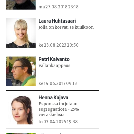
ma 27.08.2018 23:18
Laura Huhtasaari
Jolla on korvat, se kuulkoon
ke 23.08.2023 20:50
Petri Kaivanto
Vallankaappaus
ke 14.06.2017 09:13
Henna Kajava
Espoossa torjutaan
segregaatiota - 25%
vieraskielisiä
to 03.04.2025 19:38