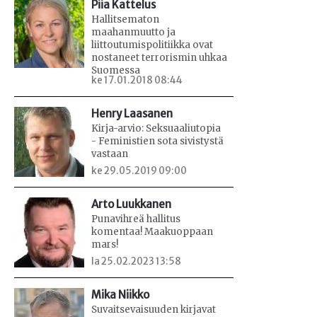
Piia Kattelus
Hallitsematon
maahanmuutto ja
liittoutumispolitiikka ovat
nostaneet terrorismin uhkaa
Suomessa
ke 17.01.2018 08:44
Henry Laasanen
Kirja-arvio: Seksuaaliutopia
- Feministien sota sivistystä
vastaan
ke 29.05.2019 09:00
Arto Luukkanen
Punavihreä hallitus
komentaa! Maakuoppaan
mars!
la 25.02.2023 13:58
Mika Niikko
Suvaitsevaisuuden kirjavat