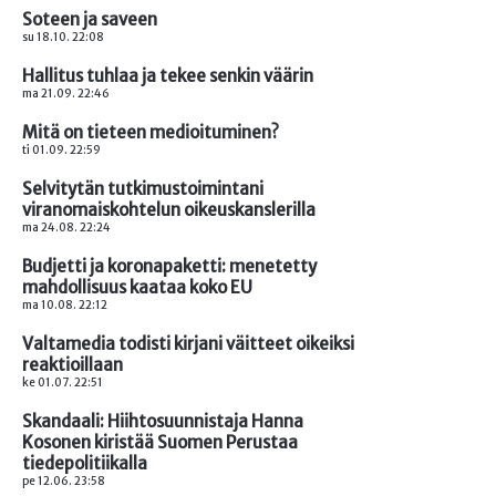
Soteen ja saveen
su 18.10. 22:08
Hallitus tuhlaa ja tekee senkin väärin
ma 21.09. 22:46
Mitä on tieteen medioituminen?
ti 01.09. 22:59
Selvitytän tutkimustoimintani
viranomaiskohtelun oikeuskanslerilla
ma 24.08. 22:24
Budjetti ja koronapaketti: menetetty
mahdollisuus kaataa koko EU
ma 10.08. 22:12
Valtamedia todisti kirjani väitteet oikeiksi
reaktioillaan
ke 01.07. 22:51
Skandaali: Hiihtosuunnistaja Hanna
Kosonen kiristää Suomen Perustaa
tiedepolitiikalla
pe 12.06. 23:58