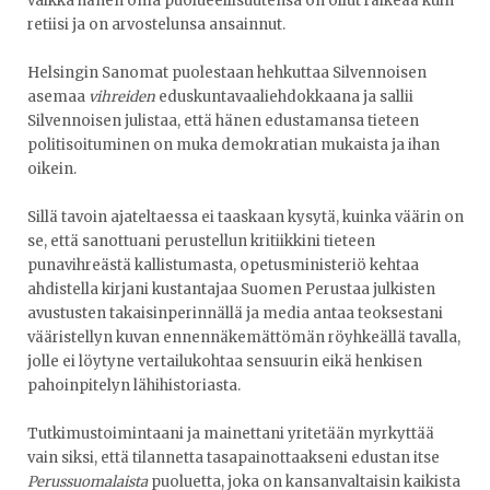
vaikka hänen oma puolueellisuutensa on ollut räikeää kuin
retiisi ja on arvostelunsa ansainnut.
Helsingin Sanomat puolestaan hehkuttaa Silvennoisen
asemaa
vihreiden
eduskuntavaaliehdokkaana ja sallii
Silvennoisen julistaa, että hänen edustamansa tieteen
politisoituminen on muka demokratian mukaista ja ihan
oikein.
Sillä tavoin ajateltaessa ei taaskaan kysytä, kuinka väärin on
se, että sanottuani perustellun kritiikkini tieteen
punavihreästä kallistumasta, opetusministeriö kehtaa
ahdistella kirjani kustantajaa Suomen Perustaa julkisten
avustusten takaisinperinnällä ja media antaa teoksestani
vääristellyn kuvan ennennäkemättömän röyhkeällä tavalla,
jolle ei löytyne vertailukohtaa sensuurin eikä henkisen
pahoinpitelyn lähihistoriasta.
Tutkimustoimintaani ja mainettani yritetään myrkyttää
vain siksi, että tilannetta tasapainottaakseni edustan itse
Perussuomalaista
puoluetta, joka on kansanvaltaisin kaikista