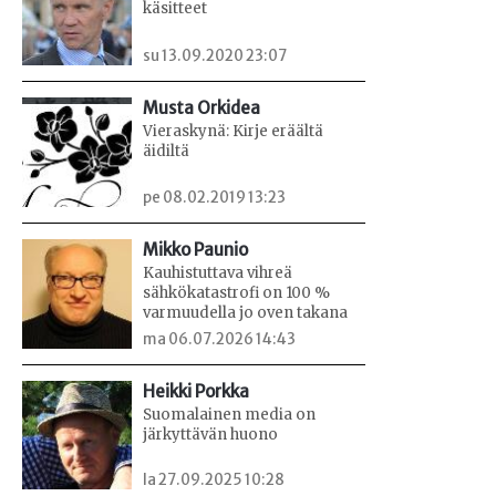
käsitteet
su 13.09.2020 23:07
Musta Orkidea
Vieraskynä: Kirje eräältä
äidiltä
pe 08.02.2019 13:23
Mikko Paunio
Kauhistuttava vihreä
sähkökatastrofi on 100 %
varmuudella jo oven takana
ma 06.07.2026 14:43
Heikki Porkka
Suomalainen media on
järkyttävän huono
la 27.09.2025 10:28