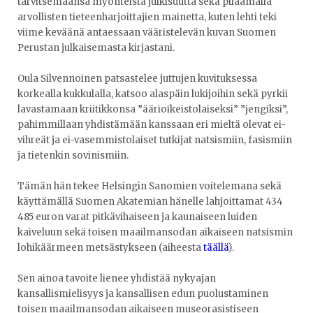
tarvitsemaansa myönteistä julkisuutta sekä pilaamalla
arvollisten tieteenharjoittajien mainetta, kuten lehti teki
viime keväänä antaessaan vääristelevän kuvan Suomen
Perustan julkaisemasta kirjastani.
Oula Silvennoinen patsastelee juttujen kuvituksessa
korkealla kukkulalla, katsoo alaspäin lukijoihin sekä pyrkii
lavastamaan kriitikkonsa ”äärioikeistolaiseksi” ”jengiksi”,
pahimmillaan yhdistämään kanssaan eri mieltä olevat ei-
vihreät ja ei-vasemmistolaiset tutkijat natsismiin, fasismiin
ja tietenkin sovinismiin.
Tämän hän tekee Helsingin Sanomien voitelemana sekä
käyttämällä Suomen Akatemian hänelle lahjoittamat 434
485 euron varat pitkävihaiseen ja kaunaiseen luiden
kaiveluun sekä toisen maailmansodan aikaiseen natsismin
lohikäärmeen metsästykseen (aiheesta
täällä
).
Sen ainoa tavoite lienee yhdistää nykyajan
kansallismielisyys ja kansallisen edun puolustaminen
toisen maailmansodan aikaiseen museorasistiseen