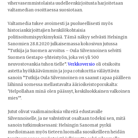
vihervasemmistolaista uudelleenkirjoitusta harjoitetaan
valtamedian osoittaessa suosiotaan.
Valtamedia tukee avoimesti ja puolueellisesti myös
historiankirjoittajien henkilökohtaisia
politisoitumispyrkimyksiä. Tämä näkyy selvästi Helsingin
Sanomien 28.8.2020 julkaisemassa kokosivun jutussa
”Tutkija ja Suomen arvoitus – Oula Silvennoinen selvitti
Suomen Gestapo-yhteistyön, joka vei yli 500
neuvostovankia tuhon tielle”.
Verkkoversio
oli otsikoitu
astetta hyökkäävämmin ja jopa rotukorttia väläyttävin
sanoin ”Tutkija Oula Silvennoinen on saanut rapaa päälleen
lähinnä somessa mellastavalta äärioikeistoporukalta:
’Helpollahan minä olen päässyt, keskiluokkainen valkoinen
mies’”.
Jutut olivat vaalimainoksia vihreitä edustavalle
Silvennoiselle, ja ne vahvistivat osaltaan todeksi sen, mitä
sanoin tutkimuksessani: Helsingin Sanomat pyrkii
medioimaan myös tieteen luomalla suosikeilleen heidän