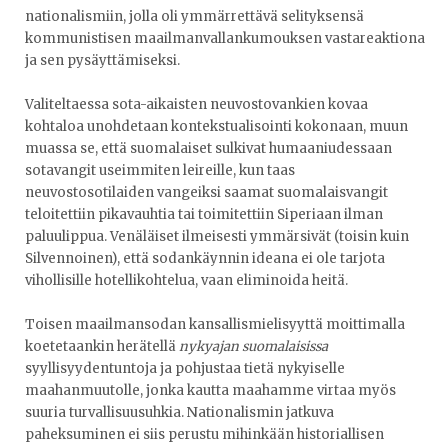
nationalismiin, jolla oli ymmärrettävä selityksensä
kommunistisen maailmanvallankumouksen vastareaktiona
ja sen pysäyttämiseksi.
Valiteltaessa sota-aikaisten neuvostovankien kovaa
kohtaloa unohdetaan kontekstualisointi kokonaan, muun
muassa se, että suomalaiset sulkivat humaaniudessaan
sotavangit useimmiten leireille, kun taas
neuvostosotilaiden vangeiksi saamat suomalaisvangit
teloitettiin pikavauhtia tai toimitettiin Siperiaan ilman
paluulippua. Venäläiset ilmeisesti ymmärsivät (toisin kuin
Silvennoinen), että sodankäynnin ideana ei ole tarjota
vihollisille hotellikohtelua, vaan eliminoida heitä.
Toisen maailmansodan kansallismielisyyttä moittimalla
koetetaankin herätellä
nykyajan suomalaisissa
syyllisyydentuntoja ja pohjustaa tietä nykyiselle
maahanmuutolle, jonka kautta maahamme virtaa myös
suuria turvallisuusuhkia. Nationalismin jatkuva
paheksuminen ei siis perustu mihinkään historiallisen