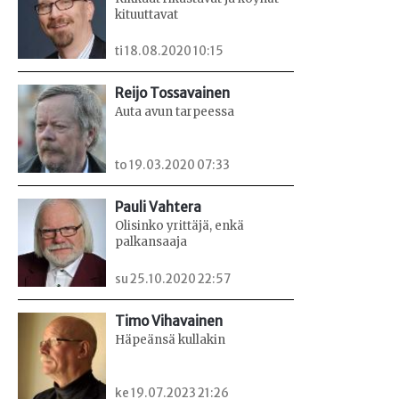
kituuttavat
ti 18.08.2020 10:15
Reijo Tossavainen
Auta avun tarpeessa
to 19.03.2020 07:33
Pauli Vahtera
Olisinko yrittäjä, enkä
palkansaaja
su 25.10.2020 22:57
Timo Vihavainen
Häpeänsä kullakin
ke 19.07.2023 21:26