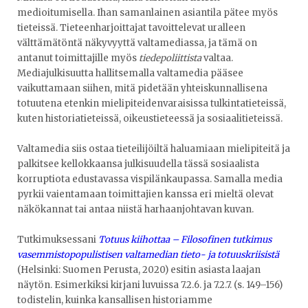
medioitumisella. Ihan samanlainen asiantila pätee myös
tieteissä. Tieteenharjoittajat tavoittelevat uralleen
välttämätöntä näkyvyyttä valtamediassa, ja tämä on
antanut toimittajille myös
tiedepoliittista
valtaa.
Mediajulkisuutta hallitsemalla valtamedia pääsee
vaikuttamaan siihen, mitä pidetään yhteiskunnallisena
totuutena etenkin mielipiteidenvaraisissa tulkintatieteissä,
kuten historiatieteissä, oikeustieteessä ja sosiaalitieteissä.
Valtamedia siis ostaa tieteilijöiltä haluamiaan mielipiteitä ja
palkitsee kellokkaansa julkisuudella tässä sosiaalista
korruptiota edustavassa vispilänkaupassa. Samalla media
pyrkii vaientamaan toimittajien kanssa eri mieltä olevat
näkökannat tai antaa niistä harhaanjohtavan kuvan.
Tutkimuksessani
Totuus kiihottaa – Filosofinen tutkimus
vasemmistopopulistisen valtamedian tieto- ja totuuskriisistä
(Helsinki: Suomen Perusta, 2020) esitin asiasta laajan
näytön. Esimerkiksi kirjani luvuissa 7.2.6. ja 7.2.7. (s. 149–156)
todistelin, kuinka kansallisen historiamme