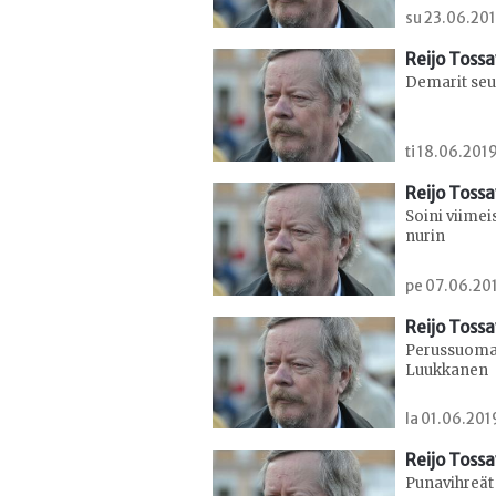
su 23.06.201
Reijo Toss
Demarit seur
ti 18.06.2019
Reijo Toss
Soini viimei
nurin
pe 07.06.201
Reijo Toss
Perussuomal
Luukkanen
la 01.06.201
Reijo Toss
Punavihreät 