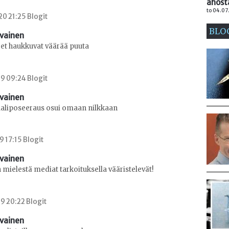
ahost
to 04.07
0 21:25 Blogit
BLO
avainen
ret haukkuvat väärää puuta
9 09:24 Blogit
avainen
liposeeraus osui omaan nilkkaan
9 17:15 Blogit
avainen
 mielestä mediat tarkoituksella vääristelevät!
9 20:22 Blogit
avainen