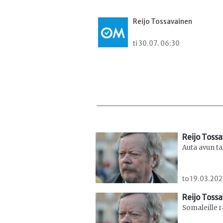
Reijo Tossavainen
ti 30.07. 06:30
Reijo Toss
Auta avun t
to 19.03.202
Reijo Toss
Somaleille r