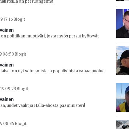
alisteilla on persuongelma
9 17:16 Blogit
avainen
on politiikan muotiväri, josta myös persut hyötyvät
9 08:50 Blogit
avainen
aiset on nyt soinismista ja populismista vapaa puolue
19 09:23 Blogit
avainen
oaa, uudet vaalit ja Halla-ahosta pääministeri!
9 08:35 Blogit