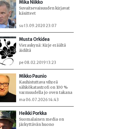
Mika Niikko
Suvaitsevaisuuden kirjavat
käsitteet
su 13.09.2020 23:07
Musta Orkidea
Vieraskynä: Kirje eräältä
äidiltä
pe 08.02.2019 13:23
Mikko Paunio
Kauhistuttava vihreä
sähkökatastrofi on 100 %
varmuudella jo oven takana
ma 06.07.2026 14:43
Heikki Porkka
Suomalainen media on
järkyttävän huono