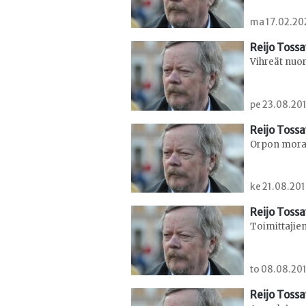
ma 17.02.202
Reijo Toss
Vihreät nuo
pe 23.08.201
Reijo Toss
Orpon moraa
ke 21.08.201
Reijo Toss
Toimittajien
to 08.08.201
Reijo Toss