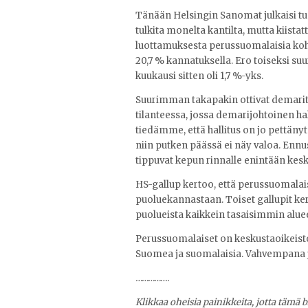
Tänään Helsingin Sanomat julkaisi t
tulkita monelta kantilta, mutta kiist
luottamuksesta perussuomalaisia koht
20,7 % kannatuksella. Ero toiseksi su
kuukausi sitten oli 1,7 %-yks.
Suurimman takapakin ottivat demarit, 
tilanteessa, jossa demarijohtoinen hal
tiedämme, että hallitus on jo pettänyt
niin putken päässä ei näy valoa. Enn
tippuvat kepun rinnalle enintään kesk
HS-gallup kertoo, että perussuomalai
puoluekannastaan. Toiset gallupit ke
puolueista kaikkein tasaisimmin alueell
Perussuomalaiset on keskustaoikeisto
Suomea ja suomalaisia. Vahvempana 
…………….
Klikkaa oheisia painikkeita, jotta tämä b