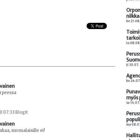
Orpon
nilkk
ke 21.08.
Toimi
tarkoi
to 08.08
Perus
Suome
ti 30.07
Agend
ke 24.07
avainen
Punavi
arpeessa
myös 
su 14.07
0 07:33 Blogit
Perus
popul
avainen
ma 08.07
ahaa, suomalaisille ei!
Hallit