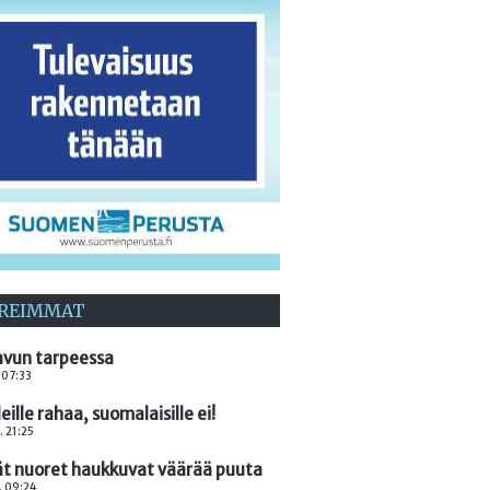
REIMMAT
avun tarpeessa
. 07:33
ille rahaa, suomalaisille ei!
. 21:25
ät nuoret haukkuvat väärää puuta
. 09:24