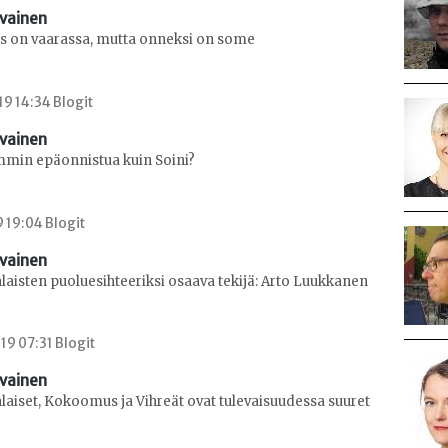
avainen
 on vaarassa, mutta onneksi on some
9 14:34 Blogit
avainen
min epäonnistua kuin Soini?
9 19:04 Blogit
avainen
aisten puoluesihteeriksi osaava tekijä: Arto Luukkanen
9 07:31 Blogit
avainen
aiset, Kokoomus ja Vihreät ovat tulevaisuudessa suuret