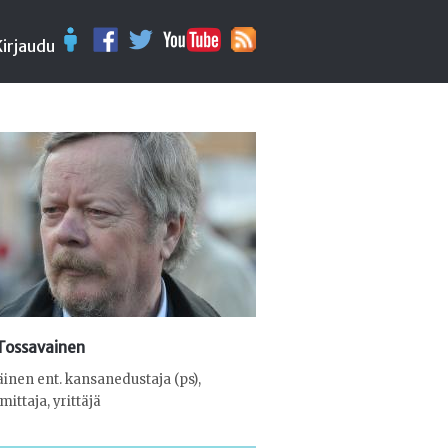
Kirjaudu
 Tossavainen
äinen ent. kansanedustaja (ps),
mittaja, yrittäjä