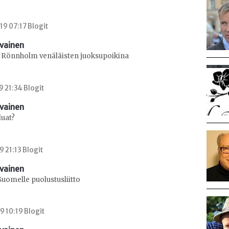
9 07:17 Blogit
avainen
 Rönnholm venäläisten juoksupoikina
9 21:34 Blogit
avainen
luat?
9 21:13 Blogit
avainen
 Suomelle puolustusliitto
9 10:19 Blogit