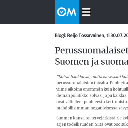
Blogi: Reijo Tossavainen, ti 30.07.
Perussuomalaiset
Suomen ja suomal
”Koirat haukkuvat, mutta karavaani kul
perussuomalaisten taivalta. Puoluetta
viime aikoina enemmän kuin kohtuull
demaripoliitikko solvasi jopa kaikkia 
ovat vältelleet puolueesta kertomista. 
mahdollisimman negatiivisessa sävys
Suomen kansa on tervejärkistä. Se 
arjen todellisuuden. Siitä ovat osoituk