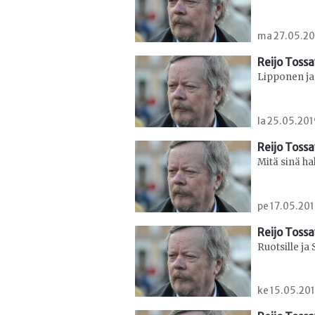
ma 27.05.201
Reijo Toss
Lipponen ja
la 25.05.201
Reijo Toss
Mitä sinä ha
pe 17.05.201
Reijo Toss
Ruotsille ja
ke 15.05.201