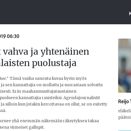
2019 06:30
 vahva ja yhtenäinen
aisten puolustaja
kee.”
Tämä vanha sanonta kuvaa hyvin myös
 ja sen kannattajia on mollattu ja suorastaan solvattu
isesti. Eräs maahanmuuttajataustainen
puolueen kannattajia rasisteiksi. Agendajournalistit
Reijo
Ja silloin kun jotakin kerrottavaa on ollut, se on esitetty
sä.
eläkel
päätoi
kykenee yhä enemmän näkemään räksytyksen takaa
sena viimeiset gallupit.