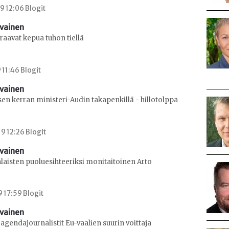
9 12:06 Blogit
avainen
aavat kepua tuhon tiellä
 11:46 Blogit
avainen
sen kerran ministeri-Audin takapenkillä - hillotolppa
9 12:26 Blogit
avainen
aisten puoluesihteeriksi monitaitoinen Arto
9 17:59 Blogit
avainen
agendajournalistit Eu-vaalien suurin voittaja