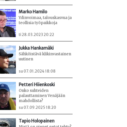
Marko Hamilo
Ydinvoimaa, talouskasvua ja
teollisia työpaikkoja
ti 28.03.2023 20:22
Jukka Hankamäki
Sähköistävä klikinvastainen
uutinen
su 07.01.2024 18:08
Petteri Hiienkoski
Onko suhteiden
palauttaminen Venäjään
mahdollista?
su 07.09.2025 18:20
Tapio Holopainen
Mistä on pienet getot tehty?