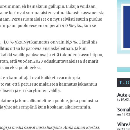
uoreimman eli heinäkuun gallupin. Lukuja voidaan
atta ne kertovat suomalaisten voimakkaasti kasvaneesta
aan. Perussuomalaiset on nyt selvästi suurin puolue
urimpaan puolueeseen on peräti 4,0 %-yks., kun se
-1,0 %-yks. Nyt kannatus on vain 16,5 %. Tämä siis
litus ottaa haparoivia ensiaskeleitaan. Ja kun
 kaikki vaalilupauksensa ja että talouden kasvu hiipuu,
ustan, että vuoden 2023 eduskuntavaaleissa demarit
isuureksi puolueeksi.
sten kannattajat ovat kaikkein varmimpia
TUO
rtovat, että perussuomalaisten kannatus jakaantuu
isesti ja eri ikäryhmien välillä.
Auta 
to 19.03
lainen ja kansallismielinen puolue, joka puolustaa
ja yhtenäisempänä kuin koskaan aikaisemmin.
Somale
ma 17.02
Vihre
logi ja media saavat uusia lukijoita. Anna sanan kiertää.
pe 23.08