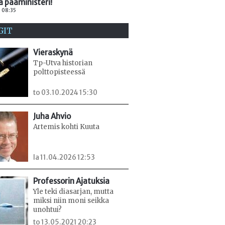
a pääministeri!
. 08:35
GIT
Vieraskynä
Tp-Utva historian
polttopisteessä
to 03.10.2024 15:30
Juha Ahvio
Artemis kohti Kuuta
la 11.04.2026 12:53
Professorin Ajatuksia
Yle teki diasarjan, mutta
miksi niin moni seikka
unohtui?
to 13.05.2021 20:23