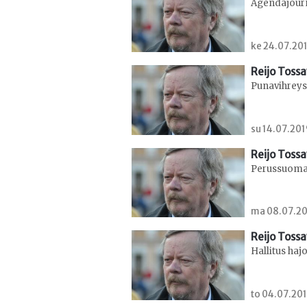
Agendajourn
ke 24.07.201
Reijo Toss
Punavihreys 
su 14.07.201
Reijo Toss
Perussuomal
ma 08.07.20
Reijo Toss
Hallitus haj
to 04.07.201