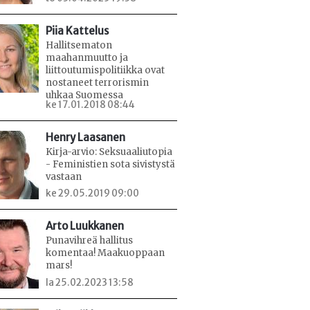
Piia Kattelus
Hallitsematon
maahanmuutto ja
liittoutumispolitiikka ovat
nostaneet terrorismin
uhkaa Suomessa
ke 17.01.2018 08:44
Henry Laasanen
Kirja-arvio: Seksuaaliutopia
- Feministien sota sivistystä
vastaan
ke 29.05.2019 09:00
Arto Luukkanen
Punavihreä hallitus
komentaa! Maakuoppaan
mars!
la 25.02.2023 13:58