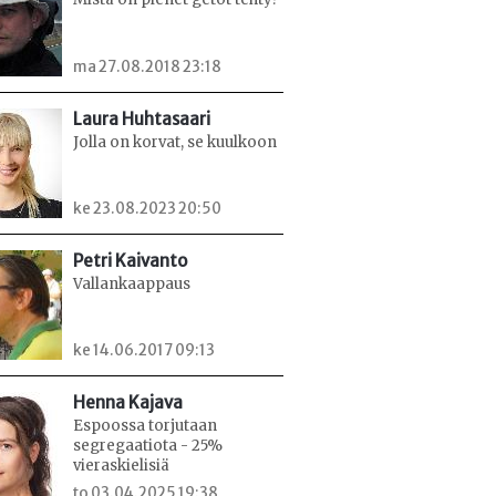
ma 27.08.2018 23:18
Laura Huhtasaari
Jolla on korvat, se kuulkoon
ke 23.08.2023 20:50
Petri Kaivanto
Vallankaappaus
ke 14.06.2017 09:13
Henna Kajava
Espoossa torjutaan
segregaatiota - 25%
vieraskielisiä
to 03.04.2025 19:38