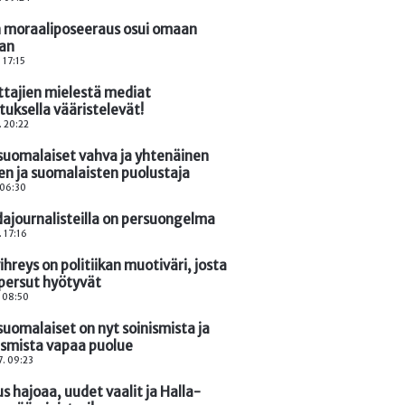
 moraaliposeeraus osui omaan
aan
 17:15
ttajien mielestä mediat
tuksella vääristelevät!
. 20:22
suomalaiset vahva ja yhtenäinen
n ja suomalaisten puolustaja
. 06:30
ajournalisteilla on persuongelma
. 17:16
hreys on politiikan muotiväri, josta
persut hyötyvät
. 08:50
suomalaiset on nyt soinismista ja
ismista vapaa puolue
. 09:23
us hajoaa, uudet vaalit ja Halla-