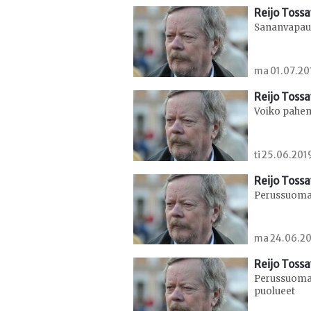
Reijo Toss
Sananvapaus
ma 01.07.201
Reijo Toss
Voiko pahem
ti 25.06.201
Reijo Toss
Perussuomal
ma 24.06.201
Reijo Toss
Perussuomal
puolueet