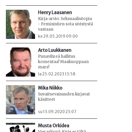
Henry Laasanen
Kirja-arvio: Seksuaaliutopia
- Feministien sota sivistystä
vastaan
ke 29.05.2019 09:00
Arto Luukkanen
Punavihreä hallitus
komentaa! Maakuoppaan
mars!
la 25.02.2023 13:58
Mika Niikko
Suvaitsevaisuuden kirjavat
käsitteet
su 13.09.2020 23:07
Musta Orkidea
Vieraskynä: Kirje eräältä