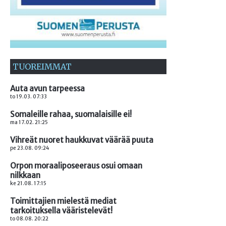
TUOREIMMAT
Auta avun tarpeessa
to 19.03. 07:33
Somaleille rahaa, suomalaisille ei!
ma 17.02. 21:25
Vihreät nuoret haukkuvat väärää puuta
pe 23.08. 09:24
Orpon moraaliposeeraus osui omaan
nilkkaan
ke 21.08. 17:15
Toimittajien mielestä mediat
tarkoituksella vääristelevät!
to 08.08. 20:22