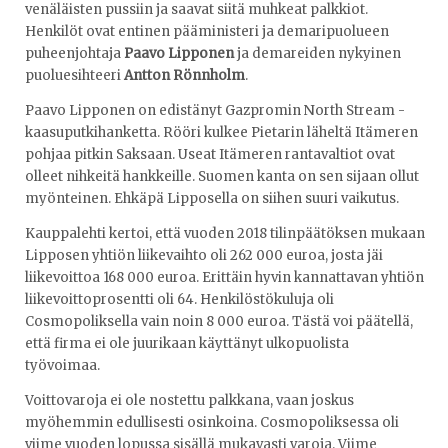
venäläisten pussiin ja saavat siitä muhkeat palkkiot.
Henkilöt ovat entinen pääministeri ja demaripuolueen
puheenjohtaja
Paavo Lipponen
ja demareiden nykyinen
puoluesihteeri
Antton Rönnholm
.
Paavo Lipponen on edistänyt Gazpromin North Stream -
kaasuputkihanketta. Rööri kulkee Pietarin läheltä Itämeren
pohjaa pitkin Saksaan. Useat Itämeren rantavaltiot ovat
olleet nihkeitä hankkeille. Suomen kanta on sen sijaan ollut
myönteinen. Ehkäpä Lipposella on siihen suuri vaikutus.
Kauppalehti kertoi, että vuoden 2018 tilinpäätöksen mukaan
Lipposen yhtiön liikevaihto oli 262 000 euroa, josta jäi
liikevoittoa 168 000 euroa. Erittäin hyvin kannattavan yhtiön
liikevoittoprosentti oli 64. Henkilöstökuluja oli
Cosmopoliksella vain noin 8 000 euroa. Tästä voi päätellä,
että firma ei ole juurikaan käyttänyt ulkopuolista
työvoimaa.
Voittovaroja ei ole nostettu palkkana, vaan joskus
myöhemmin edullisesti osinkoina. Cosmopoliksessa oli
viime vuoden lopussa sisällä mukavasti varoja. Viime