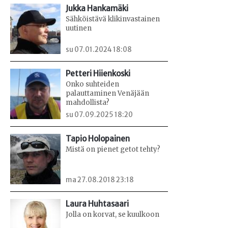
Jukka Hankamäki
Sähköistävä klikinvastainen
uutinen
su 07.01.2024 18:08
Petteri Hiienkoski
Onko suhteiden
palauttaminen Venäjään
mahdollista?
su 07.09.2025 18:20
Tapio Holopainen
Mistä on pienet getot tehty?
ma 27.08.2018 23:18
Laura Huhtasaari
Jolla on korvat, se kuulkoon