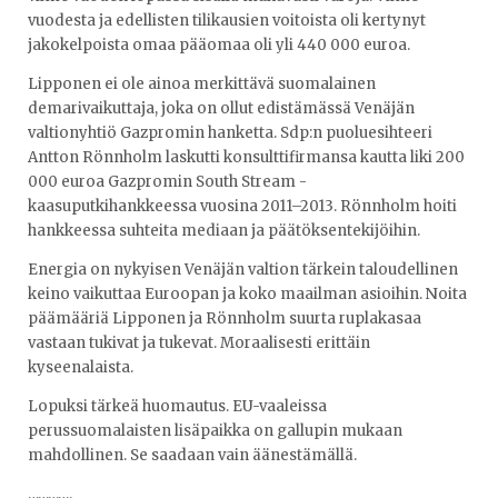
vuodesta ja edellisten tilikausien voitoista oli kertynyt
jakokelpoista omaa pääomaa oli yli 440 000 euroa.
Lipponen ei ole ainoa merkittävä suomalainen
demarivaikuttaja, joka on ollut edistämässä Venäjän
valtionyhtiö Gazpromin hanketta. Sdp:n puoluesihteeri
Antton Rönnholm laskutti konsulttifirmansa kautta liki 200
000 euroa Gazpromin South Stream -
kaasuputkihankkeessa vuosina 2011–2013. Rönnholm hoiti
hankkeessa suhteita mediaan ja päätöksentekijöihin.
Energia on nykyisen Venäjän valtion tärkein taloudellinen
keino vaikuttaa Euroopan ja koko maailman asioihin. Noita
päämääriä Lipponen ja Rönnholm suurta ruplakasaa
vastaan tukivat ja tukevat. Moraalisesti erittäin
kyseenalaista.
Lopuksi tärkeä huomautus. EU-vaaleissa
perussuomalaisten lisäpaikka on gallupin mukaan
mahdollinen. Se saadaan vain äänestämällä.
………….