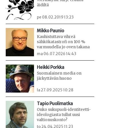
äidiltä
pe 08.02.2019 13:23
Mikko Paunio
Kauhistuttava vihreä
sähkökatastrofi on 100 %
varmuudella jo oven takana
ma 06.07.2026 14:43
Heikki Porkka
Suomalainen media on
järkyttävän huono
la 27.09.2025 10:28
Tapio Puolimatka
Onko sukupuoli-identiteetti-
ideologiasta tullut uusi
valtionuskonto?
to 24.04.2025 11:23