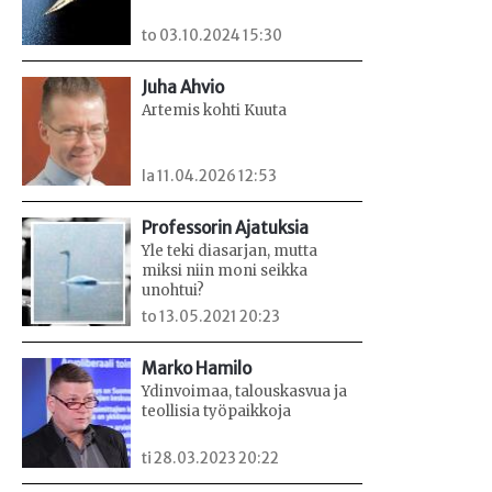
to 03.10.2024 15:30
Juha Ahvio
Artemis kohti Kuuta
la 11.04.2026 12:53
Professorin Ajatuksia
Yle teki diasarjan, mutta
miksi niin moni seikka
unohtui?
to 13.05.2021 20:23
Marko Hamilo
Ydinvoimaa, talouskasvua ja
teollisia työpaikkoja
ti 28.03.2023 20:22