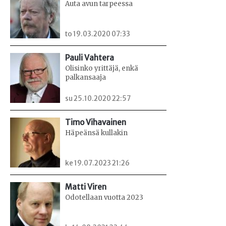
Auta avun tarpeessa
to 19.03.2020 07:33
Pauli Vahtera
Olisinko yrittäjä, enkä
palkansaaja
su 25.10.2020 22:57
Timo Vihavainen
Häpeänsä kullakin
ke 19.07.2023 21:26
Matti Viren
Odotellaan vuotta 2023