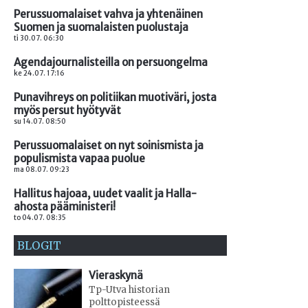
Perussuomalaiset vahva ja yhtenäinen
Suomen ja suomalaisten puolustaja
ti 30.07. 06:30
Agendajournalisteilla on persuongelma
ke 24.07. 17:16
Punavihreys on politiikan muotiväri, josta
myös persut hyötyvät
su 14.07. 08:50
Perussuomalaiset on nyt soinismista ja
populismista vapaa puolue
ma 08.07. 09:23
Hallitus hajoaa, uudet vaalit ja Halla-
ahosta pääministeri!
to 04.07. 08:35
BLOGIT
Vieraskynä
Tp-Utva historian
polttopisteessä