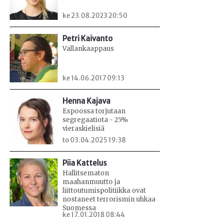
ke 23.08.2023 20:50
Petri Kaivanto
Vallankaappaus
ke 14.06.2017 09:13
Henna Kajava
Espoossa torjutaan
segregaatiota - 25%
vieraskielisiä
to 03.04.2025 19:38
Piia Kattelus
Hallitsematon
maahanmuutto ja
liittoutumispolitiikka ovat
nostaneet terrorismin uhkaa
Suomessa
ke 17.01.2018 08:44