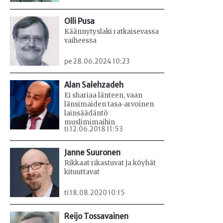
Olli Pusa
Käännytyslaki ratkaisevassa
vaiheessa
pe 28.06.2024 10:23
Alan Salehzadeh
Ei shariaa länteen, vaan
länsimaiden tasa-arvoinen
lainsäädäntö
muslimimaihin
ti 12.06.2018 11:53
Janne Suuronen
Rikkaat rikastuvat ja köyhät
kituuttavat
ti 18.08.2020 10:15
Reijo Tossavainen