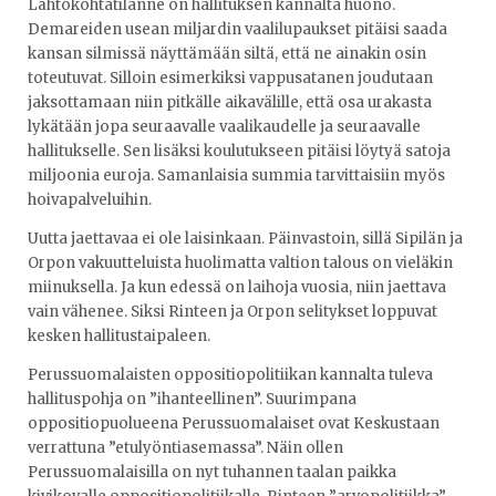
Lähtökohtatilanne on hallituksen kannalta huono.
Demareiden usean miljardin vaalilupaukset pitäisi saada
kansan silmissä näyttämään siltä, että ne ainakin osin
toteutuvat. Silloin esimerkiksi vappusatanen joudutaan
jaksottamaan niin pitkälle aikavälille, että osa urakasta
lykätään jopa seuraavalle vaalikaudelle ja seuraavalle
hallitukselle. Sen lisäksi koulutukseen pitäisi löytyä satoja
miljoonia euroja. Samanlaisia summia tarvittaisiin myös
hoivapalveluihin.
Uutta jaettavaa ei ole laisinkaan. Päinvastoin, sillä Sipilän ja
Orpon vakuutteluista huolimatta valtion talous on vieläkin
miinuksella. Ja kun edessä on laihoja vuosia, niin jaettava
vain vähenee. Siksi Rinteen ja Orpon selitykset loppuvat
kesken hallitustaipaleen.
Perussuomalaisten oppositiopolitiikan kannalta tuleva
hallituspohja on ”ihanteellinen”. Suurimpana
oppositiopuolueena Perussuomalaiset ovat Keskustaan
verrattuna ”etulyöntiasemassa”. Näin ollen
Perussuomalaisilla on nyt tuhannen taalan paikka