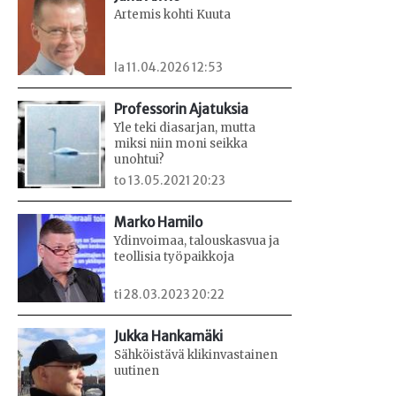
Artemis kohti Kuuta
la 11.04.2026 12:53
Professorin Ajatuksia
Yle teki diasarjan, mutta
miksi niin moni seikka
unohtui?
to 13.05.2021 20:23
Marko Hamilo
Ydinvoimaa, talouskasvua ja
teollisia työpaikkoja
ti 28.03.2023 20:22
Jukka Hankamäki
Sähköistävä klikinvastainen
uutinen