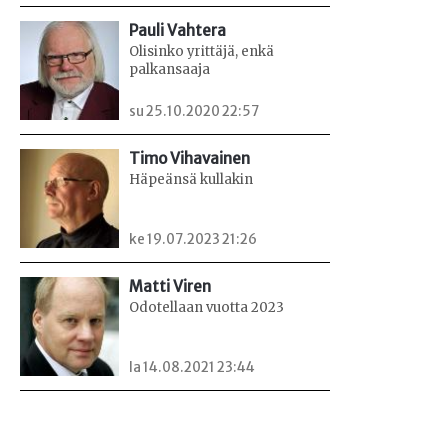
Pauli Vahtera
Olisinko yrittäjä, enkä
palkansaaja
su 25.10.2020 22:57
Timo Vihavainen
Häpeänsä kullakin
ke 19.07.2023 21:26
Matti Viren
Odotellaan vuotta 2023
la 14.08.2021 23:44