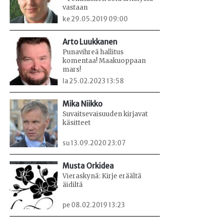
vastaan
ke 29.05.2019 09:00
Arto Luukkanen
Punavihreä hallitus
komentaa! Maakuoppaan
mars!
la 25.02.2023 13:58
Mika Niikko
Suvaitsevaisuuden kirjavat
käsitteet
su 13.09.2020 23:07
Musta Orkidea
Vieraskynä: Kirje eräältä
äidiltä
pe 08.02.2019 13:23