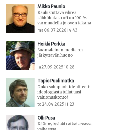
Mikko Paunio
Kauhistuttava vihreä
sähkökatastrofi on 100 %
varmuudella jo oven takana
ma 06.07.2026 14:43
Heikki Porkka
Suomalainen media on
järkyttävän huono
la 27.09.2025 10:28
Tapio Puolimatka
Onko sukupuoli-identiteetti-
ideologiasta tullut uusi
valtionuskonto?
to 24.04.2025 11:23
Olli Pusa
Käännytyslaki ratkaisevassa
vaiheessa