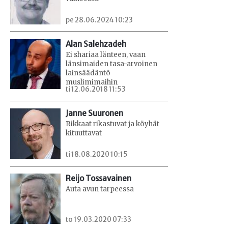
pe 28.06.2024 10:23
Alan Salehzadeh
Ei shariaa länteen, vaan
länsimaiden tasa-arvoinen
lainsäädäntö
muslimimaihin
ti 12.06.2018 11:53
Janne Suuronen
Rikkaat rikastuvat ja köyhät
kituuttavat
ti 18.08.2020 10:15
Reijo Tossavainen
Auta avun tarpeessa
to 19.03.2020 07:33