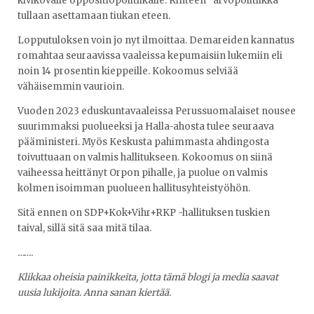
kivikovalle oppositiopolitiikalle. Rinteen ”arvopolitiikka”
tullaan asettamaan tiukan eteen.
Lopputuloksen voin jo nyt ilmoittaa. Demareiden kannatus
romahtaa seuraavissa vaaleissa kepumaisiin lukemiin eli
noin 14 prosentin kieppeille. Kokoomus selviää
vähäisemmin vaurioin.
Vuoden 2023 eduskuntavaaleissa Perussuomalaiset nousee
suurimmaksi puolueeksi ja Halla-ahosta tulee seuraava
pääministeri. Myös Keskusta pahimmasta ahdingosta
toivuttuaan on valmis hallitukseen. Kokoomus on siinä
vaiheessa heittänyt Orpon pihalle, ja puolue on valmis
kolmen isoimman puolueen hallitusyhteistyöhön.
Sitä ennen on SDP+Kok+Vihr+RKP -hallituksen tuskien
taival, sillä sitä saa mitä tilaa.
…….
Klikkaa oheisia painikkeita, jotta tämä blogi ja media saavat
uusia lukijoita. Anna sanan kiertää.