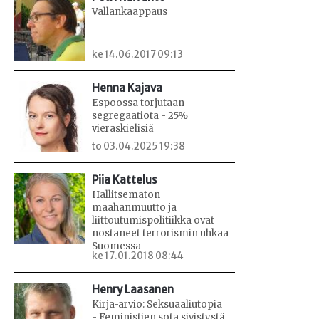
Vallankaappaus
ke 14.06.2017 09:13
Henna Kajava
Espoossa torjutaan
segregaatiota - 25%
vieraskielisiä
to 03.04.2025 19:38
Piia Kattelus
Hallitsematon
maahanmuutto ja
liittoutumispolitiikka ovat
nostaneet terrorismin uhkaa
Suomessa
ke 17.01.2018 08:44
Henry Laasanen
Kirja-arvio: Seksuaaliutopia
- Feministien sota sivistystä