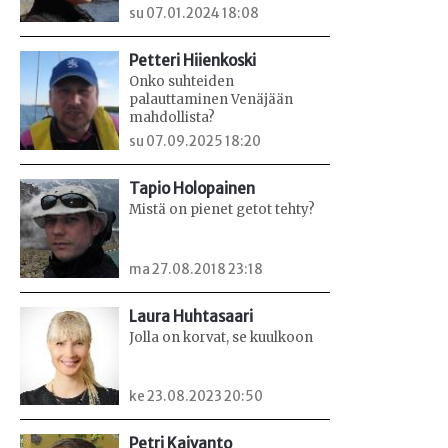
su 07.01.2024 18:08
Petteri Hiienkoski
Onko suhteiden
palauttaminen Venäjään
mahdollista?
su 07.09.2025 18:20
Tapio Holopainen
Mistä on pienet getot tehty?
ma 27.08.2018 23:18
Laura Huhtasaari
Jolla on korvat, se kuulkoon
ke 23.08.2023 20:50
Petri Kaivanto