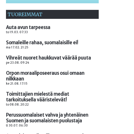
TUOREIMMAT
Auta avun tarpeessa
to 19.03. 07:33
Somaleille rahaa, suomalaisille ei!
ma 17.02. 21:25
Vihreät nuoret haukkuvat väärää puuta
pe 23.08. 09:24
Orpon moraaliposeeraus osui omaan
nilkkaan
ke 21.08. 17:15
Toimittajien mielestä mediat
tarkoituksella vääristelevät!
to 08.08. 20:22
Perussuomalaiset vahva ja yhtenäinen
Suomen ja suomalaisten puolustaja
ti 30.07. 06:30