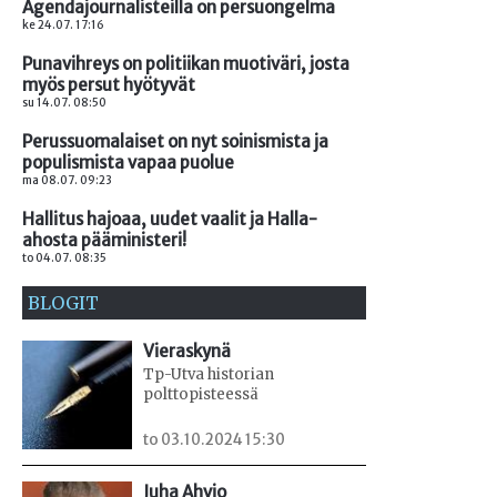
Agendajournalisteilla on persuongelma
ke 24.07. 17:16
Punavihreys on politiikan muotiväri, josta
myös persut hyötyvät
su 14.07. 08:50
Perussuomalaiset on nyt soinismista ja
populismista vapaa puolue
ma 08.07. 09:23
Hallitus hajoaa, uudet vaalit ja Halla-
ahosta pääministeri!
to 04.07. 08:35
BLOGIT
Vieraskynä
Tp-Utva historian
polttopisteessä
to 03.10.2024 15:30
Juha Ahvio