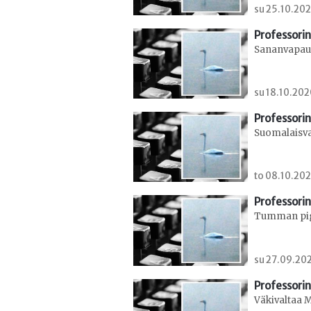
su 25.10.202
Professorin
Sananvapaus
su 18.10.202
Professorin
Suomalaisva
to 08.10.202
Professorin
Tumman pig
su 27.09.202
Professorin
Väkivaltaa 