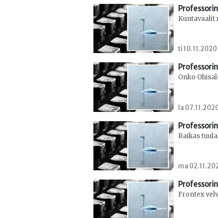
Professorin
Kuntavaalit 
ti 10.11.2020
Professorin
Onko Ohisal
la 07.11.202
Professorin
Raikas tuul
ma 02.11.202
Professorin
Frontex velv