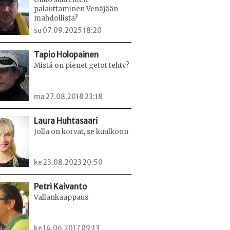
palauttaminen Venäjään
mahdollista?
su 07.09.2025 18:20
Tapio Holopainen
Mistä on pienet getot tehty?
ma 27.08.2018 23:18
Laura Huhtasaari
Jolla on korvat, se kuulkoon
ke 23.08.2023 20:50
Petri Kaivanto
Vallankaappaus
ke 14.06.2017 09:13