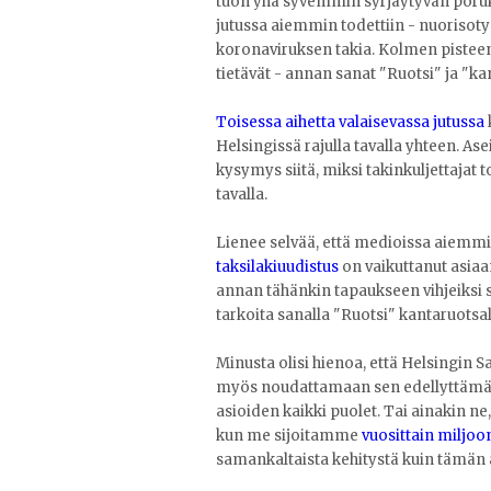
tuon yhä syvemmin syrjäytyvän poruka
jutussa aiemmin todettiin - nuorisot
koronaviruksen takia. Kolmen pisteen
tietävät - annan sanat "Ruotsi" ja "ka
Toisessa aihetta valaisevassa jutussa
Helsingissä rajulla tavalla yhteen. Ase
kysymys siitä, miksi takinkuljettajat
tavalla.
Lienee selvää, että medioissa aiemmi
taksilakiuudistus
on vaikuttanut asiaan
annan tähänkin tapaukseen vihjeiksi s
tarkoita sanalla "Ruotsi" kantaruotsal
Minusta olisi hienoa, että Helsingin
myös noudattamaan sen edellyttämää l
asioiden kaikki puolet. Tai ainakin ne,
kun me sijoitamme
vuosittain miljoo
samankaltaista kehitystä kuin tämän 