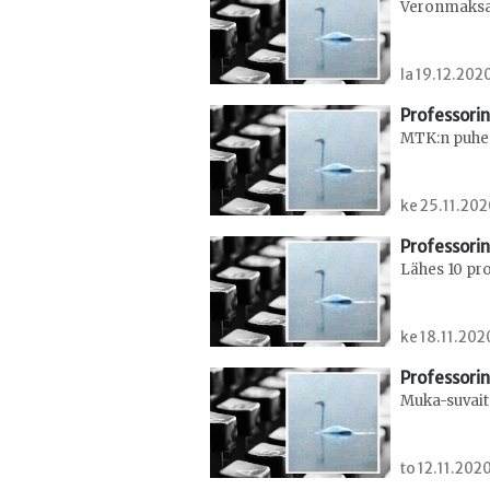
Veronmaksaj
la 19.12.202
Professorin
MTK:n puheen
ke 25.11.202
Professorin
Lähes 10 pr
ke 18.11.202
Professorin
Muka-suvait
to 12.11.2020