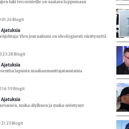
ien tuki terroristeille on saatava loppumaan
0 01:26 Blogit
 Ajatuksia
johtaja: Ylen journalismi on ideologisesti värittynyttä
0 23:28 Blogit
 Ajatuksia
osenttia lapsista maahanmuuttajataustaisia
0 16:59 Blogit
 Ajatuksia
sevainen, muka-älyllinen ja muka-sivistynyt
 21:23 Blogit