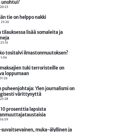
a unohtui?
 20:23
än tie on helppo nakki
. 23:26
 tilauksessa lisää somaleita ja
neja
 23:16
ko tositalvi ilmastonmuutoksen?
 11:04
aksajien tuki terroristeille on
va loppumaan
 01:26
 puheenjohtaja: Ylen journalismi on
gisesti värittynyttä
 23:28
10 prosenttia lapsista
nmuuttajataustaisia
 16:59
suvaitsevainen, muka-älyllinen ja