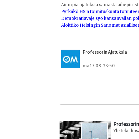
Aiempia ajatuksia samasta aihepiirist
Pyrkiikö HS:n toimituskunta totuutee
Demokratiavaje syö kansanvallan po
Aloittiko Helsingin Sanomat asialli
Professorin Ajatuksia
ma 17.08. 23:50
Professorin
Yle teki dia