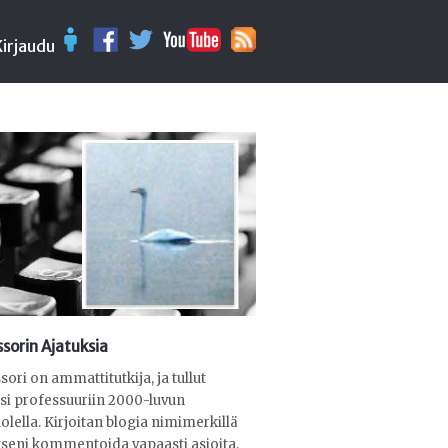
Kirjaudu
sorin Ajatuksia
sori on ammattitutkija, ja tullut
ksi professuuriin 2000-luvun
olella. Kirjoitan blogia nimimerkillä
seni kommentoida vapaasti asioita,