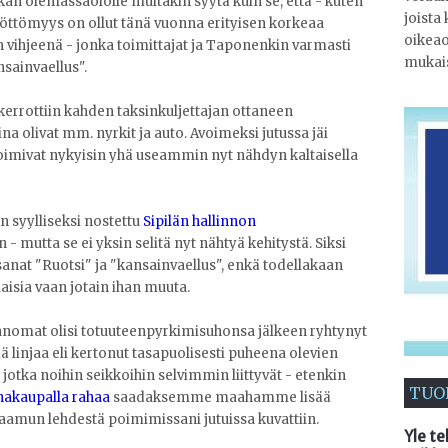
n olemassaololle muitakin syytä kuin se, että - kuten
joista
yöttömyys on ollut tänä vuonna erityisen korkeaa
oikeao
 vihjeenä - jonka toimittajat ja Taponenkin varmasti
mukais
nsainvaellus".
kerrottiin kahden taksinkuljettajan ottaneen
ina olivat mm. nyrkit ja auto. Avoimeksi jutussa jäi
 toimivat nykyisin yhä useammin nyt nähdyn kaltaisella
n syylliseksi nostettu
Sipilän hallinnon
 - mutta se ei yksin selitä nyt nähtyä kehitystä. Siksi
anat "Ruotsi" ja "kansainvaellus", enkä todellakaan
aisia vaan jotain ihan muuta.
 Sanomat olisi totuuteenpyrkimisuhonsa jälkeen ryhtynyt
injaa eli kertonut tasapuolisesti puheena olevien
 jotka noihin seikkoihin selvimmin liittyvät - etenkin
TUO
nakaupalla rahaa
saadaksemme maahamme lisää
aamun lehdestä poimimissani jutuissa kuvattiin.
Yle te