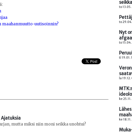
seikk
ä:
to 13.05.
n
Pettäj
hjaa
to 29.04
sen maahanmuutto-uutisoinnin?
Nyt on
afgaa
to 15.04.
Peruu
ti 19.01.
Veronm
saata
la 19.12.
MTK:n
ideolo
ke 25.11.
Lähes 
maaha
 Ajatuksia
ke 18.11.
sarjan, mutta miksi niin moni seikka unohtui?
Muka-