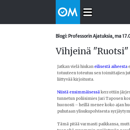
Blogi: Professorin Ajatuksia, ma 17
Vihjeinä "Ruotsi"
Jatkan vielä hiukan
eilisestä aiheesta
e
totuuteen toteutuu sen toimittajien ju
liittyvää kirjoitusta.
Niistä ensimmäisessä
kerrottiin järj
tunnetun poliisimies Jari Taposen ko
huonosti – heillä menee koko ajan h
puhutaan ylisukupolvisesta syrjäytym
Tämä pitää varmasti paikkansa, mutta j