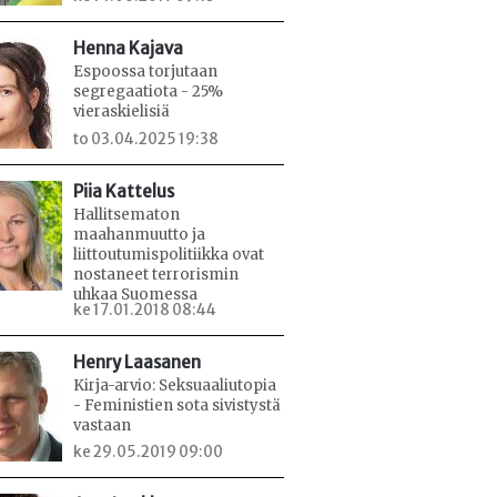
Henna Kajava
Espoossa torjutaan
segregaatiota - 25%
vieraskielisiä
to 03.04.2025 19:38
Piia Kattelus
Hallitsematon
maahanmuutto ja
liittoutumispolitiikka ovat
nostaneet terrorismin
uhkaa Suomessa
ke 17.01.2018 08:44
Henry Laasanen
Kirja-arvio: Seksuaaliutopia
- Feministien sota sivistystä
vastaan
ke 29.05.2019 09:00