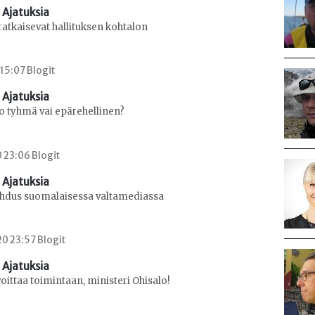
 Ajatuksia
ratkaisevat hallituksen kohtalon
 15:07 Blogit
 Ajatuksia
o tyhmä vai epärehellinen?
0 23:06 Blogit
 Ajatuksia
ahdus suomalaisessa valtamediassa
0 23:57 Blogit
 Ajatuksia
oittaa toimintaan, ministeri Ohisalo!