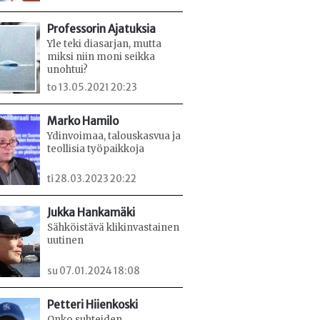
Professorin Ajatuksia
Yle teki diasarjan, mutta
miksi niin moni seikka
unohtui?
to 13.05.2021 20:23
Marko Hamilo
Ydinvoimaa, talouskasvua ja
teollisia työpaikkoja
ti 28.03.2023 20:22
Jukka Hankamäki
Sähköistävä klikinvastainen
uutinen
su 07.01.2024 18:08
Petteri Hiienkoski
Onko suhteiden