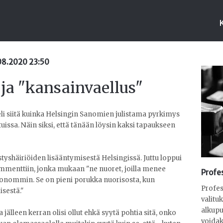
.08.2020 23:50
 ja "kansainvaellus"
li siitä kuinka Helsingin Sanomien julistama pyrkimys
tuissa. Näin siksi, että tänään löysin kaksi tapaukseen
estyshäiriöiden lisääntymisestä Helsingissä. Juttu loppui
mmenttiin, jonka mukaan "ne nuoret, joilla menee
Profes
uonommin. Se on pieni porukka nuorisosta, kun
Profes
isestä."
valitu
alkupu
älleen kerran olisi ollut ehkä syytä pohtia sitä, onko
voidak