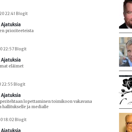
0 22:41 Blogit
 Ajatuksia
en prioriteeteista
0 22:57 Blogit
 Ajatuksia
omat eläimet
0 22:55 Blogit
 Ajatuksia
peritehtaan lopettaminen toimikoon vakavana
 hallitukselle ja medialle
0 18:02 Blogit
 Ajatuksia