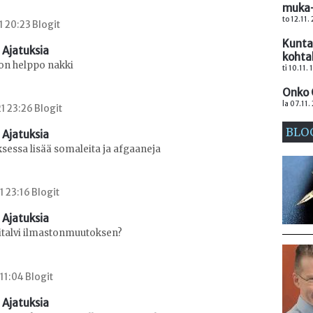
muka-
to 12.11.
1 20:23 Blogit
Kuntav
 Ajatuksia
kohta
 on helppo nakki
ti 10.11.
Onko 
la 07.11.
1 23:26 Blogit
BLO
 Ajatuksia
ksessa lisää somaleita ja afgaaneja
1 23:16 Blogit
 Ajatuksia
italvi ilmastonmuutoksen?
 11:04 Blogit
 Ajatuksia