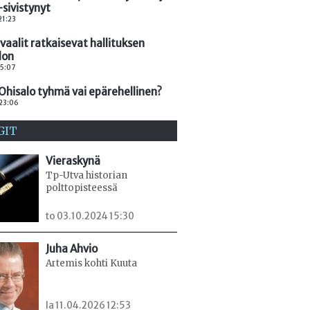
sivistynyt
 21:23
aalit ratkaisevat hallituksen
lon
 15:07
Ohisalo tyhmä vai epärehellinen?
 23:06
GIT
Vieraskynä
Tp-Utva historian
polttopisteessä
to 03.10.2024 15:30
Juha Ahvio
Artemis kohti Kuuta
la 11.04.2026 12:53