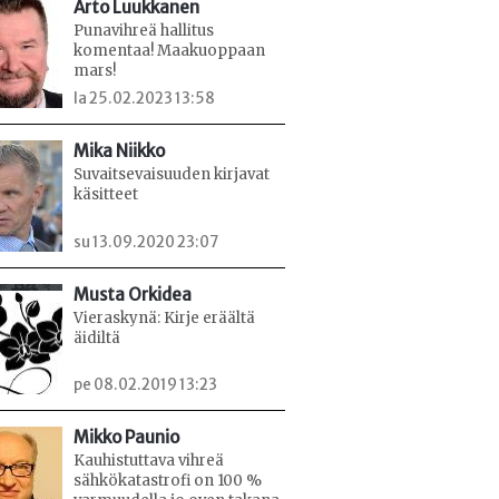
Arto Luukkanen
Punavihreä hallitus
komentaa! Maakuoppaan
mars!
la 25.02.2023 13:58
Mika Niikko
Suvaitsevaisuuden kirjavat
käsitteet
su 13.09.2020 23:07
Musta Orkidea
Vieraskynä: Kirje eräältä
äidiltä
pe 08.02.2019 13:23
Mikko Paunio
Kauhistuttava vihreä
sähkökatastrofi on 100 %