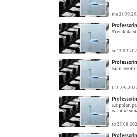
ma 21.09.202
Professorin
Kreikkalaist
su 13.09.202
Professorin
Kuin aivott
ti 01.09.202
Professorin
Kaipolan pa
varoituksena
to 27.08.202
Professorin