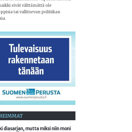
 kaikki eivät välttämättä ole
ppisia tai vallitsevan politiikan
ia.
REIMMAT
ki diasarjan, mutta miksi niin moni