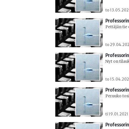
to 13.05.202
Professorin
Pettäjän tie
to 29.04.202
Professorin
Nyt on tilau
to 15.04.202
Professorin
Peruuko tos
ti 19.01.2021
Professorin