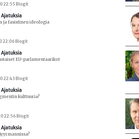
0 22:55 Blogit
 Ajatuksia
 ja fasistinen ideologia
0 22:06 Blogit
 Ajatuksia
staiset EU-parlamentaarikot
0 22:43 Blogit
 Ajatuksia
mentin kulttuuria?
0 22:56 Blogit
 Ajatuksia
Myyrmannissa?