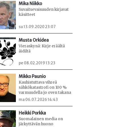
Mika Niikko
Suvaitsevaisuuden kirjavat
käsitteet
su 13.09.2020 23:07
Musta Orkidea
Vieraskynä: Kirje eräältä
äidiltä
pe 08.02.2019 13:23
Mikko Paunio
Kauhistuttava vihreä
sähkökatastrofi on 100 %
varmuudella jo oven takana
ma 06.07.2026 14:43
Heikki Porkka
Suomalainen media on
järkyttävän huono