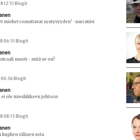
8 12:51 Blogit
sanen
et miehet romuttavat syntyvyyden" -narratiivi
8 06:51 Blogit
sanen
traali muoti - mitä se on?
8 06:34 Blogit
sanen
 ei ole miesliikkeen johtoon
8 08:15 Blogit
sanen
 kuplien välinen sota