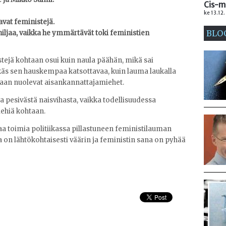
Cis-m
ke 13.12.
avat feministejä.
BLO
 hiljaa, vaikka he ymmärtävät toki feministien
tejä kohtaan osui kuin naula päähän, mikä sai
ikäs sen hauskempaa katsottavaa, kuin lauma laukalla
liaan nuolevat aisankannattajamiehet.
 pesivästä naisvihasta, vaikka todellisuudessa
iehiä kohtaan.
 toimia politiikassa pillastuneen feministilauman
 on lähtökohtaisesti väärin ja feministin sana on pyhää