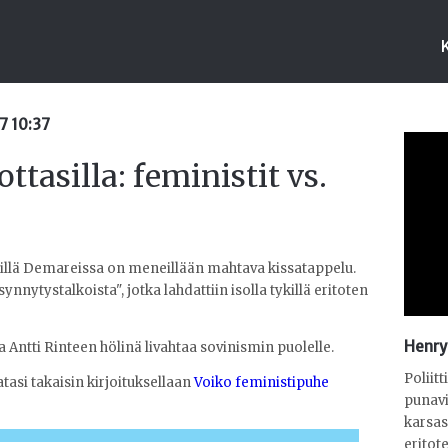
7 10:37
tasilla: feministit vs.
 sillä Demareissa on meneillään mahtava kissatappelu.
ynnytystalkoista", jotka lahdattiin isolla tykillä eritoten
Henry
sa Antti Rinteen hölinä livahtaa sovinismin puolelle.
Poliit
asi takaisin kirjoituksellaan
Voiko feministipuhe
punavi
karsas
eritot