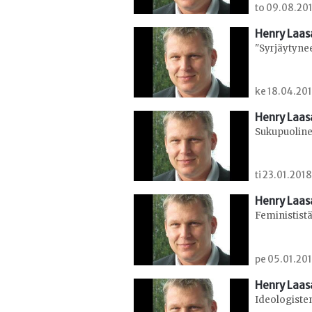
to 09.08.201
Henry Laa
"Syrjäytyne
ke 18.04.201
Henry Laa
Sukupuolineu
ti 23.01.201
Henry Laa
Feminististä
pe 05.01.201
Henry Laa
Ideologisten