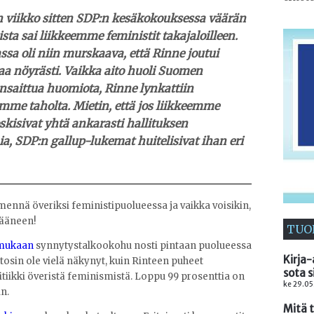
n viikko sitten SDP:n kesäkokouksessa väärän
ta sai liikkeemme feministit takajaloilleen.
ssa oli niin murskaava, että Rinne joutui
a nöyrästi. Vaikka aito huoli Suomen
nsaittua huomiota, Rinne lynkattiin
mme taholta. Mietin, että jos liikkeemme
skisivat yhtä ankarasti hallituksen
, SDP:n gallup-lukemat huitelisivat ihan eri
ennä överiksi feministipuolueessa ja vaikka voisikin,
 ääneen!
TUO
 mukaan
synnytystalkookohu nosti pintaan puolueessa
Kirja-
tosin ole vielä näkynyt, kuin Rinteen puheet
sota s
tiikki överistä feminismistä. Loppu 99 prosenttia on
ke 29.05
an.
Mitä 