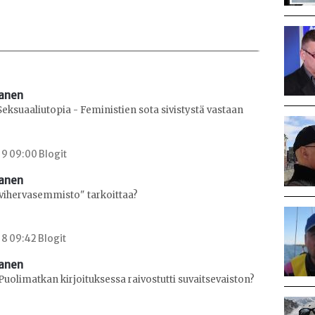
sanen
 Seksuaaliutopia - Feministien sota sivistystä vastaan
9 09:00 Blogit
sanen
"vihervasemmisto" tarkoittaa?
8 09:42 Blogit
sanen
uolimatkan kirjoituksessa raivostutti suvaitsevaiston?