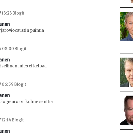
 13:23 Blogit
sanen
jaroviocaustin puintia
7 08:00 Blogit
sanen
isellinen mies ei kelpaa
7 06:59 Blogit
sanen
blogieuro on kolme senttiä
 12:14 Blogit
sanen