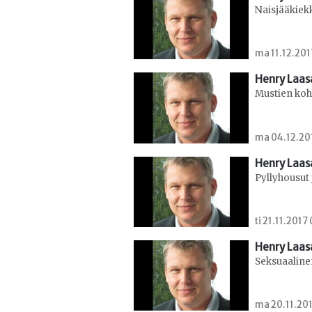
Naisjääkiekk
ma 11.12.201
Henry Laa
Mustien koh
ma 04.12.20
Henry Laa
Pyllyhousut 
ti 21.11.2017
Henry Laa
Seksuaalinen 
ma 20.11.201