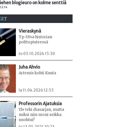
iehen blogieuro on kolme senttiä
 12:14
GIT
Vieraskynä
Tp-Utva historian
polttopisteessä
to 03.10.2024 15:30
Juha Ahvio
Artemis kohti Kuuta
la 11.04.2026 12:53
Professorin Ajatuksia
Yle teki diasarjan, mutta
miksi niin moni seikka
unohtui?
to 13.05.2021 20:23