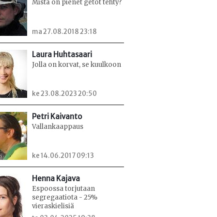
Mistä on pienet getot tehty?
ma 27.08.2018 23:18
Laura Huhtasaari
Jolla on korvat, se kuulkoon
ke 23.08.2023 20:50
Petri Kaivanto
Vallankaappaus
ke 14.06.2017 09:13
Henna Kajava
Espoossa torjutaan
segregaatiota - 25%
vieraskielisiä