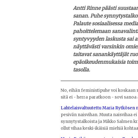
Antti Rinne
päästi suustaa
sanan. Puhe synnytystalkois
Palaute sosiaalisessa media
pahoittelemaan sanavalinta
syntyvyyden laskusta sai a
näyttävästi varsinkin omie
taitavat sanankäyttäjät ruo
epäoikeudenmukaisia toimia
tasolla.
No, eihän feministipuhe voi koskaan m
sitä ei - herra paratkoon - sovi sanoa
Lahtelaisvaltuutettu Maria Rytkösen
pesivän naisvihan. Muuta naisvihaa ei 
synnytystalkoista ja Mikko Salmen kri
ollut vihaa keski-ikäisiä miehiä kohta