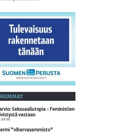
REIMMAT
arvio: Seksuaaliutopia - Feministien
ivistystä vastaan
. 09:00
termi "vihervasemmisto"