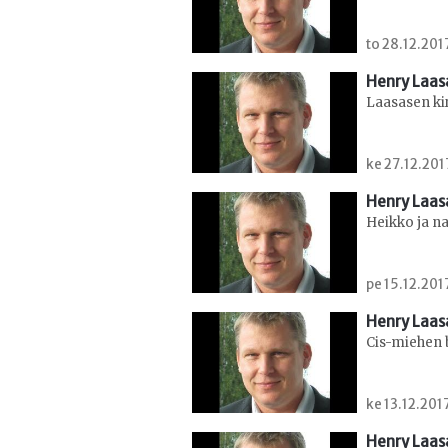
to 28.12.2017
Henry Laa
Laasasen kir
ke 27.12.201
Henry Laa
Heikko ja na
pe 15.12.201
Henry Laa
Cis-miehen 
ke 13.12.2017
Henry Laa