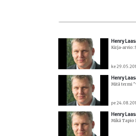
Henry Laa
Kirja-arvio:
ke 29.05.201
Henry Laa
Mitä termi 
pe 24.08.201
Henry Laa
Mikä Tapio P