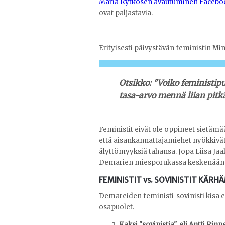
Maria Rytkösen avautuminen Facebo
ovat paljastavia.
Erityisesti päivystävän feministin M
Otsikko: "Voiko feministip
tasa-arvo mennä liian pitkäl
Feministit eivät ole oppineet sietämää
että aisankannattajamiehet nyökkivät
älyttömyyksiä tahansa. Jopa Liisa Ja
Demarien miesporukassa keskenään
FEMINISTIT vs. SOVINISTIT KÄR
Demareiden feministi-sovinisti kisa ei
osapuolet.
Kaksi "sovinistia", eli Antti Rin