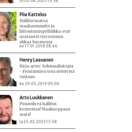
to 03.04.2025 19:38
Piia Kattelus
Hallitsematon
maahanmuutto ja
liittoutumispolitiikka ovat
nostaneet terrorismin
uhkaa Suomessa
ke 17.01.2018 08:44
Henry Laasanen
Kirja-arvio: Seksuaaliutopia
- Feministien sota sivistystä
vastaan
ke 29.05.2019 09:00
Arto Luukkanen
Punavihreä hallitus
komentaa! Maakuoppaan
mars!
la 25.02.2023 13:58