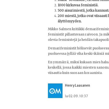
1000 kirkuvaa feministiä.
500 aisurimiestä, jotka kannust
200 miestä, jotka ovat viisaasti
älyttömyyden.
Mikko Salmen kritiikki demarifeminis
feministit pillastuvaan raivoon. Ja m
olevia feministejä ja heidän takapuo
Demarifeministit hölisevät puolueessa
puolueessa jyllää viha keski-ikäisiä m
En ymmärrä, miksi kukaan mies haluaa
keskellä, jossa kaikki miesten sanoma
viisautta kuin suoraan koraanista.
Henry Laasanen
la 02.09. 10:37