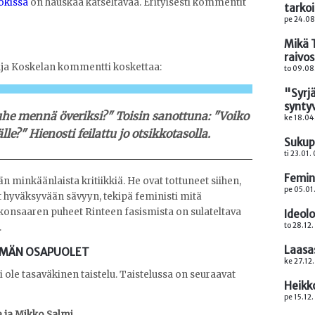
okissa
on hauskaa katseltavaa. Erityisesti kommentit
tarko
pe 24.08
Mikä 
raivos
inja Koskelan kommentti koskettaa:
to 09.08
"Syrj
synty
uhe mennä överiksi?" Toisin sanottuna: "Voiko
ke 18.04
le?" Hienosti feilattu jo otsikkotasolla.
Sukup
ti 23.01.
Femini
n minkäänlaista kritiikkiä. He ovat tottuneet siihen,
pe 05.01
 hyväksyvään sävyyn, tekipä feministi mitä
akonsaaren puheet Rinteen fasismista on sulateltava
Ideolo
to 28.12.
.
Laasas
HÄMÄN OSAPUOLET
ke 27.12
 ole tasaväkinen taistelu. Taistelussa on seuraavat
Heikko
pe 15.12
ne ja Mikko Salmi.