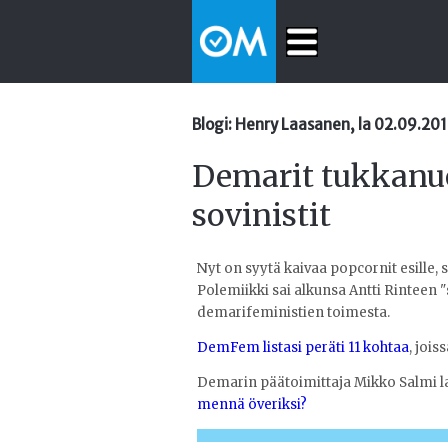
Blogi: Henry Laasanen, la 02.09.201
Demarit tukkanuot
sovinistit
Nyt on syytä kaivaa popcornit esille,
Polemiikki sai alkunsa Antti Rinteen "s
demarifeministien toimesta.
DemFem listasi peräti 11 kohtaa
, jois
Demarin päätoimittaja Mikko Salmi lat
mennä överiksi?