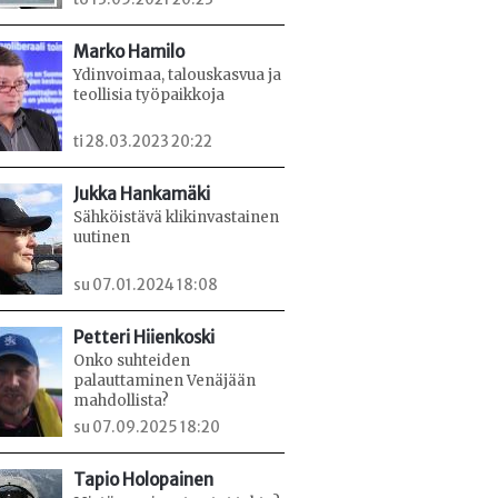
Marko Hamilo
Ydinvoimaa, talouskasvua ja
teollisia työpaikkoja
ti 28.03.2023 20:22
Jukka Hankamäki
Sähköistävä klikinvastainen
uutinen
su 07.01.2024 18:08
Petteri Hiienkoski
Onko suhteiden
palauttaminen Venäjään
mahdollista?
su 07.09.2025 18:20
Tapio Holopainen