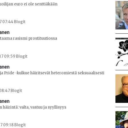
oilijan euro ei ole senttiäkään
7 07:44 Blogit
sanen
taama rasismi prostituutiossa
17 09:59 Blogit
sanen
ja Pride -kulkue häiritsevät heteromiestä seksuaalisesti
 08:47 Blogit
sanen
häirintä: valta, vastuu ja syyllisyys
7 09:18 Blogit