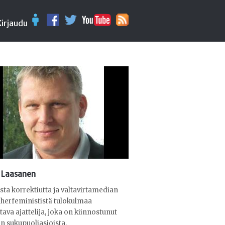
Kirjaudu
 Laasanen
tista korrektiutta ja valtavirtamedian
herfeminististä tulokulmaa
tava ajattelija, joka on kiinnostunut
en sukupuoliasioista.