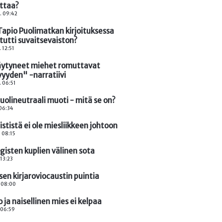
ittaa?
. 09:42
Tapio Puolimatkan kirjoituksessa
tutti suvaitsevaiston?
. 12:51
äytyneet miehet romuttavat
vyyden" -narratiivi
. 06:51
uolineutraali muoti - mitä se on?
 06:34
stistä ei ole miesliikkeen johtoon
. 08:15
gisten kuplien välinen sota
 13:23
en kirjaroviocaustin puintia
. 08:00
 ja naisellinen mies ei kelpaa
. 06:59