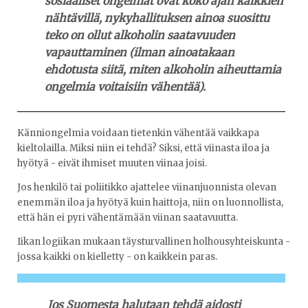
sosiaaliset ongelmat ovat koko ajan kaikkien
nähtävillä, nykyhallituksen ainoa suosittu
teko on ollut alkoholin saatavuuden
vapauttaminen (ilman ainoatakaan
ehdotusta siitä, miten alkoholin aiheuttamia
ongelmia voitaisiin vähentää).
Känniongelmia voidaan tietenkin vähentää vaikkapa
kieltolailla. Miksi niin ei tehdä? Siksi, että viinasta iloa ja
hyötyä - eivät ihmiset muuten viinaa joisi.
Jos henkilö tai poliitikko ajattelee viinanjuonnista olevan
enemmän iloa ja hyötyä kuin haittoja, niin on luonnollista,
että hän ei pyri vähentämään viinan saatavuutta.
Iikan logiikan mukaan täysturvallinen holhousyhteiskunta -
jossa kaikki on kielletty - on kaikkein paras.
Jos Suomesta halutaan tehdä aidosti