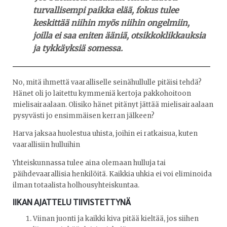
turvallisempi paikka elää, fokus tulee
keskittää niihin myös niihin ongelmiin,
joilla ei saa eniten ääniä, otsikkoklikkauksia
ja tykkäyksiä somessa.
No, mitä ihmettä vaaralliselle seinähullulle pitäisi tehdä?
Hänet oli jo laitettu kymmeniä kertoja pakkohoitoon
mielisairaalaan. Olisiko hänet pitänyt jättää mielisairaalaan
pysyvästi jo ensimmäisen kerran jälkeen?
Harva jaksaa huolestua uhista, joihin ei ratkaisua, kuten
vaarallisiin hulluihin
Yhteiskunnassa tulee aina olemaan hulluja tai
päihdevaarallisia henkilöitä. Kaikkia uhkia ei voi eliminoida
ilman totaalista holhousyhteiskuntaa.
IIKAN AJATTELU TIIVISTETTYNÄ
Viinan juonti ja kaikki kiva pitää kieltää, jos siihen