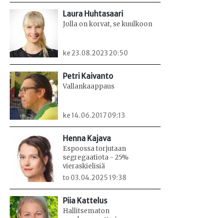
Laura Huhtasaari
Jolla on korvat, se kuulkoon
ke 23.08.2023 20:50
Petri Kaivanto
Vallankaappaus
ke 14.06.2017 09:13
Henna Kajava
Espoossa torjutaan
segregaatiota - 25%
vieraskielisiä
to 03.04.2025 19:38
Piia Kattelus
Hallitsematon