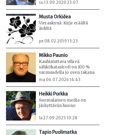
su 13.09.2020 23:07
Musta Orkidea
Vieraskynä: Kirje eräältä
äidiltä
pe 08.02.2019 13:23
Mikko Paunio
Kauhistuttava vihreä
sähkökatastrofi on 100 %
varmuudella jo oven takana
ma 06.07.2026 14:43
Heikki Porkka
Suomalainen media on
järkyttävän huono
la 27.09.2025 10:28
Tapio Puolimatka