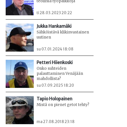
teollisia työpaikkoja
ti 28.03.2023 20:22
Jukka Hankamäki
Sähköistävä klikinvastainen
uutinen
su 07.01.2024 18:08
Petteri Hiienkoski
Onko suhteiden
palauttaminen Venäjään
mahdollista?
su 07.09.2025 18:20
Tapio Holopainen
Mistä on pienet getot tehty?
ma 27.08.2018 23:18