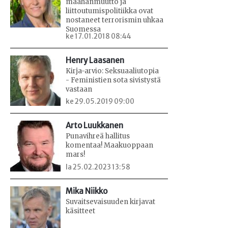
maahanmuutto ja
liittoutumispolitiikka ovat
nostaneet terrorismin uhkaa
Suomessa
ke 17.01.2018 08:44
Henry Laasanen
Kirja-arvio: Seksuaaliutopia
- Feministien sota sivistystä
vastaan
ke 29.05.2019 09:00
Arto Luukkanen
Punavihreä hallitus
komentaa! Maakuoppaan
mars!
la 25.02.2023 13:58
Mika Niikko
Suvaitsevaisuuden kirjavat
käsitteet