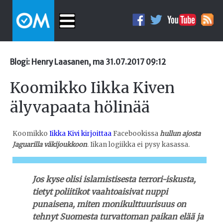
Blogi: Henry Laasanen, ma 31.07.2017 09:12
Koomikko Iikka Kiven
älyvapaata hölinää
Koomikko
Iikka Kivi kirjoittaa
Facebookissa
hullun ajosta
Jaguarilla väkijoukkoon
. Iikan logiikka ei pysy kasassa.
Jos kyse olisi islamistisesta terrori-iskusta,
tietyt poliitikot vaahtoaisivat nuppi
punaisena, miten monikulttuurisuus on
tehnyt Suomesta turvattoman paikan elää ja