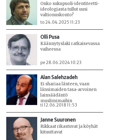
Onko sukupuoli-identiteetti-
ideologiasta tullut uusi
valtionuskonto?
to 24.04.2025 11:23
Olli Pusa
Käännytyslaki ratkaisevassa
vaiheessa
pe 28.06.2024 10:23
Alan Salehzadeh
Ei shariaa länteen, vaan
länsimaiden tasa-arvoinen
lainsäädäntö
muslimimaihin
ti 12.06.2018 11:53
Janne Suuronen
Rikkaat rikastuvat ja köyhät
kituuttavat