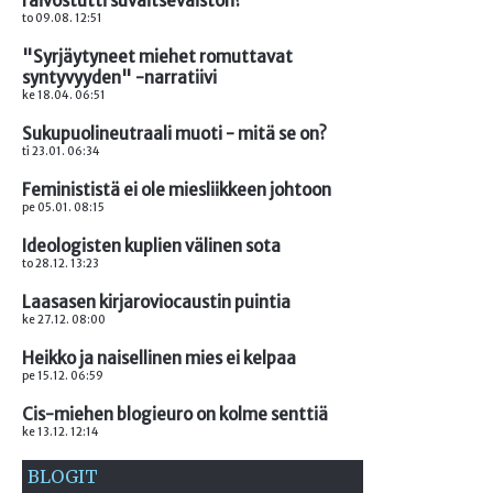
raivostutti suvaitsevaiston?
to 09.08. 12:51
"Syrjäytyneet miehet romuttavat
syntyvyyden" -narratiivi
ke 18.04. 06:51
Sukupuolineutraali muoti - mitä se on?
ti 23.01. 06:34
Feminististä ei ole miesliikkeen johtoon
pe 05.01. 08:15
Ideologisten kuplien välinen sota
to 28.12. 13:23
Laasasen kirjaroviocaustin puintia
ke 27.12. 08:00
Heikko ja naisellinen mies ei kelpaa
pe 15.12. 06:59
Cis-miehen blogieuro on kolme senttiä
ke 13.12. 12:14
BLOGIT