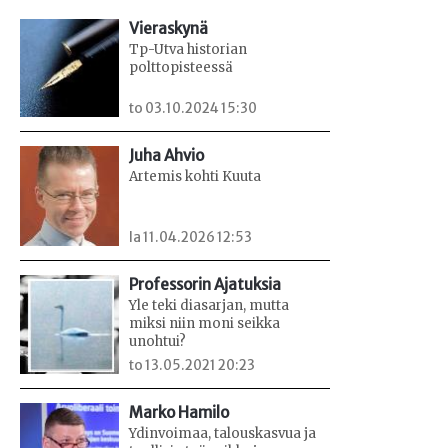
Vieraskynä
Tp-Utva historian
polttopisteessä
to 03.10.2024 15:30
Juha Ahvio
Artemis kohti Kuuta
la 11.04.2026 12:53
Professorin Ajatuksia
Yle teki diasarjan, mutta
miksi niin moni seikka
unohtui?
to 13.05.2021 20:23
Marko Hamilo
Ydinvoimaa, talouskasvua ja