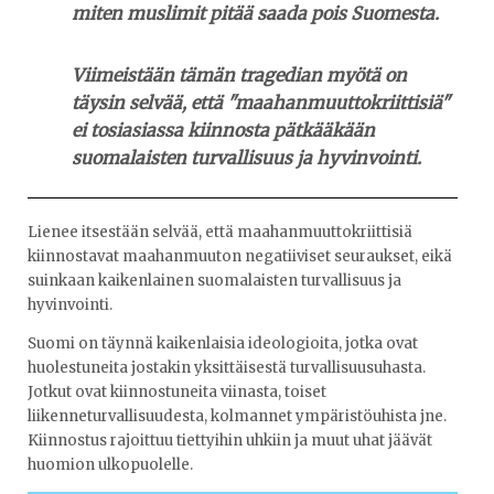
miten muslimit pitää saada pois Suomesta.
Viimeistään tämän tragedian myötä on
täysin selvää, että "maahanmuuttokriittisiä"
ei tosiasiassa kiinnosta pätkääkään
suomalaisten turvallisuus ja hyvinvointi.
Lienee itsestään selvää, että maahanmuuttokriittisiä
kiinnostavat maahanmuuton negatiiviset seuraukset, eikä
suinkaan kaikenlainen suomalaisten turvallisuus ja
hyvinvointi.
Suomi on täynnä kaikenlaisia ideologioita, jotka ovat
huolestuneita jostakin yksittäisestä turvallisuusuhasta.
Jotkut ovat kiinnostuneita viinasta, toiset
liikenneturvallisuudesta, kolmannet ympäristöuhista jne.
Kiinnostus rajoittuu tiettyihin uhkiin ja muut uhat jäävät
huomion ulkopuolelle.