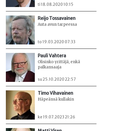
ti 18.08.2020 10:15
Reijo Tossavainen
Auta avun tarpeessa
to 19.03.2020 07:33
Pauli Vahtera
Olisinko yrittäjä, enkä
palkansaaja
su 25.10.2020 22:57
Timo Vihavainen
Häpeänsä kullakin
ke 19.07.2023 21:26
Matti Viren