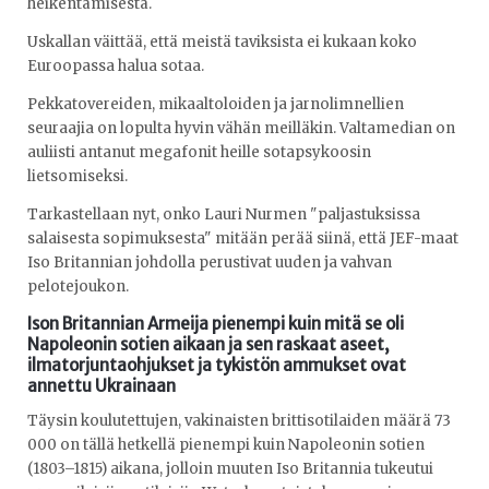
heikentämisestä.
Uskallan väittää, että meistä taviksista ei kukaan koko
Euroopassa halua sotaa.
Pekkatovereiden, mikaaltoloiden ja jarnolimnellien
seuraajia on lopulta hyvin vähän meilläkin. Valtamedian on
auliisti antanut megafonit heille sotapsykoosin
lietsomiseksi.
Tarkastellaan nyt, onko Lauri Nurmen "paljastuksissa
salaisesta sopimuksesta" mitään perää siinä, että JEF-maat
Iso Britannian johdolla perustivat uuden ja vahvan
pelotejoukon.
Ison Britannian Armeija pienempi kuin mitä se oli
Napoleonin sotien aikaan ja sen raskaat aseet,
ilmatorjuntaohjukset ja tykistön ammukset ovat
annettu Ukrainaan
Täysin koulutettujen, vakinaisten brittisotilaiden määrä 73
000 on tällä hetkellä pienempi kuin Napoleonin sotien
(1803–1815) aikana, jolloin muuten Iso Britannia tukeutui