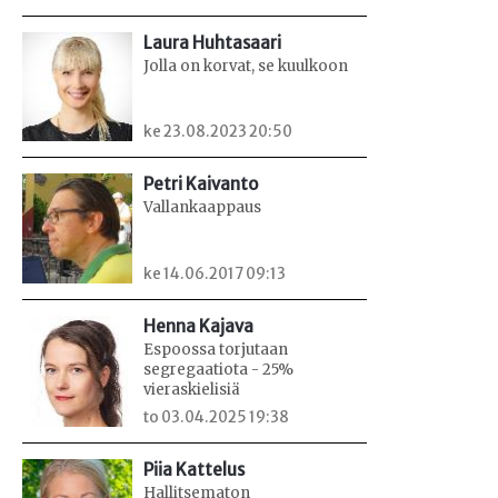
Laura Huhtasaari
Jolla on korvat, se kuulkoon
ke 23.08.2023 20:50
Petri Kaivanto
Vallankaappaus
ke 14.06.2017 09:13
Henna Kajava
Espoossa torjutaan
segregaatiota - 25%
vieraskielisiä
to 03.04.2025 19:38
Piia Kattelus
Hallitsematon