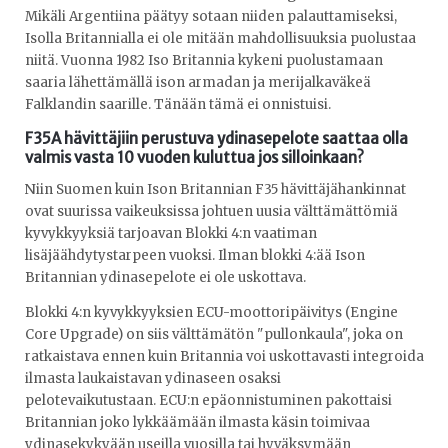
Mikäli Argentiina päätyy sotaan niiden palauttamiseksi,
Isolla Britannialla ei ole mitään mahdollisuuksia puolustaa
niitä. Vuonna 1982 Iso Britannia kykeni puolustamaan
saaria lähettämällä ison armadan ja merijalkaväkeä
Falklandin saarille. Tänään tämä ei onnistuisi.
F35A hävittäjiin perustuva ydinasepelote saattaa olla
valmis vasta 10 vuoden kuluttua jos silloinkaan?
Niin Suomen kuin Ison Britannian F35 hävittäjähankinnat
ovat suurissa vaikeuksissa johtuen uusia välttämättömiä
kyvykkyyksiä tarjoavan Blokki 4:n vaatiman
lisäjäähdytystarpeen vuoksi. Ilman blokki 4:ää Ison
Britannian ydinasepelote ei ole uskottava.
Blokki 4:n kyvykkyyksien ECU-moottoripäivitys (Engine
Core Upgrade) on siis välttämätön "pullonkaula", joka on
ratkaistava ennen kuin Britannia voi uskottavasti integroida
ilmasta laukaistavan ydinaseen osaksi
pelotevaikutustaan. ECU:n epäonnistuminen pakottaisi
Britannian joko lykkäämään ilmasta käsin toimivaa
ydinasekykyään useilla vuosilla tai hyväksymään