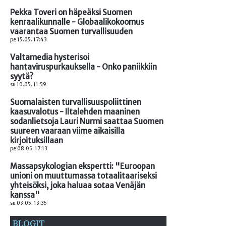
Pekka Toveri on häpeäksi Suomen
kenraalikunnalle - Globaalikokoomus
vaarantaa Suomen turvallisuuden
pe 15.05. 17:43
Valtamedia hysterisoi
hantaviruspurkauksella - Onko paniikkiin
syytä?
su 10.05. 11:59
Suomalaisten turvallisuuspoliittinen
kaasuvalotus - Iltalehden maaninen
sodanlietsoja Lauri Nurmi saattaa Suomen
suureen vaaraan viime aikaisilla
kirjoituksillaan
pe 08.05. 17:13
Massapsykologian ekspertti: "Euroopan
unioni on muuttumassa totaalitaariseksi
yhteisöksi, joka haluaa sotaa Venäjän
kanssa"
su 03.05. 13:35
BLOGIT