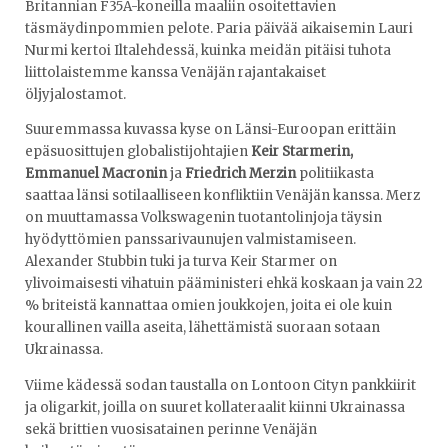
Britannian F35A-koneilla maaliin osoitettavien
täsmäydinpommien pelote. Paria päivää aikaisemin Lauri
Nurmi kertoi Iltalehdessä, kuinka meidän pitäisi tuhota
liittolaistemme kanssa Venäjän rajantakaiset
öljyjalostamot.
Suuremmassa kuvassa kyse on Länsi-Euroopan erittäin
epäsuosittujen globalistijohtajien
Keir Starmerin,
Emmanuel Macronin
ja
Friedrich Merzin
politiikasta
saattaa länsi sotilaalliseen konfliktiin Venäjän kanssa. Merz
on muuttamassa Volkswagenin tuotantolinjoja täysin
hyödyttömien panssarivaunujen valmistamiseen.
Alexander Stubbin tuki ja turva Keir Starmer on
ylivoimaisesti vihatuin pääministeri ehkä koskaan ja vain 22
%
briteistä kannattaa omien joukkojen, joita ei ole kuin
kourallinen vailla aseita, lähettämistä suoraan sotaan
Ukrainassa.
Viime kädessä sodan taustalla on Lontoon Cityn pankkiirit
ja oligarkit, joilla on suuret kollateraalit kiinni Ukrainassa
sekä brittien vuosisatainen perinne Venäjän