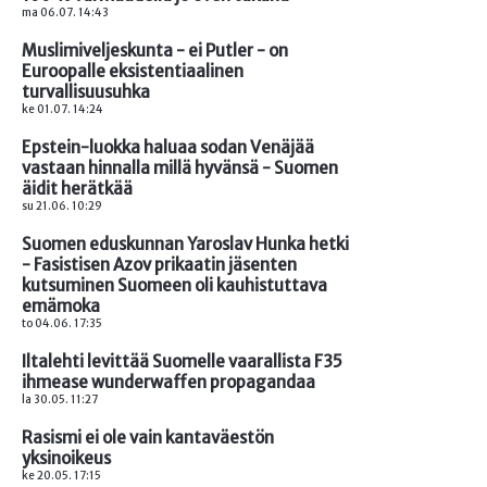
ma 06.07. 14:43
Muslimiveljeskunta - ei Putler - on
Euroopalle eksistentiaalinen
turvallisuusuhka
ke 01.07. 14:24
Epstein-luokka haluaa sodan Venäjää
vastaan hinnalla millä hyvänsä - Suomen
äidit herätkää
su 21.06. 10:29
Suomen eduskunnan Yaroslav Hunka hetki
- Fasistisen Azov prikaatin jäsenten
kutsuminen Suomeen oli kauhistuttava
emämoka
to 04.06. 17:35
Iltalehti levittää Suomelle vaarallista F35
ihmease wunderwaffen propagandaa
la 30.05. 11:27
Rasismi ei ole vain kantaväestön
yksinoikeus
ke 20.05. 17:15