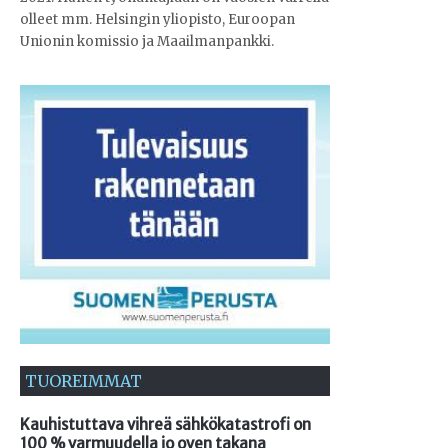
olleet mm. Helsingin yliopisto, Euroopan
Unionin komissio ja Maailmanpankki.
TUOREIMMAT
Kauhistuttava vihreä sähkökatastrofi on
100 % varmuudella jo oven takana