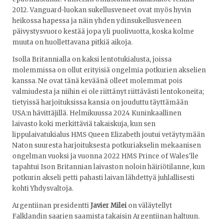
2012. Vanguard-luokan sukellusveneet ovat myös hyvin
heikossa hapessa ja näin yhden ydinsukellusveneen
päivystysvuoro kestää jopa yli puolivuotta, koska kolme
muuta on huollettavana pitkiä aikoja.
Isolla Britannialla on kaksi lentotukialusta, joissa
molemmissa on ollut erityisiä ongelmia potkurien akselien
kanssa. Ne ovat tänä keväänä olleet molemmat pois
valmiudesta ja niihin ei ole riittänyt riittävästi lentokoneita;
tietyissä harjoituksissa kansia on jouduttu täyttämään
USA:n hävittäjillä. Helmikuussa 2024 Kuninkaallinen
laivasto koki merkittäviä takaiskuja, kun sen
lippulaivatukialus HMS Queen Elizabeth joutui vetäytymään
Naton suuresta harjoituksesta potkuriakselin mekaanisen
ongelman vuoksi ja vuonna 2022 HMS Prince of Wales'lle
tapahtui Ison Britannian laivaston noloin häiriötilanne, kun
potkurin akseli petti pahasti laivan lähdettyä juhlallisesti
kohti Yhdysvaltoja.
Argentiinan presidentti
Javier Milei
on väläytellyt
Falklandin saarien saamista takaisin Argentiinan haltuun.