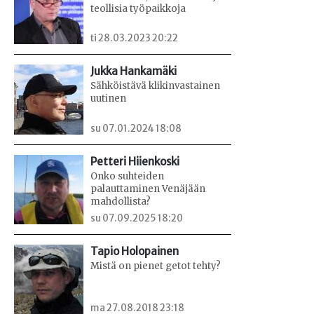
teollisia työpaikkoja
ti 28.03.2023 20:22
Jukka Hankamäki
Sähköistävä klikinvastainen
uutinen
su 07.01.2024 18:08
Petteri Hiienkoski
Onko suhteiden
palauttaminen Venäjään
mahdollista?
su 07.09.2025 18:20
Tapio Holopainen
Mistä on pienet getot tehty?
ma 27.08.2018 23:18