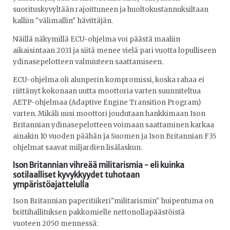
suorituskyvyltään rajoittuneen ja huoltokustannuksiltaan
kalliin "välimallin" hävittäjän.
Näillä näkymillä ECU-ohjelma voi päästä maaliin
aikaisintaan 2031 ja siitä menee vielä pari vuotta lopulliseen
ydinasepelotteen valmiuteen saattamiseen.
ECU-ohjelma oli alunperin kompromissi, koska rahaa ei
riittänyt kokonaan uutta moottoria varten suunniteltua
AETP-ohjelmaa (Adaptive Engine Transition Program)
varten. Mikäli uusi moottori joudutaan hankkimaan Ison
Britannian ydinasepelotteen voimaan saattaminen karkaa
ainakin 10 vuoden päähän ja Suomen ja Ison Britannian F35
ohjelmat saavat miljardien lisälaskun.
Ison Britannian vihreää militarismia - eli kuinka
sotilaalliset kyvykkyydet tuhotaan
ympäristöajattelulla
Ison Britannian paperitiikeri"militarismin" huipentuma on
brittihallituksen pakkomielle nettonollapäästöistä
vuoteen 2050 mennessä: