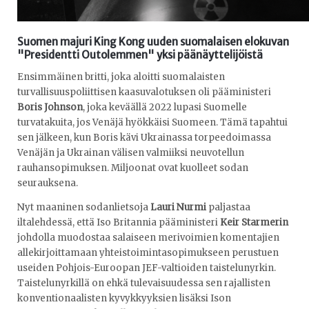
Suomen majuri King Kong uuden suomalaisen elokuvan
"Presidentti Outolemmen" yksi päänäyttelijöistä
Ensimmäinen britti, joka aloitti suomalaisten
turvallisuuspoliittisen kaasuvalotuksen oli pääministeri
Boris Johnson
, joka keväällä 2022 lupasi Suomelle
turvatakuita, jos Venäjä hyökkäisi Suomeen. Tämä tapahtui
sen jälkeen, kun Boris kävi Ukrainassa torpeedoimassa
Venäjän ja Ukrainan välisen valmiiksi neuvotellun
rauhansopimuksen. Miljoonat ovat kuolleet sodan
seurauksena.
Nyt maaninen sodanlietsoja
Lauri Nurmi
paljastaa
iltalehdessä, että Iso Britannia pääministeri
Keir Starmerin
johdolla muodostaa salaiseen merivoimien komentajien
allekirjoittamaan yhteistoimintasopimukseen perustuen
useiden Pohjois-Euroopan JEF-valtioiden taistelunyrkin.
Taistelunyrkillä on ehkä tulevaisuudessa sen rajallisten
konventionaalisten kyvykkyyksien lisäksi Ison