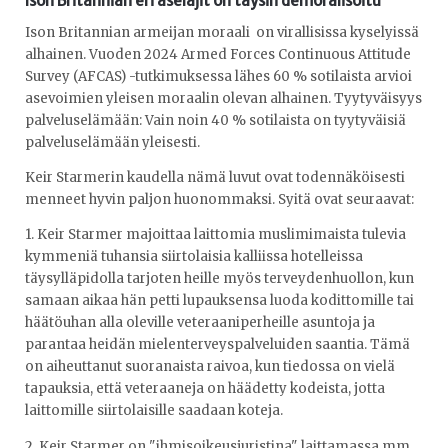
Ison Britannian eri aselajit on täysin demoralisoitu
Ison Britannian armeijan moraali on virallisissa kyselyissä
alhainen. Vuoden 2024 Armed Forces Continuous Attitude
Survey (AFCAS) -tutkimuksessa lähes 60 % sotilaista arvioi
asevoimien yleisen moraalin olevan alhainen. Tyytyväisyys
palveluselämään: Vain noin 40 % sotilaista on tyytyväisiä
palveluselämään yleisesti.
Keir Starmerin kaudella nämä luvut ovat todennäköisesti
menneet hyvin paljon huonommaksi. Syitä ovat seuraavat:
1. Keir Starmer majoittaa laittomia muslimimaista tulevia
kymmeniä tuhansia siirtolaisia kalliissa hotelleissa
täysylläpidolla tarjoten heille myös terveydenhuollon, kun
samaan aikaa hän petti lupauksensa luoda kodittomille tai
häätöuhan alla oleville veteraaniperheille asuntoja ja
parantaa heidän mielenterveyspalveluiden saantia. Tämä
on aiheuttanut suoranaista raivoa, kun tiedossa on vielä
tapauksia, että veteraaneja on häädetty kodeista, jotta
laittomille siirtolaisille saadaan koteja.
2. Keir Starmer on "ihmisoikeusjuristina" laittamassa mm.