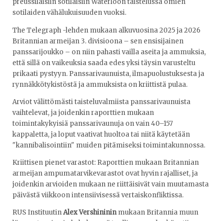
preussilaisiin sotilaisiin Waterloon taistelussa omien
sotilaiden vähälukuisuuden vuoksi.
The Telegraph -lehden mukaan alkuvuosina 2025 ja 2026
Britannian armeijan 3. divisioona – sen ensisijainen
panssarijoukko – on niin pahasti vailla aseita ja ammuksia,
että sillä on vaikeuksia saada edes yksi täysin varusteltu
prikaati pystyyn. Panssarivaunuista, ilmapuolustuksesta ja
rynnäkkötykistöstä ja ammuksista on kriittistä pulaa.
Arviot välittömästi taisteluvalmiista panssarivaunuista
vaihtelevat, ja joidenkin raporttien mukaan
toimintakykyisiä panssarivaunuja on vain 40–157
kappaletta, ja loput vaativat huoltoa tai niitä käytetään
"kannibalisointiin" muiden pitämiseksi toimintakunnossa.
Kriittisen pienet varastot: Raporttien mukaan Britannian
armeijan ampumatarvikevarastot ovat hyvin rajalliset, ja
joidenkin arvioiden mukaan ne riittäisivät vain muutamasta
päivästä viikkoon intensiivisessä vertaiskonfliktissa.
RUS Instituutin
Alex Vershininin
mukaan Britannia muun