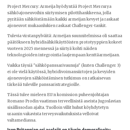
Project Mercury: Armeija hyödyntää Project Mercurya
sähköajoneuvoihin siirtymisen pilottihankkeena, jolla
pyritään sähköistämään kaikki armeijan kevyet ja raskaat
ajoneuvot mukaanlukien raskaat Challenger-tankit.
Tulevia virstanpylväitä: Armeijan suunnitelmissa oli saattaa
päätökseen hybridisähkökäyttöisten prototyyppien kokeet
vuoteen 2025 mennessä ja siirtyä kohti näiden
teknologioiden integrointia laajempaan kenttäarmeijaan.
Vaikka täysiä "sähköpanssarivaunuja" (kuten Challenger 3)
ei ole vielä käytössä, hybridivoimansiirtojen ja kevyiden
ajoneuvojen sähköistämisen tutkimus on ratkaisevan
tärkeää tuleville panssaristrategioille.
Tässä tulee mieleen EU:n komission puheenjohtajan
Romano Prodin vaatimus terveellisistä aseista Jugoslavian
sisällissodan ajalta. Tuolloin villit huhut köyhdytetyn
uraanin vakavista terveysvaikutuksista velloivat
valtamediassa.