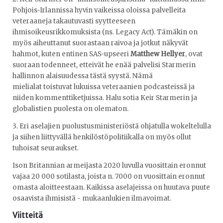
Pohjois-Irlannissa hyvin vaikeissa oloissa palvelleita
veteraaneja takautuvasti syytteeseen
ihmisoikeusrikkomuksista (ns. Legacy Act). Tämäkin on
myös aiheuttanut suorastaan raivoa ja jotkut näkyvät
hahmot, kuten entinen SAS-upseeri
Matthew Hellyer
, ovat
suoraan todenneet, etteivät he enää palvelisi Starmerin
hallinnon alaisuudessa tästä syystä. Nämä
mielialat toistuvat lukuissa veteraanien podcasteissä ja
niiden kommenttiketjuissa. Halu sotia Keir Starmerin ja
globalistien puolesta on olematon.
3. Eri aselajien puolustusministeriöstä ohjatulla wokeltelulla
ja siihen liittyvällä henkilöstöpolitiikalla on myös ollut
tuhoisat seuraukset.
Ison Britannian armeijasta 2020 luvulla vuosittain eronnut
vajaa 20 000 sotilasta, joista n. 7000 on vuosittain eronnut
omasta aloitteestaan. Kaikissa aselajeissa on huutava puute
osaavista ihmisistä - mukaanlukien ilmavoimat.
Viitteitä