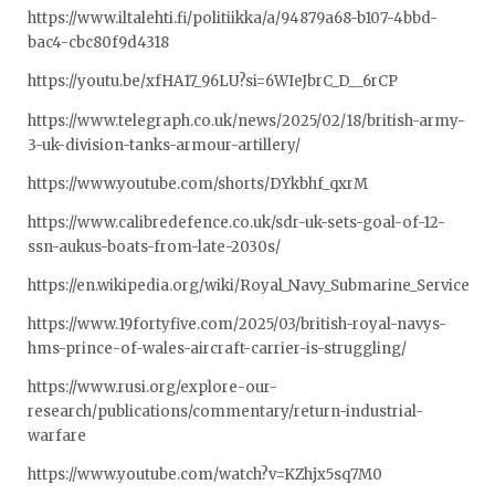
https://www.iltalehti.fi/politiikka/a/94879a68-b107-4bbd-
bac4-cbc80f9d4318
https://youtu.be/xfHA17_96LU?si=6WIeJbrC_D__6rCP
https://www.telegraph.co.uk/news/2025/02/18/british-army-
3-uk-division-tanks-armour-artillery/
https://www.youtube.com/shorts/DYkbhf_qxrM
https://www.calibredefence.co.uk/sdr-uk-sets-goal-of-12-
ssn-aukus-boats-from-late-2030s/
https://en.wikipedia.org/wiki/Royal_Navy_Submarine_Service
https://www.19fortyfive.com/2025/03/british-royal-navys-
hms-prince-of-wales-aircraft-carrier-is-struggling/
https://www.rusi.org/explore-our-
research/publications/commentary/return-industrial-
warfare
https://www.youtube.com/watch?v=KZhjx5sq7M0