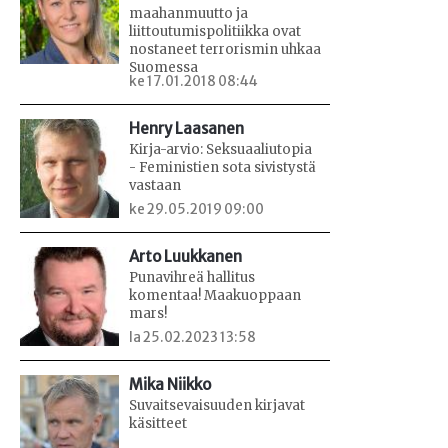
maahanmuutto ja
liittoutumispolitiikka ovat
nostaneet terrorismin uhkaa
Suomessa
ke 17.01.2018 08:44
Henry Laasanen
Kirja-arvio: Seksuaaliutopia
- Feministien sota sivistystä
vastaan
ke 29.05.2019 09:00
Arto Luukkanen
Punavihreä hallitus
komentaa! Maakuoppaan
mars!
la 25.02.2023 13:58
Mika Niikko
Suvaitsevaisuuden kirjavat
käsitteet