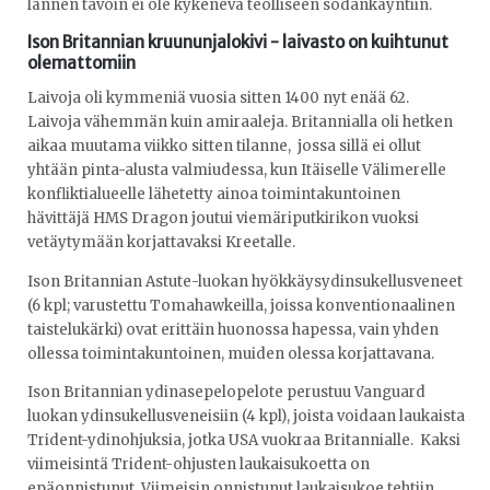
lännen tavoin ei ole kykenevä teolliseen sodankäyntiin.
Ison Britannian kruununjalokivi - laivasto on kuihtunut
olemattomiin
Laivoja oli kymmeniä vuosia sitten 1400 nyt enää 62.
Laivoja vähemmän kuin amiraaleja. Britannialla oli hetken
aikaa muutama viikko sitten tilanne, jossa sillä ei ollut
yhtään pinta-alusta valmiudessa, kun Itäiselle Välimerelle
konfliktialueelle lähetetty ainoa toimintakuntoinen
hävittäjä HMS Dragon joutui viemäriputkirikon vuoksi
vetäytymään korjattavaksi Kreetalle.
Ison Britannian Astute-luokan hyökkäysydinsukellusveneet
(6 kpl; varustettu Tomahawkeilla, joissa konventionaalinen
taistelukärki) ovat erittäin huonossa hapessa, vain yhden
ollessa toimintakuntoinen, muiden olessa korjattavana.
Ison Britannian ydinasepelopelote perustuu Vanguard
luokan ydinsukellusveneisiin (4 kpl), joista voidaan laukaista
Trident-ydinohjuksia, jotka USA vuokraa Britannialle. Kaksi
viimeisintä Trident-ohjusten laukaisukoetta on
epäonnistunut. Viimeisin onnistunut laukaisukoe tehtiin