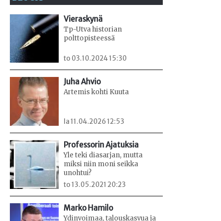
Vieraskynä
Tp-Utva historian
polttopisteessä
to 03.10.2024 15:30
Juha Ahvio
Artemis kohti Kuuta
la 11.04.2026 12:53
Professorin Ajatuksia
Yle teki diasarjan, mutta
miksi niin moni seikka
unohtui?
to 13.05.2021 20:23
Marko Hamilo
Ydinvoimaa, talouskasvua ja