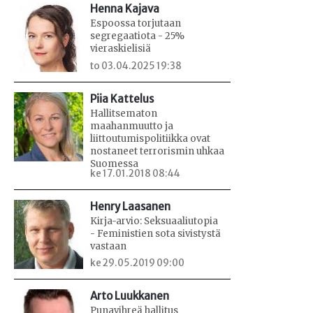
Henna Kajava
Espoossa torjutaan
segregaatiota - 25%
vieraskielisiä
to 03.04.2025 19:38
Piia Kattelus
Hallitsematon
maahanmuutto ja
liittoutumispolitiikka ovat
nostaneet terrorismin uhkaa
Suomessa
ke 17.01.2018 08:44
Henry Laasanen
Kirja-arvio: Seksuaaliutopia
- Feministien sota sivistystä
vastaan
ke 29.05.2019 09:00
Arto Luukkanen
Punavihreä hallitus