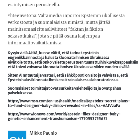
esiintymisen perusteella.
Yhteenvetona: Valtamedia raportoi Epsteinin rikollisesta
verkostosta ja suomalaisista nimistä, mutta jättää
mainitsemasi rituaaliväitteet "faktan ja fiktion
sekasotkuksi", jota se pitää osana laajempaa
informaatiovaikuttamista.
Kysyin vielä AI:ltä, kun se väitti, että tarinat epsteinin
eugeniikkainnosta ja halusta kloonata ihmisen Ukrainassa
eivät ole totta, että onko valetta perustuen tuunattuihin kuvakaappauksiin 
että toivoi voivansa kloonata ihmisen Ukrainassa viiden vuoden sisällä.
Sitten AI antautui ja vastasi, että sähköposti on aito ja vahvistaa, että
Epstein halusi kloonata ihmisen ukrainalaisessa laboratoriossa.
Suomalaiset toimittajat ovat surkeita valehtelijoita ja ovat pahan
palveluksessa.
https://www.msn.com/en-us/health/medical/epsteins-secret-plans-
to-fund-designer-baby-clinics-revealed-in-files/ss-AA1VzaFa
https://www.wionews.com/world/epstein-files-designer-baby-
genetic-enhancement-transhumanism-1770553755631
Mikko Paunio