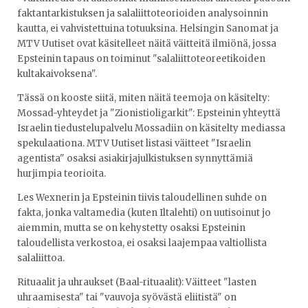
faktantarkistuksen ja salaliittoteorioiden analysoinnin
kautta, ei vahvistettuina totuuksina. Helsingin Sanomat ja
MTV Uutiset ovat käsitelleet näitä väitteitä ilmiönä, jossa
Epsteinin tapaus on toiminut "salaliittoteoreetikoiden
kultakaivoksena".
Tässä on kooste siitä, miten näitä teemoja on käsitelty:
Mossad-yhteydet ja "Zionistioligarkit": Epsteinin yhteyttä
Israelin tiedustelupalvelu Mossadiin on käsitelty mediassa
spekulaationa. MTV Uutiset listasi väitteet "Israelin
agentista" osaksi asiakirjajulkistuksen synnyttämiä
hurjimpia teorioita.
Les Wexnerin ja Epsteinin tiivis taloudellinen suhde on
fakta, jonka valtamedia (kuten Iltalehti) on uutisoinut jo
aiemmin, mutta se on kehystetty osaksi Epsteinin
taloudellista verkostoa, ei osaksi laajempaa valtiollista
salaliittoa.
Rituaalit ja uhraukset (Baal-rituaalit): Väitteet "lasten
uhraamisesta" tai "vauvoja syövästä eliitistä" on