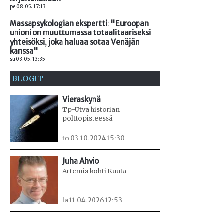
pe 08.05. 17:13
Massapsykologian ekspertti: "Euroopan
unioni on muuttumassa totaalitaariseksi
yhteisöksi, joka haluaa sotaa Venäjän
kanssa"
su 03.05. 13:35
BLOGIT
Vieraskynä
Tp-Utva historian
polttopisteessä
to 03.10.2024 15:30
Juha Ahvio
Artemis kohti Kuuta
la 11.04.2026 12:53