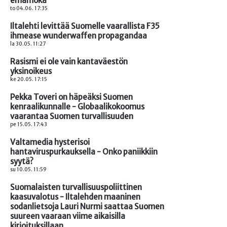
emämoka
to 04.06. 17:35
Iltalehti levittää Suomelle vaarallista F35
ihmease wunderwaffen propagandaa
la 30.05. 11:27
Rasismi ei ole vain kantaväestön
yksinoikeus
ke 20.05. 17:15
Pekka Toveri on häpeäksi Suomen
kenraalikunnalle - Globaalikokoomus
vaarantaa Suomen turvallisuuden
pe 15.05. 17:43
Valtamedia hysterisoi
hantaviruspurkauksella - Onko paniikkiin
syytä?
su 10.05. 11:59
Suomalaisten turvallisuuspoliittinen
kaasuvalotus - Iltalehden maaninen
sodanlietsoja Lauri Nurmi saattaa Suomen
suureen vaaraan viime aikaisilla
kirjoituksillaan