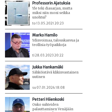
Professorin Ajatuksia
Yle teki diasarjan, mutta
miksi niin moni seikka
unohtui?
to 13.05.2021 20:23
Marko Hamilo
Ydinvoimaa, talouskasvua ja
teollisia työpaikkoja
ti 28.03.2023 20:22
Jukka Hankamäki
Sähköistävä klikinvastainen
uutinen
su 07.01.2024 18:08
Petteri Hiienkoski
Onko suhteiden
palauttaminen Venäjään