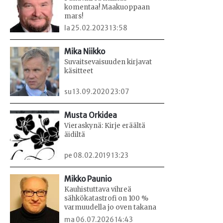
komentaa! Maakuoppaan
mars!
la 25.02.2023 13:58
Mika Niikko
Suvaitsevaisuuden kirjavat
käsitteet
su 13.09.2020 23:07
Musta Orkidea
Vieraskynä: Kirje eräältä
äidiltä
pe 08.02.2019 13:23
Mikko Paunio
Kauhistuttava vihreä
sähkökatastrofi on 100 %
varmuudella jo oven takana
ma 06.07.2026 14:43