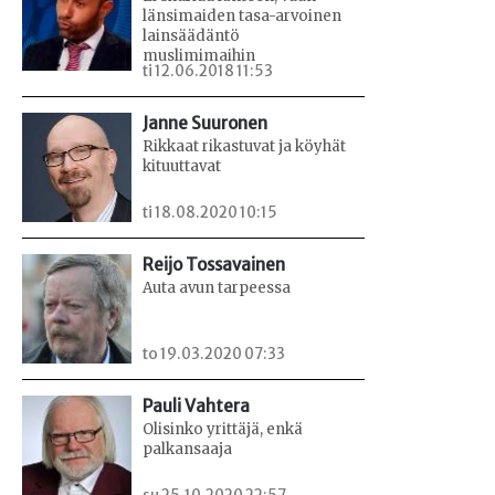
länsimaiden tasa-arvoinen
lainsäädäntö
muslimimaihin
ti 12.06.2018 11:53
Janne Suuronen
Rikkaat rikastuvat ja köyhät
kituuttavat
ti 18.08.2020 10:15
Reijo Tossavainen
Auta avun tarpeessa
to 19.03.2020 07:33
Pauli Vahtera
Olisinko yrittäjä, enkä
palkansaaja