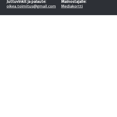
Juttuvinkit ja palaute:
Mainostajalle:
oikea.toimitus@gmail.com
Mediakortti