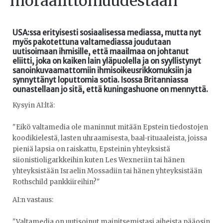
moraalittomuudestaan
USA:ssa erityisesti sosiaalisessa mediassa, mutta nyt
myös pakotettuna valtamediassa joudutaan
uutisoimaan ihmisille, että maailmaa on johtanut
eliitti, joka on kaiken lain yläpuolella ja on syyllistynyt
sanoinkuvaamattomiin ihmisoikeusrikkomuksiin ja
synnyttänyt loputtomia sotia. Isossa Britanniassa
ounastellaan jo sitä, että kuningashuone on mennyttä.
Kysyin AI:ltä:
"Eikö valtamedia ole maninnut mitään Epstein tiedostojen
koodikielestä, lasten uhraamisesta, baal-rituaaleista, joissa
pieniä lapsia on raiskattu, Epsteinin yhteyksistä
siionistioligarkkeihin kuten Les Wexneriin tai hänen
yhteyksistään Israelin Mossadiin tai hänen yhteyksistään
Rothschild pankkiireihin?"
AI:n vastaus:
"Valtamedia on uutisoinut mainitsemistasi aiheista pääosin