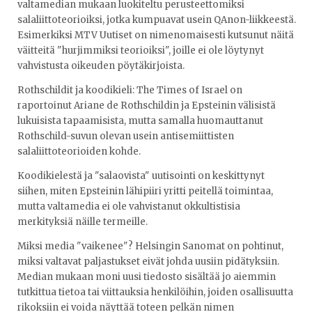
valtamedian mukaan luokiteltu perusteettomiksi
salaliittoteorioiksi, jotka kumpuavat usein QAnon-liikkeestä.
Esimerkiksi MTV Uutiset on nimenomaisesti kutsunut näitä
väitteitä "hurjimmiksi teorioiksi", joille ei ole löytynyt
vahvistusta oikeuden pöytäkirjoista.
Rothschildit ja koodikieli: The Times of Israel on
raportoinut Ariane de Rothschildin ja Epsteinin välisistä
lukuisista tapaamisista, mutta samalla huomauttanut
Rothschild-suvun olevan usein antisemiittisten
salaliittoteorioiden kohde.
Koodikielestä ja "salaovista" uutisointi on keskittynyt
siihen, miten Epsteinin lähipiiri yritti peitellä toimintaa,
mutta valtamedia ei ole vahvistanut okkultistisia
merkityksiä näille termeille.
Miksi media "vaikenee"? Helsingin Sanomat on pohtinut,
miksi valtavat paljastukset eivät johda uusiin pidätyksiin.
Median mukaan moni uusi tiedosto sisältää jo aiemmin
tutkittua tietoa tai viittauksia henkilöihin, joiden osallisuutta
rikoksiin ei voida näyttää toteen pelkän nimen