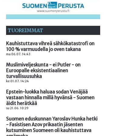
TUOREIMMAT
Kauhistuttava vihreä sähkökatastrofi on
100 % varmuudella jo oven takana
ma 06.07. 14:43
Muslimiveljeskunta - ei Putler - on
Euroopalle eksistentiaalinen
turvallisuusuhka
ke 01.07. 14:24
Epstein-luokka haluaa sodan Venäjää
vastaan hinnalla millä hyvänsä - Suomen
äidit herätkää
su 21.06. 10:29
Suomen eduskunnan Yaroslav Hunka hetki
- Fasistisen Azov prikaatin jäsenten
kutsuminen Suomeen oli kauhistuttava