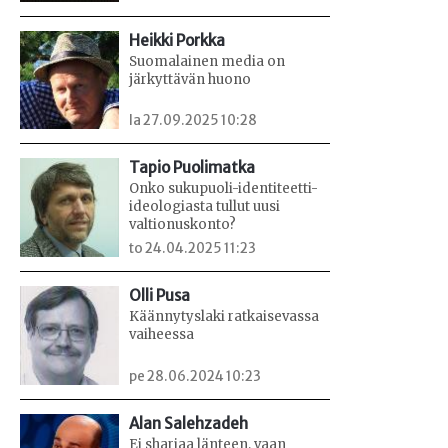
Heikki Porkka
Suomalainen media on
järkyttävän huono
la 27.09.2025 10:28
Tapio Puolimatka
Onko sukupuoli-identiteetti-
ideologiasta tullut uusi
valtionuskonto?
to 24.04.2025 11:23
Olli Pusa
Käännytyslaki ratkaisevassa
vaiheessa
pe 28.06.2024 10:23
Alan Salehzadeh
Ei shariaa länteen, vaan