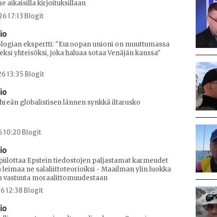
e aikaisilla kirjoituksillaan
6 17:13 Blogit
io
ogian ekspertti: "Euroopan unioni on muuttumassa
seksi yhteisöksi, joka haluaa sotaa Venäjän kanssa"
6 13:35 Blogit
io
ihreän globalistisen lännen synkkä iltarusko
6 10:20 Blogit
io
piilottaa Epstein tiedostojen paljastamat karmeudet
leimaa ne salaliittoteorioiksi - Maailman ylin luokka
än vastuuta moraalittomuudestaan
6 12:38 Blogit
io