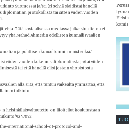
Peruss
utkinto Suomessa) ja/tai (ei selviä slaidista) hänellä
työnan
s diplomatian protokollista tai sitten viiden vuoden
Helsin
ä.
komis
elija. Tätä sosiaalisessa mediassa julkaistua tietoa ei
 löytyy yhä Mahad Ahmedin edellisten kunnallisvaalien
omatian ja polittisen konsultoinnin maisteriksi."
lisi viiden vuoden kokemus diplomatiasta ja/tai viiden
sestä tai että hänellä olisi jostain yliopistosta
isvaalien alla siitä, että tuntuu vaikealta ymmärtää, että
llainen tutkinto.
-n-helsinkilaisvaltuutettu-on-liioitellut-koulutustaan-
tutkinto/9247072
TUO
/the-international-school-of-protocol-and-