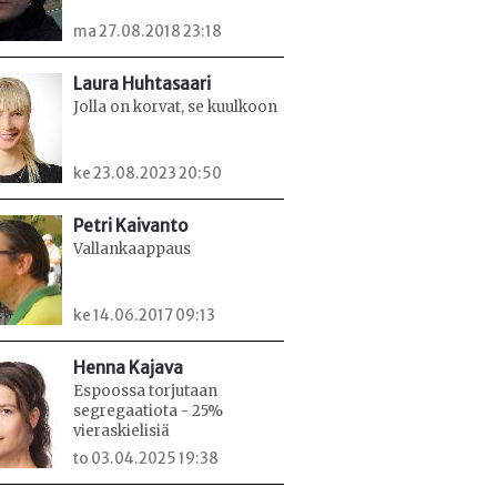
ma 27.08.2018 23:18
Laura Huhtasaari
Jolla on korvat, se kuulkoon
ke 23.08.2023 20:50
Petri Kaivanto
Vallankaappaus
ke 14.06.2017 09:13
Henna Kajava
Espoossa torjutaan
segregaatiota - 25%
vieraskielisiä
to 03.04.2025 19:38