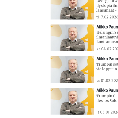
George Orwe
dystopia il
länsimaat - 
ti 17.02.2026
Mikko Paun
Helsingin S
ilmanlaatuv
Luottamusmi
ke 04.02.202
Mikko Paun
Trumpin sot
vie loppuun
su 01.02.202
Mikko Paun
Trumpin Casu
des los Solo
la 03.01.2026