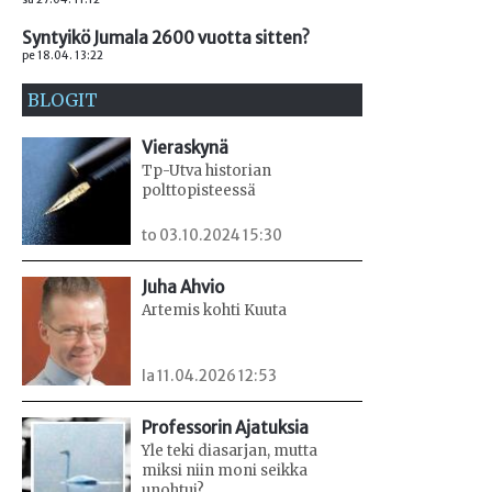
Syntyikö Jumala 2600 vuotta sitten?
pe 18.04. 13:22
BLOGIT
Vieraskynä
Tp-Utva historian
polttopisteessä
to 03.10.2024 15:30
Juha Ahvio
Artemis kohti Kuuta
la 11.04.2026 12:53
Professorin Ajatuksia
Yle teki diasarjan, mutta
miksi niin moni seikka
unohtui?