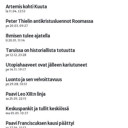
Artemis kohti Kuuta
la 11.04. 12:53
Peter Thielin antikristusluennot Roomassa
pe 20.03. 09:27
Ihmisen tulee ajatella
ti 20.01. 11:14
Taruissa on historiallista totuutta
pe 12.12. 23:28
Utopiahaaveet ovat jälleen kariutuneet
pe 14.11. 19:17
Luonto ja sen velvoittavuus
pe 29.08. 10:51
Paavi Leo XIII:n linja
su 25.05. 22:15
Keskuspankit ja tullit keskiössä
ma 05.05. 10:37
Paavi Franciscuksen kausi päättyi
su 27.04. 11:12