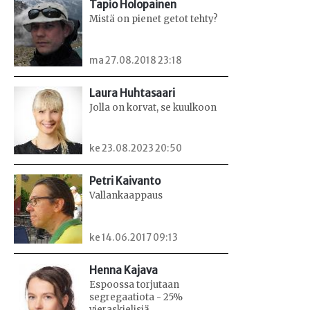
Tapio Holopainen
Mistä on pienet getot tehty?
ma 27.08.2018 23:18
Laura Huhtasaari
Jolla on korvat, se kuulkoon
ke 23.08.2023 20:50
Petri Kaivanto
Vallankaappaus
ke 14.06.2017 09:13
Henna Kajava
Espoossa torjutaan
segregaatiota - 25%
vieraskielisiä