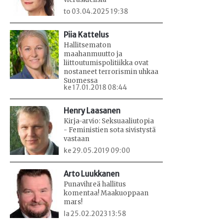
to 03.04.2025 19:38
Piia Kattelus
Hallitsematon
maahanmuutto ja
liittoutumispolitiikka ovat
nostaneet terrorismin uhkaa
Suomessa
ke 17.01.2018 08:44
Henry Laasanen
Kirja-arvio: Seksuaaliutopia
- Feministien sota sivistystä
vastaan
ke 29.05.2019 09:00
Arto Luukkanen
Punavihreä hallitus
komentaa! Maakuoppaan
mars!
la 25.02.2023 13:58