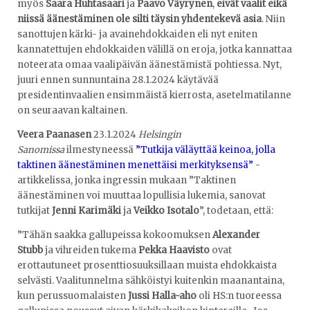
myös
Saara Huhtasaari
ja
Paavo Väyrynen
,
eivät vaalit eikä
niissä äänestäminen ole silti täysin yhdentekevä asia
. Niin
sanottujen kärki- ja avainehdokkaiden eli nyt eniten
kannatettujen ehdokkaiden välillä on eroja, jotka kannattaa
noteerata omaa vaalipäivän äänestämistä pohtiessa. Nyt,
juuri ennen sunnuntaina 28.1.2024 käytävää
presidentinvaalien ensimmäistä kierrosta, asetelmatilanne
on seuraavan kaltainen.
Veera Paanasen
23.1.2024
Helsingin
Sanomissa
ilmestyneessä
”Tutkija väläyttää keinoa, jolla
taktinen äänestäminen menettäisi merkityksensä”
-
artikkelissa, jonka ingressin mukaan ”Taktinen
äänestäminen voi muuttaa lopullisia lukemia, sanovat
tutkijat
Jenni Karimäki
ja
Veikko Isotalo
”, todetaan, että:
”Tähän saakka gallupeissa kokoomuksen
Alexander
Stubb
ja vihreiden tukema
Pekka Haavisto
ovat
erottautuneet prosenttiosuuksillaan muista ehdokkaista
selvästi. Vaalitunnelma sähköistyi kuitenkin maanantaina,
kun perussuomalaisten
Jussi Halla-aho
oli HS:n tuoreessa