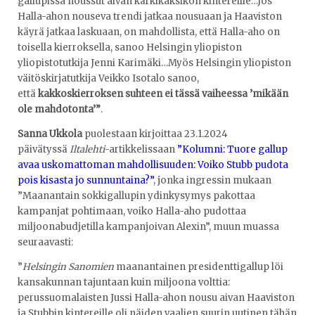
gallupissa noussut aivan kärkikaksikon kintereille…Jos
Halla-ahon nouseva trendi jatkaa nousuaan ja Haaviston
käyrä jatkaa laskuaan, on mahdollista, että Halla-aho on
toisella kierroksella, sanoo Helsingin yliopiston
yliopistotutkija Jenni Karimäki…Myös Helsingin yliopiston
väitöskirjatutkija Veikko Isotalo sanoo,
että
kakkoskierroksen suhteen ei tässä vaiheessa ’mikään
ole mahdotonta’”
.
Sanna Ukkola
puolestaan kirjoittaa 23.1.2024
päivätyssä
Iltalehti
-artikkelissaan
”Kolumni: Tuore gallup
avaa uskomattoman mahdollisuuden: Voiko Stubb pudota
pois kisasta jo sunnuntaina?”
, jonka ingressin mukaan
”Maanantain sokkigallupin ydinkysymys pakottaa
kampanjat pohtimaan, voiko Halla-aho pudottaa
miljoonabudjetilla kampanjoivan Alexin”, muun muassa
seuraavasti:
”
Helsingin Sanomien
maanantainen presidenttigallup löi
kansakunnan tajuntaan kuin miljoona volttia:
perussuomalaisten Jussi Halla-ahon nousu aivan Haaviston
ja Stubbin kintereille oli näiden vaalien suurin uutinen tähän