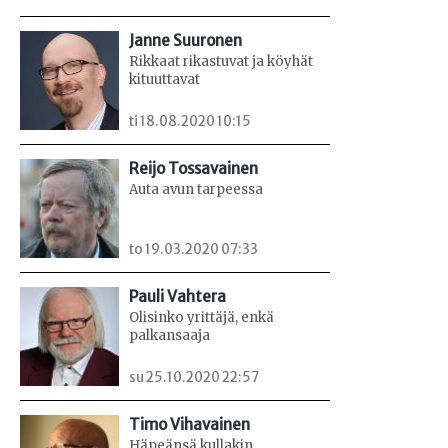
Janne Suuronen
Rikkaat rikastuvat ja köyhät
kituuttavat
ti 18.08.2020 10:15
Reijo Tossavainen
Auta avun tarpeessa
to 19.03.2020 07:33
Pauli Vahtera
Olisinko yrittäjä, enkä
palkansaaja
su 25.10.2020 22:57
Timo Vihavainen
Häpeänsä kullakin