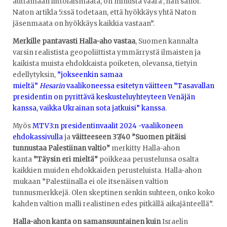
auttamaan liittolaismaata, on minusta väärä’, hän sanoi.
Naton artikla 5:ssä todetaan, että hyökkäys yhtä Naton
jäsenmaata on hyökkäys kaikkia vastaan”.
Merkille pantavasti Halla-aho vastaa
, Suomen kannalta
varsin realistista geopoliittista ymmärrystä ilmaisten ja
kaikista muista ehdokkaista poiketen, olevansa, tietyin
edellytyksin,
”jokseenkin samaa
mieltä”
Hesarin
vaalikoneessa esitetyn väitteen ”Tasavallan
presidentin on pyrittävä keskusteluyhteyteen Venäjän
kanssa, vaikka Ukrainan sota jatkuisi” kanssa
.
Myös
MTV3:n presidentinvaalit 2024 -vaalikoneen
ehdokassivulla
ja
väitteeseen 37/40 ”Suomen pitäisi
tunnustaa Palestiinan valtio”
merkitty Halla-ahon
kanta
”Täysin eri mieltä”
poikkeaa perustelunsa osalta
kaikkien muiden ehdokkaiden perusteluista. Halla-ahon
mukaan ”Palestiinalla ei ole itsenäisen valtion
tunnusmerkkejä. Olen skeptinen senkin suhteen, onko koko
kahden valtion malli realistinen edes pitkällä aikajänteellä”.
Halla-ahon kanta on samansuuntainen kuin
Israelin