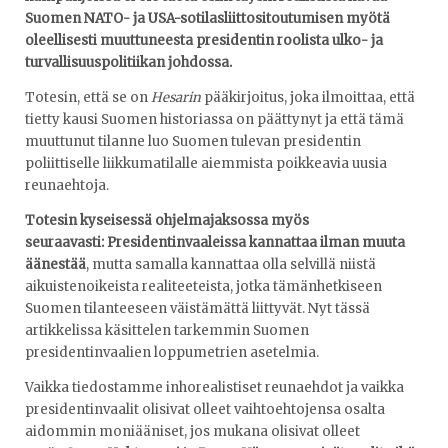
Suomen NATO- ja USA-sotilasliittositoutumisen myötä
oleellisesti muuttuneesta presidentin roolista ulko- ja
turvallisuuspolitiikan johdossa.
Totesin, että se on
Hesarin
pääkirjoitus, joka ilmoittaa, että
tietty kausi Suomen historiassa on päättynyt ja että tämä
muuttunut tilanne luo Suomen tulevan presidentin
poliittiselle liikkumatilalle aiemmista poikkeavia uusia
reunaehtoja.
Totesin kyseisessä ohjelmajaksossa myös
seuraavasti:
Presidentinvaaleissa kannattaa ilman muuta
äänestää
, mutta samalla kannattaa olla selvillä niistä
aikuistenoikeista realiteeteista, jotka tämänhetkiseen
Suomen tilanteeseen väistämättä liittyvät. Nyt tässä
artikkelissa käsittelen tarkemmin Suomen
presidentinvaalien loppumetrien asetelmia.
Vaikka tiedostamme inhorealistiset reunaehdot ja vaikka
presidentinvaalit olisivat olleet vaihtoehtojensa osalta
aidommin moniääniset, jos mukana olisivat olleet