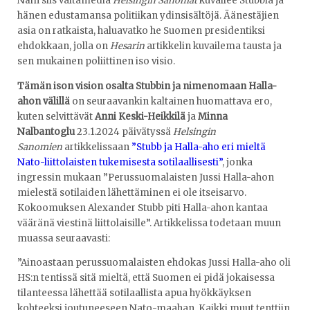
Näin siis valtamedia
Helsingin Sanomat
kuvailee Stubbia ja
hänen edustamansa politiikan ydinsisältöjä. Äänestäjien
asia on ratkaista, haluavatko he Suomen presidentiksi
ehdokkaan, jolla on
Hesarin
artikkelin kuvailema tausta ja
sen mukainen poliittinen iso visio.
Tämän ison vision osalta Stubbin ja nimenomaan Halla-
ahon välillä
on seuraavankin kaltainen huomattava ero,
kuten selvittävät
Anni Keski-Heikkilä
ja
Minna
Nalbantoglu
23.1.2024 päivätyssä
Helsingin
Sanomien
artikkelissaan
”Stubb ja Halla-aho eri mieltä
Nato-liittolaisten tukemisesta sotilaallisesti”
, jonka
ingressin mukaan ”Perussuomalaisten Jussi Halla-ahon
mielestä sotilaiden lähettäminen ei ole itseisarvo.
Kokoomuksen Alexander Stubb piti Halla-ahon kantaa
vääränä viestinä liittolaisille”. Artikkelissa todetaan muun
muassa seuraavasti:
”Ainoastaan perussuomalaisten ehdokas Jussi Halla-aho oli
HS:n tentissä sitä mieltä, että Suomen ei pidä jokaisessa
tilanteessa lähettää sotilaallista apua hyökkäyksen
kohteeksi joutuneeseen Nato-maahan. Kaikki muut tenttiin