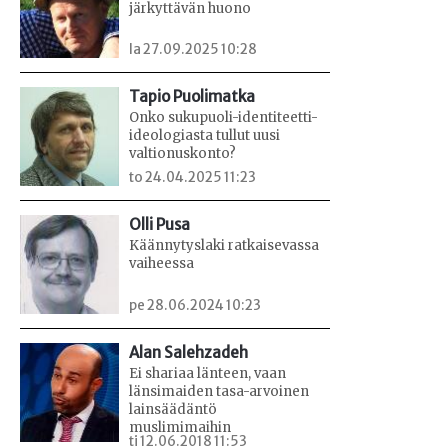
järkyttävän huono
la 27.09.2025 10:28
Tapio Puolimatka
Onko sukupuoli-identiteetti-
ideologiasta tullut uusi
valtionuskonto?
to 24.04.2025 11:23
Olli Pusa
Käännytyslaki ratkaisevassa
vaiheessa
pe 28.06.2024 10:23
Alan Salehzadeh
Ei shariaa länteen, vaan
länsimaiden tasa-arvoinen
lainsäädäntö
muslimimaihin
ti 12.06.2018 11:53