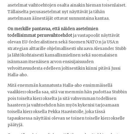
asetelmat vaihtoehtojen osalta ainakin hieman toisenlaiset.
Tällaiselta perusasetelmat nyt näyttävät ja tähän
asetelmaan äänestäjät ottavat sunnuntaina kantaa.
On merkille pantavaa, että näiden asetelmien
todellisimmat perusvaihtoehdot
ja vastapoolit näyttävät
olevan EU-federalistinen sekä Suomen NATO:n ja USA:n
strategian alttarille ohjelmallisesti uhraava Alexander Stubb
ja lähtökohtaisesti kansallismielinen sekä suomalaisen
isänmaan itsenäisen arvon ensisijaisuuden
velvoittavuudesta edelleen joltisestikin kiinni pitävä Jussi
Halla-aho.
Mitä enemmän kannatusta Halla-aho ensimmäisellä
vaalikierroksella saa, sitä varmemmin hän pudottaa Stubbin
pois toiselta kierrokselta ja sitä vahvemman todellisen
haasteen ja vaihtoehdon hän myös kykenisi tarjoamaan
toisella kierroksella Pekka Haavistolle, joka tässä
tapauksessa näyttäisi olevan se toinen toiselle kierrokselle
päätyjä.