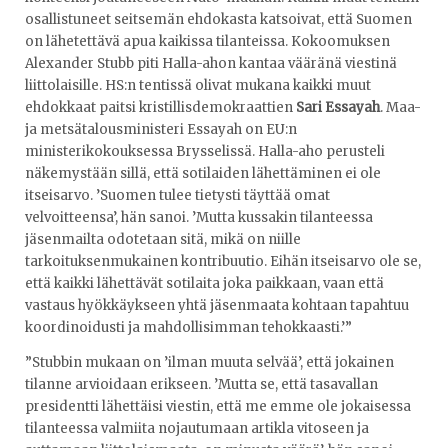
osallistuneet seitsemän ehdokasta katsoivat, että Suomen
on lähetettävä apua kaikissa tilanteissa. Kokoomuksen
Alexander Stubb piti Halla-ahon kantaa vääränä viestinä
liittolaisille. HS:n tentissä olivat mukana kaikki muut
ehdokkaat paitsi kristillisdemokraattien
Sari Essayah
. Maa-
ja metsätalousministeri Essayah on EU:n
ministerikokouksessa Brysselissä. Halla-aho perusteli
näkemystään sillä, että sotilaiden lähettäminen ei ole
itseisarvo. ’Suomen tulee tietysti täyttää omat
velvoitteensa’, hän sanoi. ’Mutta kussakin tilanteessa
jäsenmailta odotetaan sitä, mikä on niille
tarkoituksenmukainen kontribuutio. Eihän itseisarvo ole se,
että kaikki lähettävät sotilaita joka paikkaan, vaan että
vastaus hyökkäykseen yhtä jäsenmaata kohtaan tapahtuu
koordinoidusti ja mahdollisimman tehokkaasti.’”
”Stubbin mukaan on ’ilman muuta selvää’, että jokainen
tilanne arvioidaan erikseen. ’Mutta se, että tasavallan
presidentti lähettäisi viestin, että me emme ole jokaisessa
tilanteessa valmiita nojautumaan artikla vitoseen ja