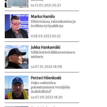
to 13.05.2021 20:23
Marko Hamilo
Ydinvoimaa, talouskasvua ja
teollisia työpaikkoja
ti 28.03.2023 20:22
Jukka Hankamäki
Sähköistävä klikinvastainen
uutinen
su 07.01.2024 18:08
Petteri Hiienkoski
Onko suhteiden
palauttaminen Venäjään
mahdollista?
su 07.09.2025 18:20