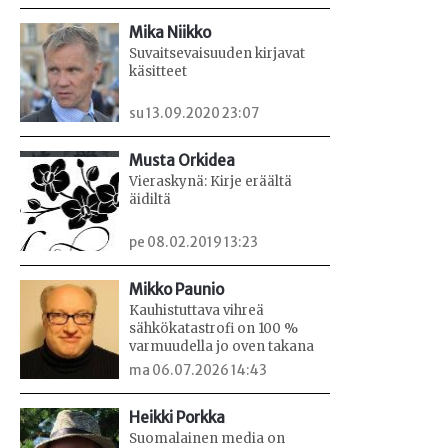
Mika Niikko
Suvaitsevaisuuden kirjavat
käsitteet
su 13.09.2020 23:07
Musta Orkidea
Vieraskynä: Kirje eräältä
äidiltä
pe 08.02.2019 13:23
Mikko Paunio
Kauhistuttava vihreä
sähkökatastrofi on 100 %
varmuudella jo oven takana
ma 06.07.2026 14:43
Heikki Porkka
Suomalainen media on