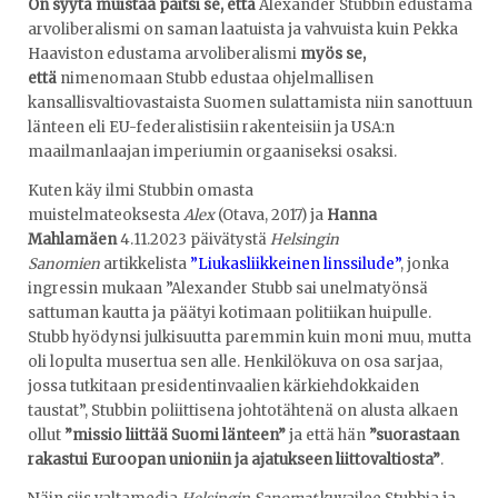
On syytä muistaa paitsi se, että
Alexander Stubbin edustama
arvoliberalismi on saman laatuista ja vahvuista kuin Pekka
Haaviston edustama arvoliberalismi
myös se,
että
nimenomaan Stubb edustaa ohjelmallisen
kansallisvaltiovastaista Suomen sulattamista niin sanottuun
länteen eli EU-federalistisiin rakenteisiin ja USA:n
maailmanlaajan imperiumin orgaaniseksi osaksi.
Kuten käy ilmi Stubbin omasta
muistelmateoksesta
Alex
(Otava, 2017) ja
Hanna
Mahlamäen
4.11.2023 päivätystä
Helsingin
Sanomien
artikkelista
”Liukasliikkeinen linssilude”
, jonka
ingressin mukaan ”Alexander Stubb sai unelmatyönsä
sattuman kautta ja päätyi kotimaan politiikan huipulle.
Stubb hyödynsi julkisuutta paremmin kuin moni muu, mutta
oli lopulta musertua sen alle. Henkilökuva on osa sarjaa,
jossa tutkitaan presidentinvaalien kärkiehdokkaiden
taustat”, Stubbin poliittisena johtotähtenä on alusta alkaen
ollut
”missio liittää Suomi länteen”
ja että hän
”suorastaan
rakastui Euroopan unioniin ja ajatukseen liittovaltiosta”
.