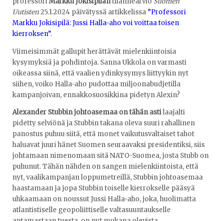
professori
Markku Jokisipilän
tilannearvio
Suomen
Uutisten
25.1.2024 päivätyssä artikkelissa
”Professori
Markku Jokisipilä: Jussi Halla-aho voi voittaa toisen
kierroksen”
.
Viimeisimmät gallupit herättävät mielenkiintoisia
kysymyksiä ja pohdintoja. Sanna Ukkola on varmasti
oikeassa siinä, että vaalien ydinkysymys liittyykin nyt
siihen, voiko Halla-aho pudottaa miljoonabudjetilla
kampanjoivan, ennakkosuosikkina pidetyn Alexin?
Alexander Stubbin johtoasemaa on tähän asti
laajalti
pidetty selviönä ja Stubbin takana oleva suuri rahallinen
panostus puhuu siitä, että monet vaikutusvaltaiset tahot
haluavat juuri hänet Suomen seuraavaksi presidentiksi, siis
johtamaan nimenomaan sitä NATO-Suomea, josta Stubb on
puhunut. Tähän nähden on sangen mielenkiintoista, että
nyt, vaalikampanjan loppumetreillä, Stubbin johtoasemaa
haastamaan ja jopa Stubbin toiselle kierrokselle pääsyä
uhkaamaan on noussut Jussi Halla-aho, joka, huolimatta
atlantistiselle geopoliittiselle valtasuuntaukselle
antamastaan tuesta, on nyt mukana olevista