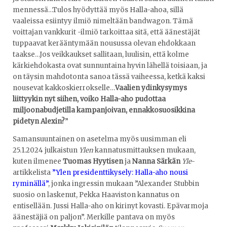
mennessä…Tulos hyödyttää myös Halla-ahoa, sillä
vaaleissa esiintyy ilmiö nimeltään bandwagon. Tämä
voittajan vankkurit -ilmiö tarkoittaa sitä, että äänestäjät
tuppaavat kerääntymään nousussa olevan ehdokkaan
taakse…Jos veikkaukset sallitaan, luulisin, että kolme
kärkiehdokasta ovat sunnuntaina hyvin lähellä toisiaan, ja
on täysin mahdotonta sanoa tässä vaiheessa, ketkä kaksi
nousevat kakkoskierrokselle…
Vaalien ydinkysymys
liittyykin nyt siihen, voiko Halla-aho pudottaa
miljoonabudjetilla kampanjoivan, ennakkosuosikkina
pidetyn Alexin?
”
Samansuuntainen on asetelma myös uusimman eli
25.1.2024 julkaistun
Ylen
kannatusmittauksen mukaan,
kuten ilmenee
Tuomas Hyytisen
ja
Nanna Särkän
Yle
-
artikkelista
”Ylen presidenttikysely: Halla-aho nousi
ryminällä”
, jonka ingressin mukaan ”Alexander Stubbin
suosio on laskenut, Pekka Haaviston kannatus on
entisellään. Jussi Halla-aho on kirinyt kovasti. Epävarmoja
äänestäjiä on paljon”. Merkille pantava on myös