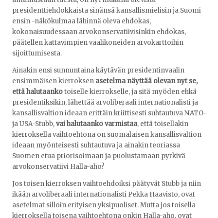
presidenttiehdokkaista sinänsä kansallismielisin ja Suomi
ensin -näkökulmaa lähinnä oleva ehdokas,
kokonaisuudessaan arvokonservatiivisinkin ehdokas,
päätellen kattavimpien vaalikoneiden arvokarttoihin
sijoittumisesta.
Ainakin ensi sunnuntaina käytävän presidentinvaalin
ensimmäisen kierroksen
asetelma näyttää olevan nyt se,
että halutaanko
toiselle kierrokselle, ja sitä myöden ehkä
presidentiksikin, lähettää arvoliberaali internationalisti ja
kansallisvaltion ideaan erittäin kriittisesti suhtautuva NATO-
ja USA-Stubb,
vai halutaanko varmistaa
, että toisellakin
kierroksella vaihtoehtona on suomalaisen kansallisvaltion
ideaan myönteisesti suhtautuva ja ainakin teoriassa
Suomen etua priorisoimaan ja puolustamaan pyrkivä
arvokonservatiivi Halla-aho?
Jos toisen kierroksen vaihtoehdoiksi päätyvät Stubb ja niin
ikään arvoliberaali internationalisti Pekka Haavisto, ovat
asetelmat silloin erityisen yksipuoliset. Mutta jos toisella
kierroksella toisena vaihtoehtona onkin Halla-aho, ovat