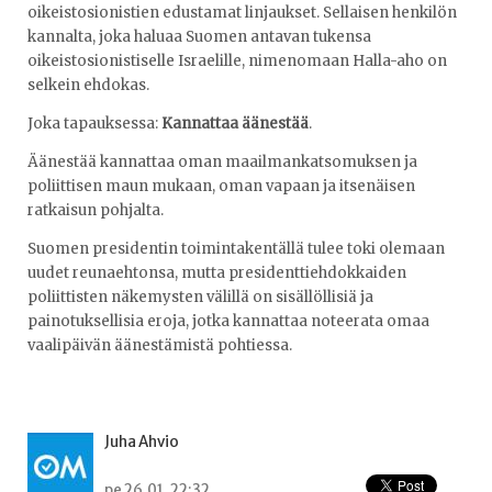
oikeistosionistien edustamat linjaukset. Sellaisen henkilön
kannalta, joka haluaa Suomen antavan tukensa
oikeistosionistiselle Israelille, nimenomaan Halla-aho on
selkein ehdokas.
Joka tapauksessa:
Kannattaa äänestää
.
Äänestää kannattaa oman maailmankatsomuksen ja
poliittisen maun mukaan, oman vapaan ja itsenäisen
ratkaisun pohjalta.
Suomen presidentin toimintakentällä tulee toki olemaan
uudet reunaehtonsa, mutta presidenttiehdokkaiden
poliittisten näkemysten välillä on sisällöllisiä ja
painotuksellisia eroja, jotka kannattaa noteerata omaa
vaalipäivän äänestämistä pohtiessa.
Juha Ahvio
pe 26.01. 22:32