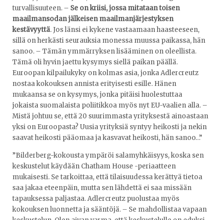
turvallisuuteen. –
Se on kriisi, jossa mitataan toisen
maailmansodan jälkeisen maailmanjärjestyksen
kestävyyttä
. Jos länsi ei kykene vastaamaan haasteeseen,
sillä on herkästi seurauksia monessa muussa paikassa, hän
sanoo. – Tämän ymmärryksen lisääminen on oleellista.
Tämä oli hyvin jaettu kysymys siellä paikan päällä.
Euroopan kilpailukyky on kolmas asia, jonka Adlercreutz
nostaa kokouksen annista erityisesti esille. Hänen
mukaansa se on kysymys, jonka pitäisi huolestuttaa
jokaista suomalaista poliitikkoa myös nyt EU-vaalien alla. –
Mistä johtuu se, että 20 suurimmasta yrityksestä ainoastaan
yksi on Euroopasta? Uusia yrityksiä syntyy heikosti ja nekin
saavat heikosti pääomaa ja kasvavat heikosti, hän sanoo…”
”Bilderberg-kokousta ympäröi salamyhkäisyys, koska sen
keskustelut käydään Chatham House -periaatteen
mukaisesti. Se tarkoittaa, että tilaisuudessa kerättyä tietoa
saa jakaa eteenpäin, mutta sen lähdettä ei saa missään
tapauksessa paljastaa. Adlercreutz puolustaa myös
kokouksen luonnetta ja sääntöjä. – Se mahdollistaa vapaan