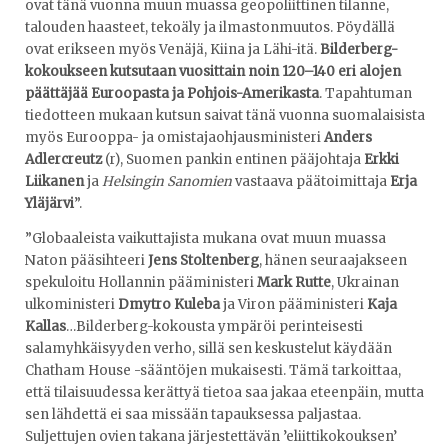
ovat tänä vuonna muun muassa geopoliittinen tilanne,
talouden haasteet, tekoäly ja ilmastonmuutos. Pöydällä
ovat erikseen myös Venäjä, Kiina ja Lähi-itä.
Bilderberg-
kokoukseen kutsutaan vuosittain noin 120–140 eri alojen
päättäjää Euroopasta ja Pohjois-Amerikasta
. Tapahtuman
tiedotteen mukaan kutsun saivat tänä vuonna suomalaisista
myös Eurooppa- ja omistajaohjausministeri
Anders
Adlercreutz
(r), Suomen pankin entinen pääjohtaja
Erkki
Liikanen
ja
Helsingin Sanomien
vastaava päätoimittaja
Erja
Yläjärvi
”.
”Globaaleista vaikuttajista mukana ovat muun muassa
Naton pääsihteeri
Jens Stoltenberg
, hänen seuraajakseen
spekuloitu Hollannin pääministeri
Mark Rutte
, Ukrainan
ulkoministeri
Dmytro Kuleba
ja Viron pääministeri
Kaja
Kallas
…Bilderberg-kokousta ympäröi perinteisesti
salamyhkäisyyden verho, sillä sen keskustelut käydään
Chatham House -sääntöjen mukaisesti. Tämä tarkoittaa,
että tilaisuudessa kerättyä tietoa saa jakaa eteenpäin, mutta
sen lähdettä ei saa missään tapauksessa paljastaa.
Suljettujen ovien takana järjestettävän ’eliittikokouksen’