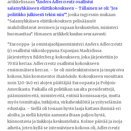
artikkelissaan
”Anders Adlercreutz osallistui
salamyhkäiseen eliittikokoukseen – Tällainen se oli: ’Jos
poliitikko julkisesti tekisi niin’”
, jonka ingressin mukaan
”Salamyhkäisen eliittikokouksen pelisäännöt
mahdollistavat avoimen ja vapaan keskustelun, ministeri
huomauttaa”. Himasen artikkeli kuuluu seuraavasti:
”Eurooppa- ja omistajaohjausministeri Anders Adlercreutz
(r) osallistui viikonloppuna Espanjan Madridissa
järjestettyyn Bilderberg-kokoukseen, joka järjestettiin jo
70:ttä kertaa. Adlercreutz osallistui kokoukseen
ensimmäisen kerran. – Se oli mielenkiintoinen ja inspiroiva
kokous, hän kommentoi
Iltalehdelle
. Kokoukseen vuosittain
noin 120–140 eri alojen päättäjää Euroopasta ja Pohjois-
Amerikasta. Paikalla oli politiikan saralta presidenttejä,
pääministereitä, ministereitä, entisiä komissaareja, mutta
myös toimittajia, tutkijoita, virkahenkilöitä ja yrityselämän
edustajia. – Siellä oli tosiaan hyvin laaja kattaus ihmisiä eri
aloilta, ja siellä käytiin aamusta iltaan paljon hyviä,
kiinnostavia ja tiukkoja keskusteluita. Kolme päivää ja isoja
aiheita, joten kyllä se intensiivinen kokous oli, Adlercreutz