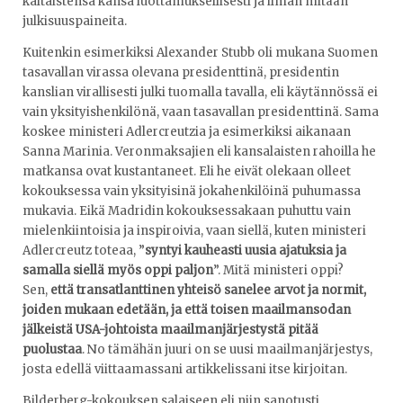
kaltaistensa kansa luottamuksellisesti ja ilman mitään
julkisuuspaineita.
Kuitenkin esimerkiksi Alexander Stubb oli mukana Suomen
tasavallan virassa olevana presidenttinä, presidentin
kanslian virallisesti julki tuomalla tavalla, eli käytännössä ei
vain yksityishenkilönä, vaan tasavallan presidenttinä. Sama
koskee ministeri Adlercreutzia ja esimerkiksi aikanaan
Sanna Marinia. Veronmaksajien eli kansalaisten rahoilla he
matkansa ovat kustantaneet. Eli he eivät olekaan olleet
kokouksessa vain yksityisinä jokahenkilöinä puhumassa
mukavia. Eikä Madridin kokouksessakaan puhuttu vain
mielenkiintoisia ja inspiroivia, vaan siellä, kuten ministeri
Adlercreutz toteaa, ”
syntyi kauheasti uusia ajatuksia ja
samalla siellä myös oppi paljon
”. Mitä ministeri oppi?
Sen,
että transatlanttinen yhteisö sanelee arvot ja normit,
joiden mukaan edetään, ja että toisen maailmansodan
jälkeistä USA-johtoista maailmanjärjestystä pitää
puolustaa
. No tämähän juuri on se uusi maailmanjärjestys,
josta edellä viittaamassani artikkelissani itse kirjoitan.
Bilderberg-kokouksen salaiseen eli niin sanotusti