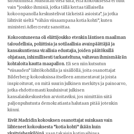
sitoutumista. Muistutan vielä siitä, että kokouksessa ei ollut
vain ”joukko ihmisiä, jotka tällä kertaa tällaisella
kokoonpanolla keskustelivat tärkeistä asioista”, ja jotka
lähtivät sieltä ”vähän viisaampana kotia kohti”, kuten
ministeri Adlercreutz sanoittaa.
Kokoontuneena oli eliittijoukko etenkin läntisen maailman
taloudellisia, poliittisia ja sotilaallisia avainpäättäjiä ja
kansakuntiensa virallisia edustajia, joiden päätöksillä
ohjataan, inhimillisesti tarkasteltuna, valtavan ihmismäärän
kohtaloita kautta maapallon.
Eli sen niin kutsutun
”viisauden” lähtökohdilla ja sisällöllä, joita osanottajat
Bilderberg-kokouksissa itselleen ammentavat ja joista
inspiroituvat, on mitä suurin julkinen merkitys ja painoarvo,
jotka ehdottomasti kuuluisivat julkisen
kansalaiskeskustelun arvioitaviksi, jos nimittäin siitä
paljonpuhutusta demokratiasta halutaan pitää jotenkin
kiinni.
Eivät Madridin kokouksen osanottajat suinkaan vain
lähteneet kokouksesta ”kotia kohti” ikään kuin
yksityishenkilöinä
, vaan takaisin kotimaihinsa