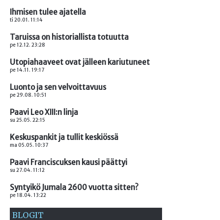
Ihmisen tulee ajatella
ti 20.01. 11:14
Taruissa on historiallista totuutta
pe 12.12. 23:28
Utopiahaaveet ovat jälleen kariutuneet
pe 14.11. 19:17
Luonto ja sen velvoittavuus
pe 29.08. 10:51
Paavi Leo XIII:n linja
su 25.05. 22:15
Keskuspankit ja tullit keskiössä
ma 05.05. 10:37
Paavi Franciscuksen kausi päättyi
su 27.04. 11:12
Syntyikö Jumala 2600 vuotta sitten?
pe 18.04. 13:22
BLOGIT