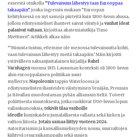
esseestä otsikolla
”Tulevaisuus lähestyy taas Eurooppaa
takaapäin”
, jonka ingressin mukaan ”Euroopan
kehityksessä on nyt samoja piirteitä kuin 1800-luvun alussa,
jolloin edistysmieliset ihanteet saivat väistyä ja
vanhat ideat
palasivat valtaan
, kirjoittaa akatemiatutkija Timo
Miettinen”. Artikkeli alkaa näin:
”’Minusta tuntuu, ettemme ole menossa tulevaisuutta kohti,
vaan tulevaisuus lähestyy meitä takaapäin.’ Näin kirjoitti
ystävälleen saksanjuutalainen kirjailija
Rahel
Varnhagen
vuonna 1815. Lausuman konteksti oli 1800-luvun
alun eurooppalaisen politiikan suuri
myllerrys:
Napoleonin
tappio Waterloossa ja
edistysmielisten ihanteiden väistyminen Venäjän, Preussin
ja Itävallan muodostaman pyhän allianssin tieltä. Toiveet
poliittisesta muutoksesta, jotka ruokkivat 1700-luvun lopun
vallankumouksia,
tekivät tilaa vanhoille
ideoille
kuninkaiden jumalallisesta vallasta sekä kirkon ja
valtion liitosta.
Jotain samaa liittyy vuoteen 2024
.
Autoritarismin ja kansallismielisyyden nousu, suurvaltojen
kiihtyvä resurssikamppailu sekä uusien