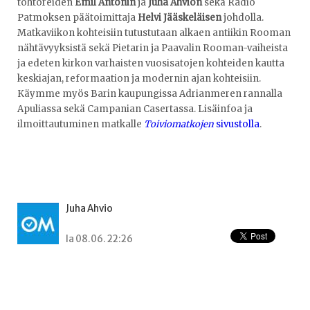
tohtoreiden
Emil Antonin
ja
Juha Ahvion
sekä Radio
Patmoksen päätoimittaja
Helvi Jääskeläisen
johdolla.
Matkaviikon kohteisiin tutustutaan alkaen antiikin Rooman
nähtävyyksistä sekä Pietarin ja Paavalin Rooman-vaiheista
ja edeten kirkon varhaisten vuosisatojen kohteiden kautta
keskiajan, reformaation ja modernin ajan kohteisiin.
Käymme myös Barin kaupungissa Adrianmeren rannalla
Apuliassa sekä Campanian Casertassa. Lisäinfoa ja
ilmoittautuminen matkalle
Toiviomatkojen
sivustolla
.
Juha Ahvio
la 08.06. 22:26