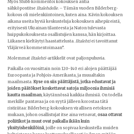
Myös Stubb kommentoi kokouksen antia
sähköpostitse
Iltalehdelle
. – Tämän vuoden Bilderberg-
kokous oli mielenkiintoinen, kuten aina. Kävin kokouksen
aikana useita hyviä keskusteluja kokouksen aihepiireistä,
erityisesti Ukrainan tilanteesta ja Naton tulevasta
huippukokouksesta osallistujien kanssa, hän kirjoittaa.
Liikanen kieltäytyi haastattelusta.
Iltalehti
ei tavoittanut
Yläjärveä kommentoimaan”.
Molemmat
Iltalehti
-artikkelit ovat paljonpuhuvia.
Paikalla on vuosittain noin 120–140 eri alojen päättäjää
Euroopasta ja Pohjois-Amerikasta, ja muualtakin
maailmasta.
Kyse on siis päättäjistä, jotka edustavat ja
joiden päätökset koskettavat satoja miljoonia ihmisiä
kautta maailman
, käytännössä kaikkia ihmisiä. On todella
merkille pantavaa ja on syytä jälleen korostaa tätä
ristiriitaa: Bilderberg-kokouksen virallisen eetoksen
mukaan, johon osallistujat itse aina vetoavat,
osaa ottavat
poliitikot ja muut ovat paikalla ikään kuin
yksityishenkilöinä
, joille on sopivaa keskustella muiden