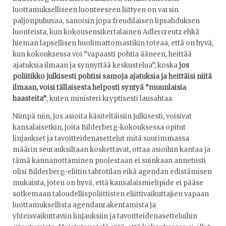
luottamukselliseen luonteeseen liittyen on varsin
paljonpuhuvaa, sanoisin jopa freudilaisen lipsahduksen
luonteista, kun kokousensikertalainen Adlercreutz ehkä
hieman lapsellisen huolimattomastikin toteaa, että on hyvä,
kun kokouksessa voi ”vapaasti pohtia ääneen, heittää
ajatuksia ilmaan ja synnyttää keskustelua”, koska
jos
poliitikko julkisesti pohtisi samoja ajatuksia ja heittäisi niitä
ilmaan, voisi tällaisesta helposti syntyä ”muunlaisia
haasteita”
, kuten ministeri kryptisesti lausahtaa.
Niinpä niin, jos asioita käsiteltäisiin julkisesti, voisivat
kansalaisetkin, joita Bilderberg-kokouksessa opitut
linjaukset ja tavoitteidenasettelut mitä suurimmassa
määrin seurauksiltaan koskettavat, ottaa asioihin kantaa ja
tämä kannanottaminen puolestaan ei suinkaan annetusti
olisi Bilderberg-eliitin tahtotilan eikä agendan edistämisen
mukaista, joten on hyvä, että kansalaismielipide ei pääse
sotkemaan taloudellispoliittisten eliittivaikuttajien vapaan
luottamuksellista agendanrakentamista ja
yhteisvaikuttaviin linjauksiin ja tavoitteidenasetteluihin