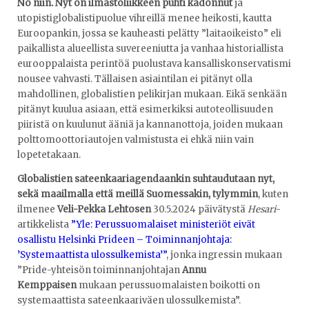
No niin. Nyt on ilmastoliikkeen puhti kadonnut
ja
utopistiglobalistipuolue vihreillä menee heikosti, kautta
Euroopankin, jossa se kauheasti pelätty ”laitaoikeisto” eli
paikallista alueellista suvereeniutta ja vanhaa historiallista
eurooppalaista perintöä puolustava kansalliskonservatismi
nousee vahvasti. Tällaisen asiaintilan ei pitänyt olla
mahdollinen, globalistien pelikirjan mukaan. Eikä senkään
pitänyt kuulua asiaan, että esimerkiksi autoteollisuuden
piiristä on kuulunut ääniä ja kannanottoja, joiden mukaan
polttomoottoriautojen valmistusta ei ehkä niin vain
lopetetakaan.
Globalistien sateenkaariagendaankin suhtaudutaan nyt,
sekä maailmalla että meillä Suomessakin, tylymmin
, kuten
ilmenee
Veli-Pekka Lehtosen
30.5.2024 päivätystä
Hesari
-
artikkelista
”Yle: Perussuomalaiset ministeriöt eivät
osallistu Helsinki Prideen – Toiminnanjohtaja:
’Systemaattista ulossulkemista’”
, jonka ingressin mukaan
”Pride-yhteisön toiminnanjohtajan
Annu
Kemppaisen
mukaan perussuomalaisten boikotti on
systemaattista sateenkaariväen ulossulkemista”.