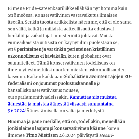
Ei mene Pride-sateenkaariliikkeelläkään nyt homma kuin
Strömsössä. Konservatiivinen vastavaikutus ilmaisee
itseään. Senkin tuosta artikkelista näemme, että ei ole sama
sen väliä, ketkä ja millaista aatteellisuutta edustavat
henkilöt ja vaikuttajat ministeriöitä johtavat. Muista
viimeaikaisista uutisista on käynyt ilmi puolestaan se,
että
perinteinen ja varsinkin perinteinen kristillinen
uskonnollisuus ei häviäkään
, kuten globalistit ovat
suunnitelleet. Tämä konservatiivinen todellisuus on
ilmennyt esimerkiksi nuorten miesten uskonnollisuuden
kasvuna. Kaiken kaikkiaan
Globalistien avointen rajojen EU-
federalismi on joutunut puolustuskannalle
ja
kansalliskonservatiivisuus nousee,
europarlamenttivaaleissakin.
Kannattaa siis muistaa
äänestää ja muistaa äänestää viisaasti sunnuntaina
9.6.2024!
Äänestämisellä on väliä ja merkitystä.
Huomaa ja pane merkille, että on, todellakin, meneillään
jonkinlainen laajempi konservatiivinen käänne
, kuten
ilmenee
Timo Miettisen
2.6.2024 päivätystä
Hesari
-