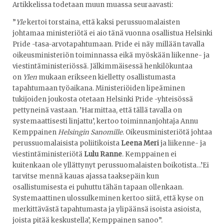
Artikkelissa todetaan muun muassa seuraavasti:
”
Yle
kertoi torstaina, että kaksi perussuomalaisten
johtamaa ministeriötä ei aio tänä vuonna osallistua Helsinki
Pride -tasa-arvotapahtumaan. Pride ei näy millään tavalla
oikeusministeriön toiminnassa eikä myöskään liikenne- ja
viestintäministeriössä. Jälkimmäisessä henkilökuntaa
on
Ylen
mukaan erikseen kielletty osallistumasta
tapahtumaan työaikana. Ministeriöiden lipeäminen
tukijoiden joukosta otetaan Helsinki Pride -yhteisössä
pettyneinä vastaan. ’Harmittaa, että tällä tavalla on
systemaattisesti linjattu’, kertoo toiminnanjohtaja Annu
Kemppainen
Helsingin Sanomille
. Oikeusministeriötä johtaa
perussuomalaisista poliitikoista
Leena Meri
ja liikenne- ja
viestintäministeriötä
Lulu Ranne
. Kemppainen ei
kuitenkaan ole yllättynyt perussuomalaisten boikotista…’Ei
tarvitse mennä kauas ajassa taaksepäin kun
osallistumisesta ei puhuttu tähän tapaan ollenkaan.
Systemaattinen ulossulkeminen kertoo siitä, että kyse on
merkittävästä tapahtumasta ja ylipäänsä isoista asioista,
joista pitää keskustella’, Kemppainen sanoo”.