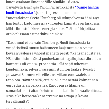
kuten osaltaan ilmenee
Ville Similän
1.6.2024
päivätystä
Helsingin Sanomien
artikkelista
”Minne haihtui
huoli ilmastosta?”
, jonka ingressin mukaan
”Ruotsalainen
Greta Thunberg
oli sukupolvensa ääni. Nyt
hän tuntuu kadonneen, ja vihreiden kannatus on laskussa.
Mihin ilmastoliikkeen energia katosi?” Similä kirjoittaa
artikkelissaan esimerkiksi näinkin:
”Kadonnut ei ole vain Thunberg. Huoli ilmastosta ja
ympäristöstä tuntuu haihtuneen laajemminkin. Viime
kevään vaaleissa vihreät menetti peräti 7 kansanedustajaa.
HS:n viimeisimmässä puoluekannatusgallupissa vihreiden
kannatus oli vain 7,8 prosenttia. Sillä se jäi tukevasti
kuudenneksi, selvästi vasemmistoliiton taakse. Kyselyt
povaavat Suomen vihreille ensi viikon eurovaaleissa
tappiota. Näyttää siltä, että puolue menettää kolmannen
euroedustajan paikkansa. Euroopassa tilanne on
samanlainen. Laitaoikeisto on matkalla kohti vaalivoittoa…
Kriisiaika korostaa konservatiivisia arvoja ja kovaa
turvallisuutta”.