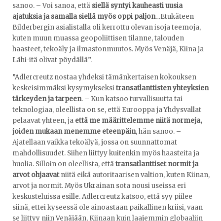
sanoo. – Voi sanoa, että
siellä syntyi kauheasti uusia
ajatuksia ja samalla siellä myös oppi paljon
…Etukäteen
Bilderbergin asialistalla oli kerrottu olevan isoja teemoja,
kuten muun muassa geopoliittisen tilanne, talouden
haasteet, tekoäly ja ilmastonmuutos. Myös Venäjä, Kiina ja
Lähi-itä olivat pöydällä”.
”Adlercreutz nostaa yhdeksi tämänkertaisen kokouksen
keskeisimmäksi kysymykseksi
transatlanttisten yhteyksien
tärkeyden ja tarpeen
. – Kun katsoo turvallisuutta tai
teknologiaa, oleellista on se, että Eurooppa ja Yhdysvallat
pelaavat yhteen, ja
että me määrittelemme niitä normeja,
joiden mukaan menemme eteenpäin
, hän sanoo. –
Ajatellaan vaikka tekoälyä, jossa on suunnattomat
mahdollisuudet. Siihen liittyy kuitenkin myös haasteita ja
huolia. Silloin on oleellista, että
transatlanttiset normit ja
arvot ohjaavat
niitä eikä autoritaarisen valtion, kuten Kiinan,
arvot ja normit. Myös Ukrainan sota nousi useissa eri
keskusteluissa esille. Adlercreutz katsoo, että syy piilee
siinä, ettei kyseessä ole ainoastaan paikallinen kriisi, vaan
se liittyy niin Venäjään, Kiinaan kuin laajemmin globaaliin