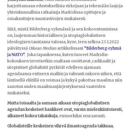
harjoittamaan edustuksellisia virkojaan ja tekemään laajoja
yhteiskunnallisia ratkaisuja Madridissa opittujen ja
omaksuttujen suuntaviivojen mukaisesti.
Siitä, mistä Bilderberg-ryhmässä ja sen kokoontumisissa
on, laajemman historiallisen ja utopiaglobalistisen
ideologisen taustansa valossa, kyse, teen selkoa 23.1.2022
päivätyssä
Oikean Median
artikkelissani
”Bilderberg-ryhmä
ja NATO”
. Joka tapauksessa, kuten tuoreet Madridin-
kokouksen terveisetkin osaltaan osoittavat, radikaalit ja
utopistiset globalistit pyrkivät edelleen ajamaan
agendaansa entiseen malliin ja vahvasti uskoen siihen, että
läntisellä eliitillä on voimaa ja kykyä pakottaa maailma niin
sanotun uuden maailmanjärjestyksensä vaateiden
mukaiseksi.
Mutta
toisaalta ja samaan aikaan utopiaglobalistisen
agendan keskeiset hankkeet ovat, varsin mielenkiintoisesti,
alkaneet kokea takaiskuja
, esimerkiksi seuraavasti.
Globalisteille keskeinen vihreä ilmastoagenda takkuaa
,