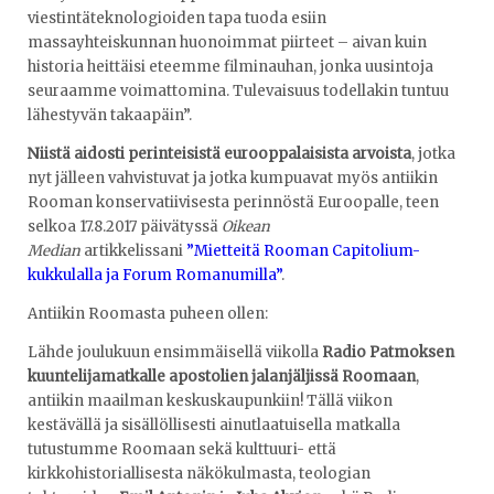
viestintäteknologioiden tapa tuoda esiin
massayhteiskunnan huonoimmat piirteet – aivan kuin
historia heittäisi eteemme filminauhan, jonka uusintoja
seuraamme voimattomina. Tulevaisuus todellakin tuntuu
lähestyvän takaapäin”.
Niistä aidosti perinteisistä eurooppalaisista arvoista
, jotka
nyt jälleen vahvistuvat ja jotka kumpuavat myös antiikin
Rooman konservatiivisesta perinnöstä Euroopalle, teen
selkoa 17.8.2017 päivätyssä
Oikean
Median
artikkelissani
”Mietteitä Rooman Capitolium-
kukkulalla ja Forum Romanumilla”
.
Antiikin Roomasta puheen ollen:
Lähde joulukuun ensimmäisellä viikolla
Radio Patmoksen
kuuntelijamatkalle apostolien jalanjäljissä Roomaan
,
antiikin maailman keskuskaupunkiin! Tällä viikon
kestävällä ja sisällöllisesti ainutlaatuisella matkalla
tutustumme Roomaan sekä kulttuuri- että
kirkkohistoriallisesta näkökulmasta, teologian