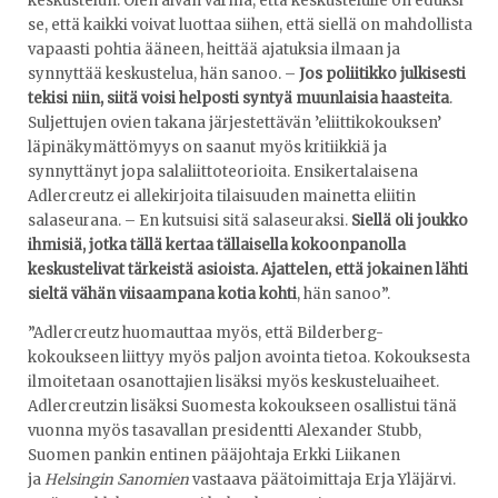
keskustelun. Olen aivan varma, että keskustelulle on eduksi
se, että kaikki voivat luottaa siihen, että siellä on mahdollista
vapaasti pohtia ääneen, heittää ajatuksia ilmaan ja
synnyttää keskustelua, hän sanoo. –
Jos poliitikko julkisesti
tekisi niin, siitä voisi helposti syntyä muunlaisia haasteita
.
Suljettujen ovien takana järjestettävän ’eliittikokouksen’
läpinäkymättömyys on saanut myös kritiikkiä ja
synnyttänyt jopa salaliittoteorioita. Ensikertalaisena
Adlercreutz ei allekirjoita tilaisuuden mainetta eliitin
salaseurana. – En kutsuisi sitä salaseuraksi.
Siellä oli joukko
ihmisiä, jotka tällä kertaa tällaisella kokoonpanolla
keskustelivat tärkeistä asioista. Ajattelen, että jokainen lähti
sieltä vähän viisaampana kotia kohti
, hän sanoo”.
”Adlercreutz huomauttaa myös, että Bilderberg-
kokoukseen liittyy myös paljon avointa tietoa. Kokouksesta
ilmoitetaan osanottajien lisäksi myös keskusteluaiheet.
Adlercreutzin lisäksi Suomesta kokoukseen osallistui tänä
vuonna myös tasavallan presidentti Alexander Stubb,
Suomen pankin entinen pääjohtaja Erkki Liikanen
ja
Helsingin Sanomien
vastaava päätoimittaja Erja Yläjärvi.