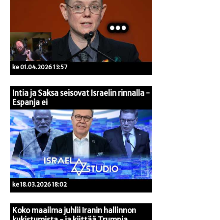
ke 01.04.2026 13:57
Intia ja Saksa seisovat Israelin rinnalla -
Espanja ei
ke 18.03.2026 18:02
Koko maailma juhlii Iranin hallinnon
kukistumista - ja kiittää Trumpia