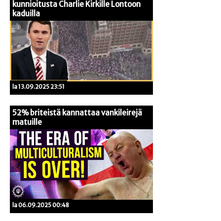
kunnioitusta Charlie Kirkille Lontoon
kaduilla
la 13.09.2025 23:51
52% briteistä kannattaa vankileirejä
matuille
la 06.09.2025 00:48