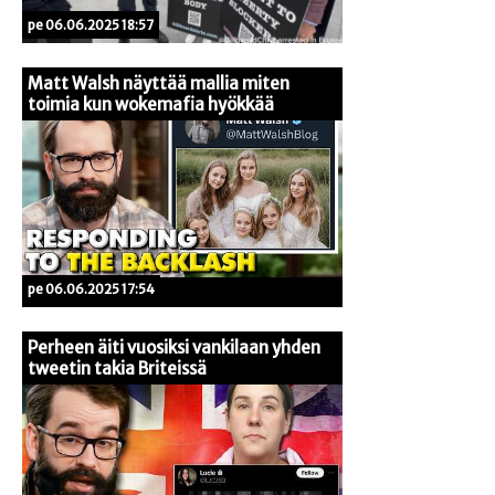
pe 06.06.2025 18:57
Matt Walsh näyttää mallia miten
toimia kun wokemafia hyökkää
pe 06.06.2025 17:54
Perheen äiti vuosiksi vankilaan yhden
tweetin takia Briteissä