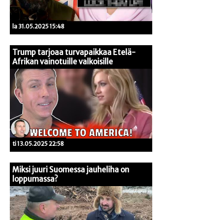
la 31.05.2025 15:48
Trump tarjoaa turvapaikkaa Etelä-
Afrikan vainotuille valkoisille
ti 13.05.2025 22:58
Miksi juuri Suomessa jauheliha on
loppumassa?