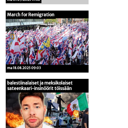
March for Remigration
ma 18.08.2025 09:03
balestiinalaiset ja meksikolaiset
sateenkaari-insinöörit töissään