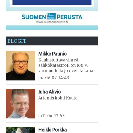
BLOGIT
Mikko Paunio
Kauhistuttava vihreä
sähkökatastrofi on 100 %
varmuudella jo oven takana
ma 06.07. 14:43
Juha Ahvio
Artemis kohti Kuuta
la 11.04. 12:53
Heikki Porkka