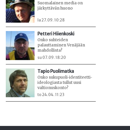
Suomalainen media on
järkyttävän huono
la 27.09. 10:28
Petteri Hiienkoski
Onko suhteiden
palauttaminen Venäjään
mahdollista?
su 07.09. 18:20
Tapio Puolimatka
Onko sukupuoli-identiteetti-
ideologiasta tullut uusi
valtionuskonto?
to 24.04. 11:23